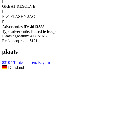

GREAT RESOLVE

FLY FLASHY JAC

Advertenties ID:
4613588
Type advertentie:
Paard te koop
Plaatsingsdatum:
4/08/2026
Reclameoproep:
5121
plaats
83104 Tuntenhausen, Bayern
Duitsland