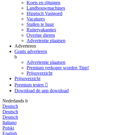
Koets en rijtuigen
Landbouwmachines
Hippisch Vastgoed
Vacatures
Stallen te huur
Ruitervakanties
Overige dieren
Advertentie plaatsen
Adverteren
Gratis adverteren
b
Advertentie plaatsen
Premium verkoper worden
Tipp!
Prijsoverzicht
Prijsoverzicht
Premium testen

Download de app
download
Nederlands
b
Deutsch
Deutsch
Deutsch
Italiano
Polski
English