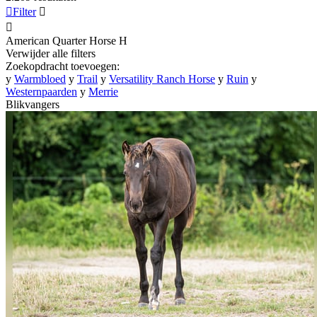

Filter


American Quarter Horse
H
Verwijder alle filters
Zoekopdracht toevoegen:
y
Warmbloed
y
Trail
y
Versatility Ranch Horse
y
Ruin
y
Westernpaarden
y
Merrie
Blikvangers