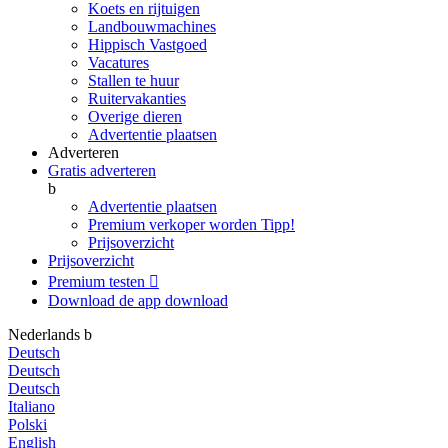
Koets en rijtuigen
Landbouwmachines
Hippisch Vastgoed
Vacatures
Stallen te huur
Ruitervakanties
Overige dieren
Advertentie plaatsen
Adverteren
Gratis adverteren
b
Advertentie plaatsen
Premium verkoper worden
Tipp!
Prijsoverzicht
Prijsoverzicht
Premium testen

Download de app
download
Nederlands
b
Deutsch
Deutsch
Deutsch
Italiano
Polski
English