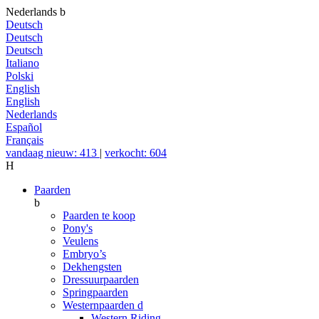
Nederlands
b
Deutsch
Deutsch
Deutsch
Italiano
Polski
English
English
Nederlands
Español
Français
vandaag nieuw: 413
|
verkocht: 604
H
Paarden
b
Paarden te koop
Pony's
Veulens
Embryo’s
Dekhengsten
Dressuurpaarden
Springpaarden
Westernpaarden
d
Western Riding