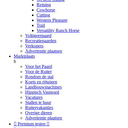
Reining
Cowhorse
Cutting
Western Pleasure
Trail
Versatility Ranch Horse
Voltigeerpaard
Recreatiepaarden
Verkopers
Advertentie plaatsen
Marktplaats
b
Voor het Paard
Voor de Ruiter
Rondom de stal
Koets en rijtuigen
Landbouwmachines
Hippisch Vastgoed
Vacatures
Stallen te huur
Ruitervakanties
Overige dieren
Advertentie plaatsen

Premium testen
