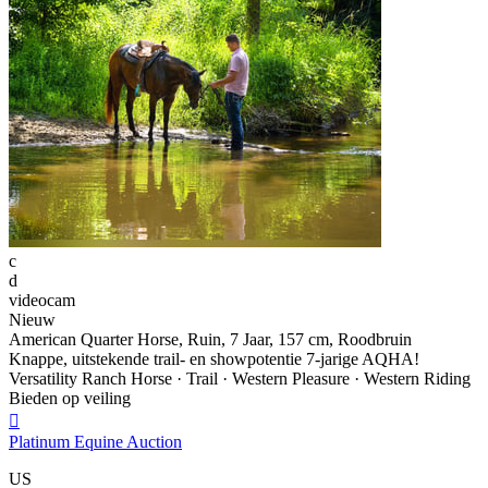
c
d
videocam
Nieuw
American Quarter Horse, Ruin, 7 Jaar, 157 cm, Roodbruin
Knappe, uitstekende trail- en showpotentie 7-jarige AQHA!
Versatility Ranch Horse · Trail · Western Pleasure · Western Riding
Bieden op veiling

Platinum Equine Auction
US