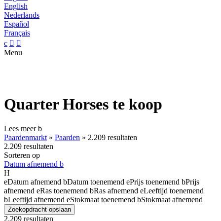
English
Nederlands
Español
Français
c


Menu
Quarter Horses te koop
Lees meer
b
Paardenmarkt
»
Paarden
»
2.209 resultaten
2.209 resultaten
Sorteren op
Datum afnemend
b
H
e
Datum afnemend
b
Datum toenemend
e
Prijs toenemend
b
Prijs
afnemend
e
Ras toenemend
b
Ras afnemend
e
Leeftijd toenemend
b
Leeftijd afnemend
e
Stokmaat toenemend
b
Stokmaat afnemend
Zoekopdracht opslaan
2.209 resultaten