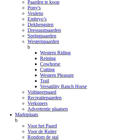
Paarden te koop
Pony's
Veulens
Embryo’s
Dekhengsten
Dressuurpaarden
Springpaarden
Westernpaarden
b
Western Riding
Reining
Cowhorse
Cutting
Western Pleasure
Trail
Versatility Ranch Horse
Voltigeerpaard
Recreatiepaarden
Verkopers
Advertentie plaatsen
Marktplaats
b
Voor het Paard
Voor de Ruiter
Rondom de stal