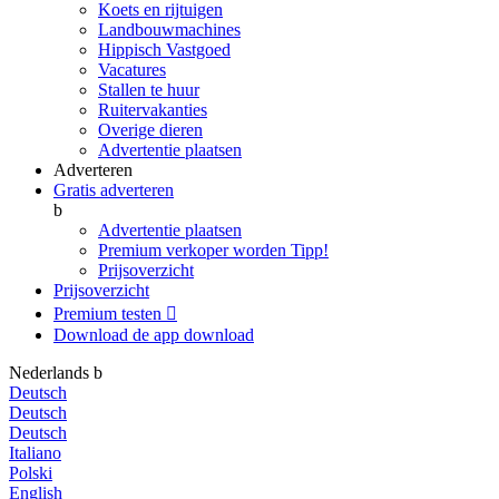
Koets en rijtuigen
Landbouwmachines
Hippisch Vastgoed
Vacatures
Stallen te huur
Ruitervakanties
Overige dieren
Advertentie plaatsen
Adverteren
Gratis adverteren
b
Advertentie plaatsen
Premium verkoper worden
Tipp!
Prijsoverzicht
Prijsoverzicht
Premium testen

Download de app
download
Nederlands
b
Deutsch
Deutsch
Deutsch
Italiano
Polski
English