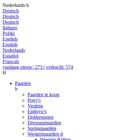
Nederlands
b
Deutsch
Deutsch
Deutsch
Italiano
Polski
English
English
Nederlands
Español
Français
vandaag nieuw: 273
|
verkocht: 574
H
Paarden
b
Paarden te koop
Pony's
Veulens
Embryo’s
Dekhengsten
Dressuurpaarden
Springpaarden
Westernpaarden
d
Western Riding