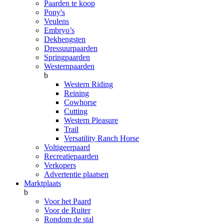
Paarden te koop
Pony's
Veulens
Embryo’s
Dekhengsten
Dressuurpaarden
Springpaarden
Westernpaarden
b
Western Riding
Reining
Cowhorse
Cutting
Western Pleasure
Trail
Versatility Ranch Horse
Voltigeerpaard
Recreatiepaarden
Verkopers
Advertentie plaatsen
Marktplaats
b
Voor het Paard
Voor de Ruiter
Rondom de stal