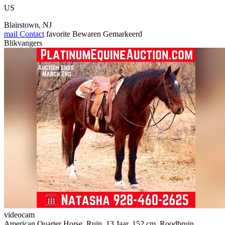
US
Blairstown, NJ
mail
Contact
favorite
Bewaren
Gemarkeerd
Blikvangers
videocam
American Quarter Horse, Ruin, 13 Jaar, 152 cm, Roodbruin