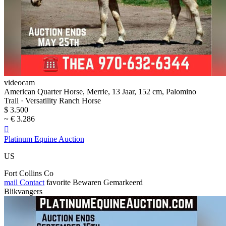
videocam
American Quarter Horse, Merrie, 13 Jaar, 152 cm, Palomino
Trail · Versatility Ranch Horse
$ 3.500
~ € 3.286

Platinum Equine Auction
US
Fort Collins Co
mail
Contact
favorite
Bewaren
Gemarkeerd
Blikvangers