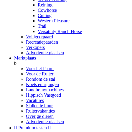
Reining
Cowhorse
Cutting
Western Pleasure
Trail
Versatility Ranch Horse
Voltigeerpaard
Recreatiepaarden
Verkopers
Advertentie plaatsen
Marktplaats
b
Voor het Paard
Voor de Ruiter
Rondom de stal
Koets en rijtuigen
Landbouwmachines
Hippisch Vastgoed
Vacatures
Stallen te huur
Ruitervakanties
Overige dieren
Advertentie plaatsen

Premium testen
