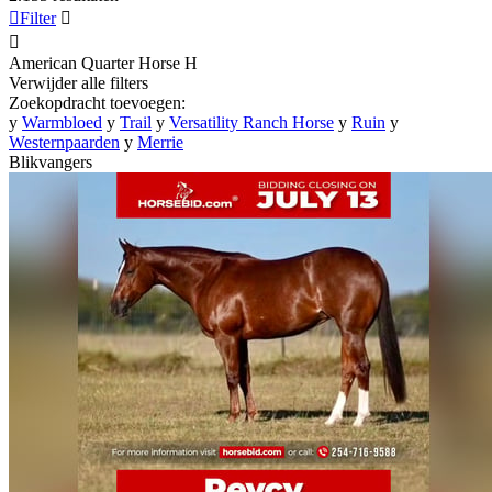

Filter


American Quarter Horse
H
Verwijder alle filters
Zoekopdracht toevoegen:
y
Warmbloed
y
Trail
y
Versatility Ranch Horse
y
Ruin
y
Westernpaarden
y
Merrie
Blikvangers