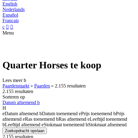
English
Nederlands
Español
Français
c


Menu
Quarter Horses te koop
Lees meer
b
Paardenmarkt
»
Paarden
»
2.155 resultaten
2.155 resultaten
Sorteren op
Datum afnemend
b
H
e
Datum afnemend
b
Datum toenemend
e
Prijs toenemend
b
Prijs
afnemend
e
Ras toenemend
b
Ras afnemend
e
Leeftijd toenemend
b
Leeftijd afnemend
e
Stokmaat toenemend
b
Stokmaat afnemend
Zoekopdracht opslaan
2.155 resultaten