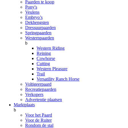
Paarden te koop
Pony's
Veulens
Embryo’s
Dekhengsten
Dressuurpaarden
Springpaarden
Westernpaarden
b
Western Riding
Reining
Cowhorse
Cutting
Western Pleasure
Trail
Versatility Ranch Horse
Voltigeerpaard
Recreatiepaarden
Verkopers
Advertentie plaatsen
Marktplaats
b
Voor het Paard
Voor de Ruiter
Rondom de stal