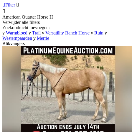

Filter


American Quarter Horse
H
Verwijder alle filters
Zoekopdracht toevoegen:
y
Warmbloed
y
Trail
y
Versatility Ranch Horse
y
Ruin
y
Westernpaarden
y
Merrie
Blikvangers