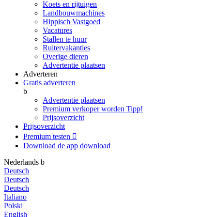
Koets en rijtuigen
Landbouwmachines
Hippisch Vastgoed
Vacatures
Stallen te huur
Ruitervakanties
Overige dieren
Advertentie plaatsen
Adverteren
Gratis adverteren
b
Advertentie plaatsen
Premium verkoper worden
Tipp!
Prijsoverzicht
Prijsoverzicht
Premium testen

Download de app
download
Nederlands
b
Deutsch
Deutsch
Deutsch
Italiano
Polski
English