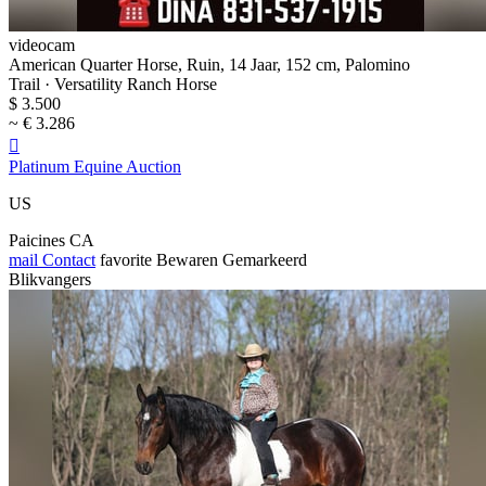
videocam
American Quarter Horse, Ruin, 14 Jaar, 152 cm, Palomino
Trail · Versatility Ranch Horse
$ 3.500
~ € 3.286

Platinum Equine Auction
US
Paicines CA
mail
Contact
favorite
Bewaren
Gemarkeerd
Blikvangers