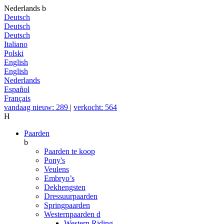
Nederlands
b
Deutsch
Deutsch
Deutsch
Italiano
Polski
English
English
Nederlands
Español
Français
vandaag nieuw: 289
|
verkocht: 564
H
Paarden
b
Paarden te koop
Pony's
Veulens
Embryo’s
Dekhengsten
Dressuurpaarden
Springpaarden
Westernpaarden
d
Western Riding