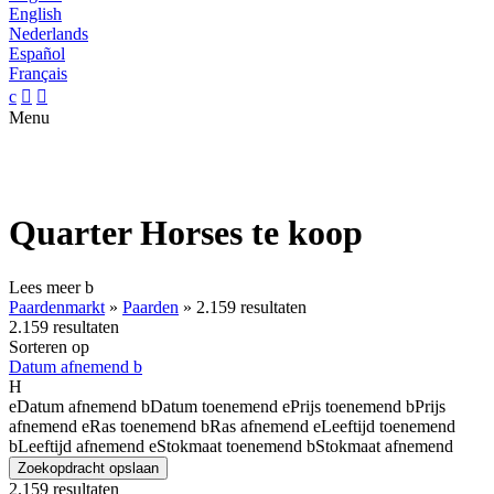
English
Nederlands
Español
Français
c


Menu
Quarter Horses te koop
Lees meer
b
Paardenmarkt
»
Paarden
»
2.159 resultaten
2.159 resultaten
Sorteren op
Datum afnemend
b
H
e
Datum afnemend
b
Datum toenemend
e
Prijs toenemend
b
Prijs
afnemend
e
Ras toenemend
b
Ras afnemend
e
Leeftijd toenemend
b
Leeftijd afnemend
e
Stokmaat toenemend
b
Stokmaat afnemend
Zoekopdracht opslaan
2.159 resultaten