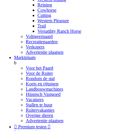
Reining
Cowhorse
Cutting
Western Pleasure
Trail
Versatility Ranch Horse
Voltigeerpaard
Recreatiepaarden
Verkopers
Advertentie plaatsen
Marktplaats
b
Voor het Paard
Voor de Ruiter
Rondom de stal
Koets en rijtuigen
Landbouwmachines
Hippisch Vastgoed
Vacatures
Stallen te huur
Ruitervakanties
Overige dieren
Advertentie plaatsen

Premium testen
