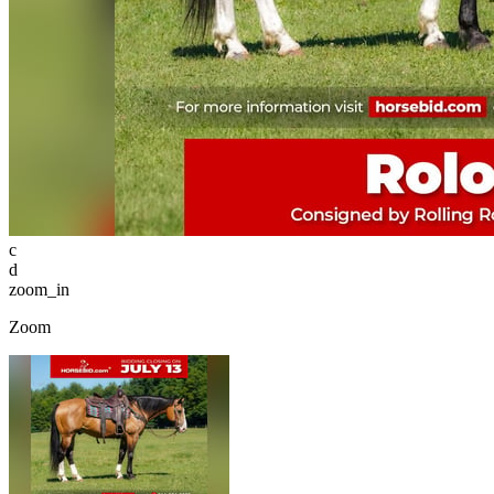
c
d
zoom_in
Zoom