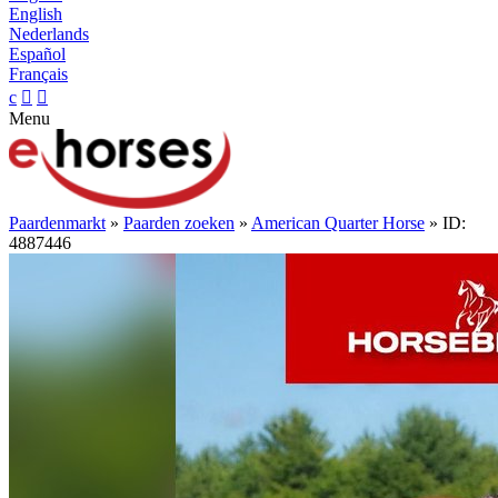
English
Nederlands
Español
Français
c


Menu
Paardenmarkt
»
Paarden zoeken
»
American Quarter Horse
» ID:
4887446