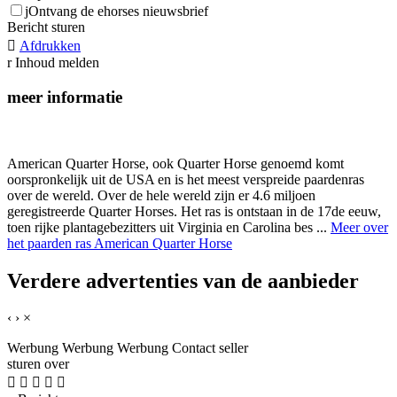
j
Ontvang de ehorses nieuwsbrief
Bericht sturen

Afdrukken
r
Inhoud melden
meer informatie
American Quarter Horse, ook Quarter Horse genoemd komt
oorspronkelijk uit de USA en is het meest verspreide paardenras
over de wereld. Over de hele wereld zijn er 4.6 miljoen
geregistreerde Quarter Horses. Het ras is ontstaan in de 17de eeuw,
toen rijke plantagebezitters uit Virginia en Carolina bes ...
Meer over
het paarden ras American Quarter Horse
Verdere advertenties van de aanbieder
‹
›
×
Werbung
Werbung
Werbung
Contact seller
sturen over




