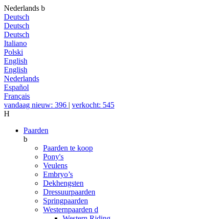
Nederlands
b
Deutsch
Deutsch
Deutsch
Italiano
Polski
English
English
Nederlands
Español
Français
vandaag nieuw: 396
|
verkocht: 545
H
Paarden
b
Paarden te koop
Pony's
Veulens
Embryo’s
Dekhengsten
Dressuurpaarden
Springpaarden
Westernpaarden
d
Western Riding