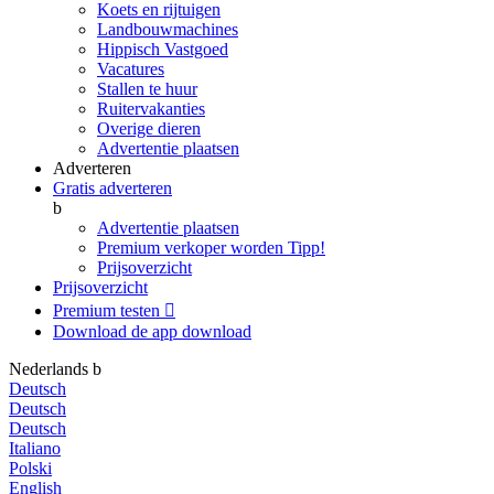
Koets en rijtuigen
Landbouwmachines
Hippisch Vastgoed
Vacatures
Stallen te huur
Ruitervakanties
Overige dieren
Advertentie plaatsen
Adverteren
Gratis adverteren
b
Advertentie plaatsen
Premium verkoper worden
Tipp!
Prijsoverzicht
Prijsoverzicht
Premium testen

Download de app
download
Nederlands
b
Deutsch
Deutsch
Deutsch
Italiano
Polski
English