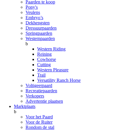
Paarden te koop
Pony's
Veulens
Embryo’s
Dekhengsten
Dressuurpaarden
Springpaarden
Westernpaarden
b
Western Riding
Reining
Cowhorse
Cutting
Western Pleasure
Trail
Versatility Ranch Horse
Voltigeerpaard
Recreatiepaarden
Verkopers
Advertentie plaatsen
Marktplaats
b
Voor het Paard
Voor de Ruiter
Rondom de stal