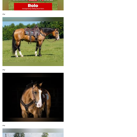
~
~
~