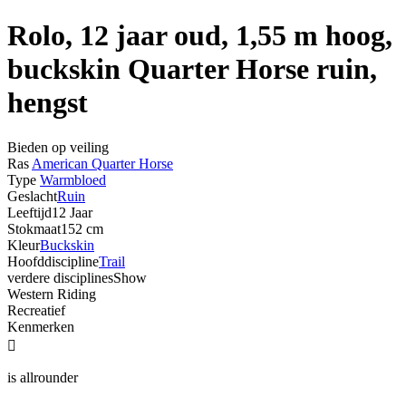
Rolo, 12 jaar oud, 1,55 m hoog,
buckskin Quarter Horse ruin,
hengst
Bieden op veiling
Ras
American Quarter Horse
Type
Warmbloed
Geslacht
Ruin
Leeftijd
12 Jaar
Stokmaat
152 cm
Kleur
Buckskin
Hoofddiscipline
Trail
verdere disciplines
Show
Western Riding
Recreatief
Kenmerken

is allrounder