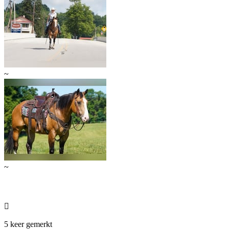
~
~

5 keer gemerkt