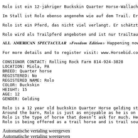
Rolo ist ein 12-jähriger Buckskin Quarter Horse-Wallach
Im Stall ist Rolo ebenso angenehm wie auf dem Trail. Er
Rolo ist ein Pferd, das nicht viel verlangt. Er schätzt
Rolo wird als Trailpferd angeboten und ist nur trailtau
𝐀𝐋𝐋 𝐀𝐌𝐄𝐑𝐈𝐂𝐀𝐍 𝑺𝑷𝑬𝑪𝑻𝑨𝑪𝑼𝑳𝑨𝑹 ✰𝑭𝒓𝒆𝒆𝒅𝒐𝒎 𝑬𝒅𝒊𝒕
For more details and to register visit: www.Horsebid.co
CONSIGNOR CONTACT: Rolling Rock Farm 814-924-3828

LOCATION: Miola, PA

BREED: Quarter horse

REGISTERED: No

REGISTERED NAME: Rolo

COLOR: Buckskin

HEIGHT: 15

AGE: 12

GENDER: Gelding

Rolo is a 12 year old buckskin Quarter Horse gelding st
Around the barn, Rolo is just as enjoyable as he is on 
Rolo is the type of horse that doesn’t ask for much. He
Rolo is being offered as a trail horse and is trail sou
Automatische vertaling weergeven
Automatische vertaling weergeven