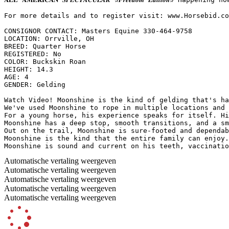
For more details and to register visit: www.Horsebid.com 
CONSIGNOR CONTACT: Masters Equine 330-464-9758

LOCATION: Orrville, OH

BREED: Quarter Horse

REGISTERED: No

COLOR: Buckskin Roan

HEIGHT: 14.3

AGE: 4

GENDER: Gelding

Watch Video! Moonshine is the kind of gelding that's ha
We've used Moonshine to rope in multiple locations and 
For a young horse, his experience speaks for itself. Hi
Moonshine has a deep stop, smooth transitions, and a sm
Out on the trail, Moonshine is sure-footed and dependab
Moonshine is the kind that the entire family can enjoy.
Moonshine is sound and current on his teeth, vaccinatio
Automatische vertaling weergeven
Automatische vertaling weergeven
Automatische vertaling weergeven
Automatische vertaling weergeven
Automatische vertaling weergeven