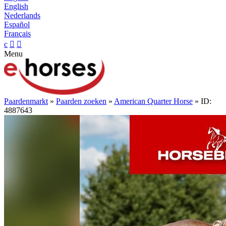
English
Nederlands
Español
Français
c


Menu
Paardenmarkt
»
Paarden zoeken
»
American Quarter Horse
» ID:
4887643