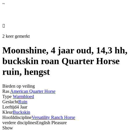
~

2 keer gemerkt
Moonshine, 4 jaar oud, 14,3 hh,
buckskin roan Quarter Horse
ruin, hengst
Bieden op veiling
Ras
American Quarter Horse
Type
Warmbloed
Geslacht
Ruin
Leeftijd
4 Jaar
Kleur
Buckskin
Hoofddiscipline
Versatility Ranch Horse
verdere disciplines
English Pleasure
Show