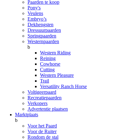
Paarden te koop
Pony's
Veulens
Embryo’s
Dekhengsten
Dressuurpaarden
Springpaarden
Westernpaarden
b
Western Riding
Reining
Cowhorse
Cutting
Western Pleasure
Trail
Versatility Ranch Horse
Voltigeerpaard
Recreatiepaarden
Verkopers
Advertentie plaatsen
Marktplaats
b
Voor het Paard
Voor de Ruiter
Rondom de stal