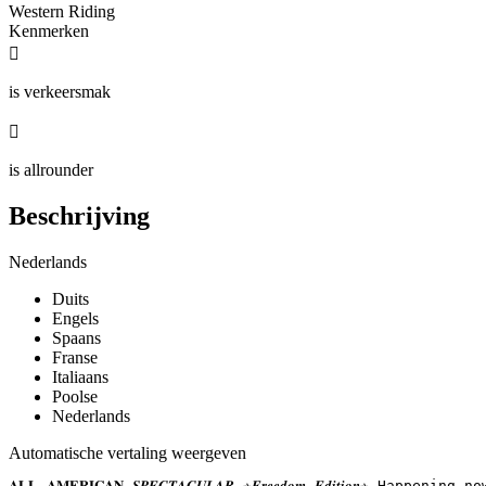
Western Riding
Kenmerken

is verkeersmak

is allrounder
Beschrijving
Nederlands
Duits
Engels
Spaans
Franse
Italiaans
Poolse
Nederlands
Automatische vertaling weergeven
𝐀𝐋𝐋 𝐀𝐌𝐄𝐑𝐈𝐂𝐀𝐍 𝑺𝑷𝑬𝑪𝑻𝑨𝑪𝑼𝑳𝑨𝑹 ✰𝑭𝒓𝒆𝒆𝒅𝒐𝒎 𝑬𝒅𝒊𝒕