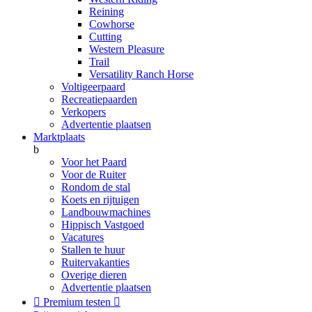
Reining
Cowhorse
Cutting
Western Pleasure
Trail
Versatility Ranch Horse
Voltigeerpaard
Recreatiepaarden
Verkopers
Advertentie plaatsen
Marktplaats
b
Voor het Paard
Voor de Ruiter
Rondom de stal
Koets en rijtuigen
Landbouwmachines
Hippisch Vastgoed
Vacatures
Stallen te huur
Ruitervakanties
Overige dieren
Advertentie plaatsen

Premium testen
