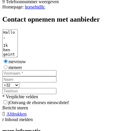
9
Telefoonnummer weergeven
Homepage:
horsebidllc
Contact opnemen met aanbieder
mevrouw
meneer
* Verplichte velden
j
Ontvang de ehorses nieuwsbrief
Bericht sturen

Afdrukken
r
Inhoud melden
meer informatie