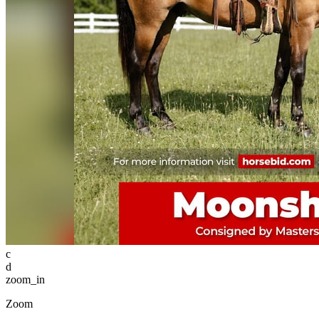
c
d
zoom_in
Zoom