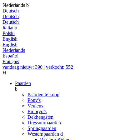
Nederlands
b
Deutsch
Deutsch
Deutsch
Italiano
Polski
English
English
Nederlands
Español
Français
vandaag nieuw: 390
|
verkocht: 552
H
Paarden
b
Paarden te koop
Pony's
Veulens
Embryo’s
Dekhengsten
Dressuurpaarden
Springpaarden
Westernpaarden
d
Western Riding