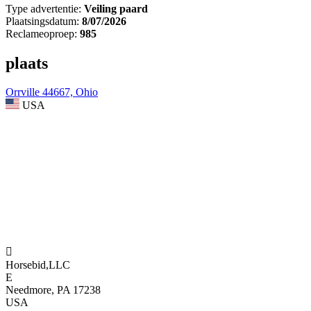
Type advertentie:
Veiling paard
Plaatsingsdatum:
8/07/2026
Reclameoproep:
985
plaats
Orrville 44667, Ohio
USA

Horsebid,LLC
E
Needmore, PA 17238
USA