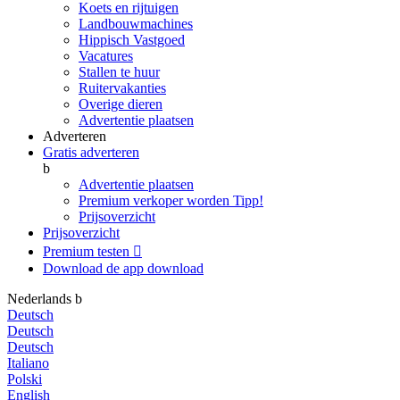
Koets en rijtuigen
Landbouwmachines
Hippisch Vastgoed
Vacatures
Stallen te huur
Ruitervakanties
Overige dieren
Advertentie plaatsen
Adverteren
Gratis adverteren
b
Advertentie plaatsen
Premium verkoper worden
Tipp!
Prijsoverzicht
Prijsoverzicht
Premium testen

Download de app
download
Nederlands
b
Deutsch
Deutsch
Deutsch
Italiano
Polski
English