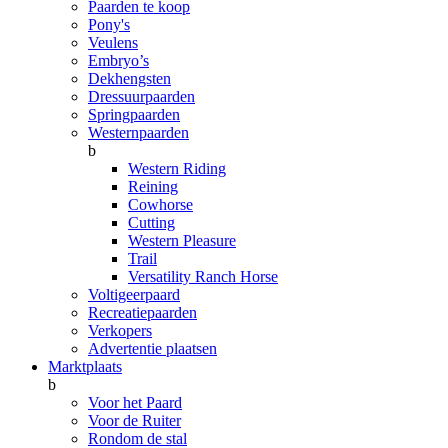
Paarden te koop
Pony's
Veulens
Embryo’s
Dekhengsten
Dressuurpaarden
Springpaarden
Westernpaarden
b
Western Riding
Reining
Cowhorse
Cutting
Western Pleasure
Trail
Versatility Ranch Horse
Voltigeerpaard
Recreatiepaarden
Verkopers
Advertentie plaatsen
Marktplaats
b
Voor het Paard
Voor de Ruiter
Rondom de stal