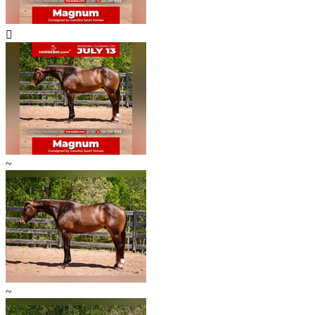

~
~