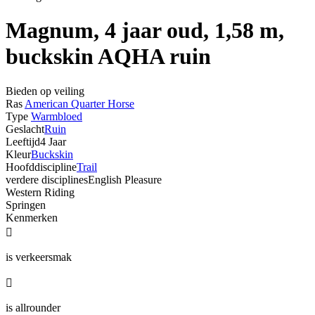
Magnum, 4 jaar oud, 1,58 m,
buckskin AQHA ruin
Bieden op veiling
Ras
American Quarter Horse
Type
Warmbloed
Geslacht
Ruin
Leeftijd
4 Jaar
Kleur
Buckskin
Hoofddiscipline
Trail
verdere disciplines
English Pleasure
Western Riding
Springen
Kenmerken

is verkeersmak

is allrounder