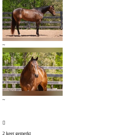
~
~

2 keer gemerkt