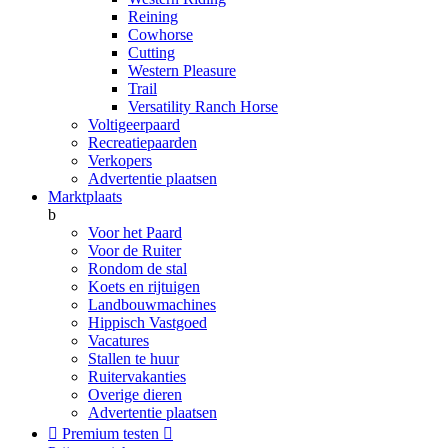
Reining
Cowhorse
Cutting
Western Pleasure
Trail
Versatility Ranch Horse
Voltigeerpaard
Recreatiepaarden
Verkopers
Advertentie plaatsen
Marktplaats
b
Voor het Paard
Voor de Ruiter
Rondom de stal
Koets en rijtuigen
Landbouwmachines
Hippisch Vastgoed
Vacatures
Stallen te huur
Ruitervakanties
Overige dieren
Advertentie plaatsen

Premium testen
