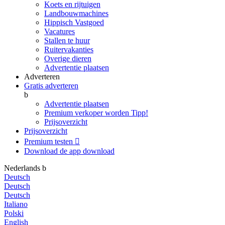
Koets en rijtuigen
Landbouwmachines
Hippisch Vastgoed
Vacatures
Stallen te huur
Ruitervakanties
Overige dieren
Advertentie plaatsen
Adverteren
Gratis adverteren
b
Advertentie plaatsen
Premium verkoper worden
Tipp!
Prijsoverzicht
Prijsoverzicht
Premium testen

Download de app
download
Nederlands
b
Deutsch
Deutsch
Deutsch
Italiano
Polski
English