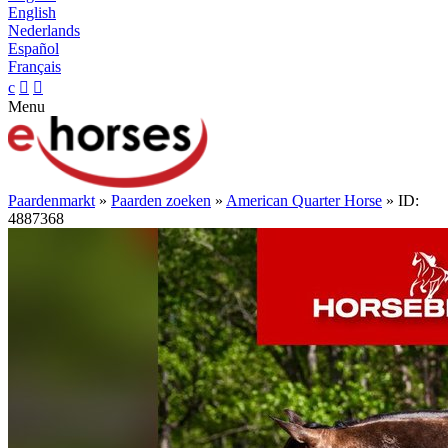
English
Nederlands
Español
Français
c


Menu
Paardenmarkt
»
Paarden zoeken
»
American Quarter Horse
» ID:
4887368