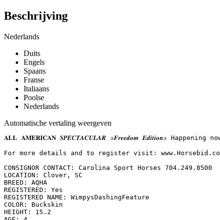
Beschrijving
Nederlands
Duits
Engels
Spaans
Franse
Italiaans
Poolse
Nederlands
Automatische vertaling weergeven
𝐀𝐋𝐋 𝐀𝐌𝐄𝐑𝐈𝐂𝐀𝐍 𝑺𝑷𝑬𝑪𝑻𝑨𝑪𝑼𝑳𝑨𝑹 ✰𝑭𝒓𝒆𝒆𝒅𝒐𝒎 𝑬𝒅𝒊𝒕
For more details and to register visit: www.Horsebid.com 
CONSIGNOR CONTACT: Carolina Sport Horses 704.249.8500

LOCATION: Clover, SC

BREED: AQHA

REGISTERED: Yes

REGISTERED NAME: WimpysDashingFeature

COLOR: Buckskin

HEIGHT: 15.2

AGE: 4
