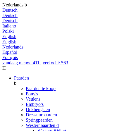
Nederlands
b
Deutsch
Deutsch
Deutsch
Italiano
Polski
English
English
Nederlands
Español
Français
vandaag nieuw: 411
|
verkocht: 563
H
Paarden
b
Paarden te koop
Pony's
Veulens
Embryo’s
Dekhengsten
Dressuurpaarden
Springpaarden
Westernpaarden
d
Western Riding