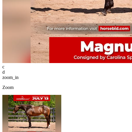
c
d
zoom_in
Zoom