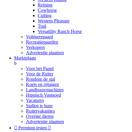
Reining
Cowhorse
Cutting
Western Pleasure
Trail
Versatility Ranch Horse
Voltigeerpaard
Recreatiepaarden
Verkopers
Advertentie plaatsen
Marktplaats
b
Voor het Paard
Voor de Ruiter
Rondom de stal
Koets en rijtuigen
Landbouwmachines
Hippisch Vastgoed
Vacatures
Stallen te huur
Ruitervakanties
Overige dieren
Advertentie plaatsen

Premium testen
