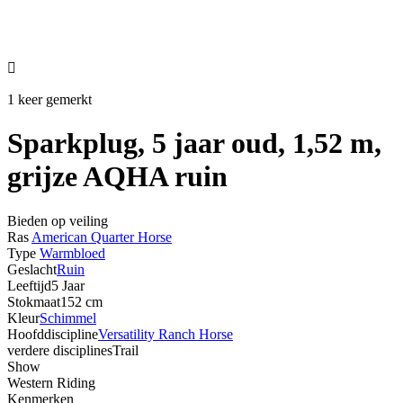

1 keer gemerkt
Sparkplug, 5 jaar oud, 1,52 m,
grijze AQHA ruin
Bieden op veiling
Ras
American Quarter Horse
Type
Warmbloed
Geslacht
Ruin
Leeftijd
5 Jaar
Stokmaat
152 cm
Kleur
Schimmel
Hoofddiscipline
Versatility Ranch Horse
verdere disciplines
Trail
Show
Western Riding
Kenmerken