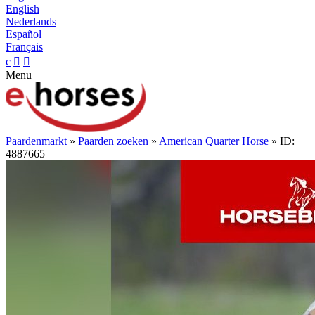
English
Nederlands
Español
Français
c


Menu
Paardenmarkt
»
Paarden zoeken
»
American Quarter Horse
» ID:
4887665