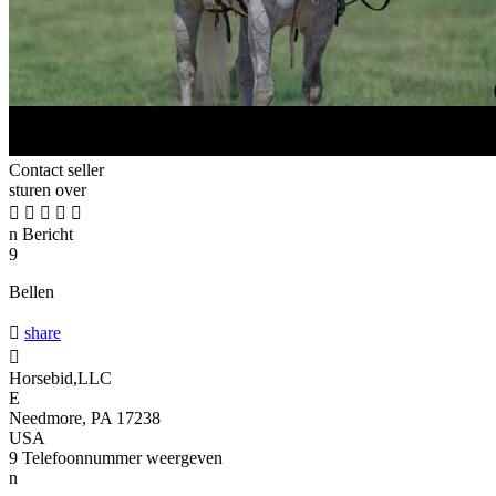
Contact seller
sturen over





n
Bericht
9
Bellen

share

Horsebid,LLC
E
Needmore, PA 17238
USA
9
Telefoonnummer weergeven
n