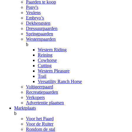
Paarden te koop
Pony's
Veulens
Embryo’s
Dekhengsten
Dressuurpaarden
Springpaarden
Westernpaarden
b
Western Riding
Reining
Cowhorse
Cutting
Western Pleasure
Trail
Versatility Ranch Horse
Voltigeerpaard
Recreatiepaarden
Verkopers
Advertentie plaatsen
Marktplaats
b
Voor het Paard
Voor de Ruiter
Rondom de stal