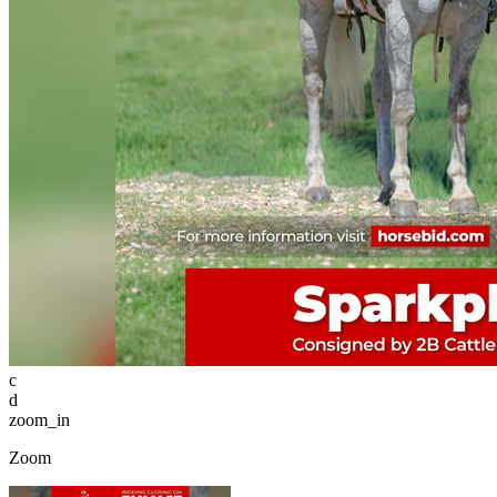
c
d
zoom_in
Zoom