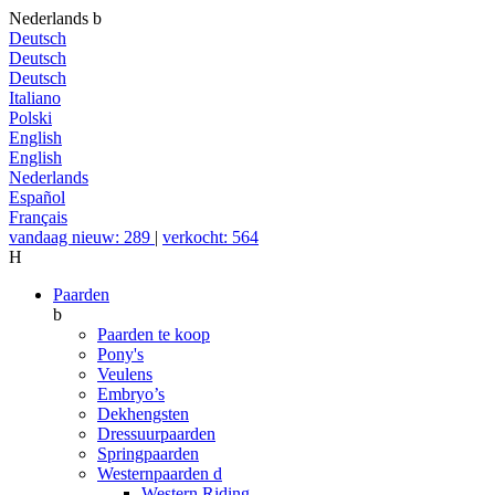
Nederlands
b
Deutsch
Deutsch
Deutsch
Italiano
Polski
English
English
Nederlands
Español
Français
vandaag nieuw: 289
|
verkocht: 564
H
Paarden
b
Paarden te koop
Pony's
Veulens
Embryo’s
Dekhengsten
Dressuurpaarden
Springpaarden
Westernpaarden
d
Western Riding