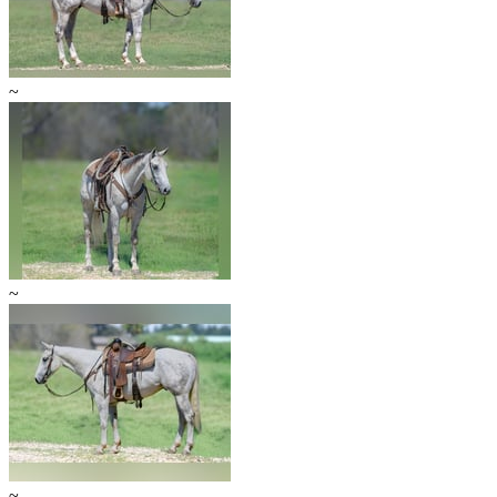
~
~
~