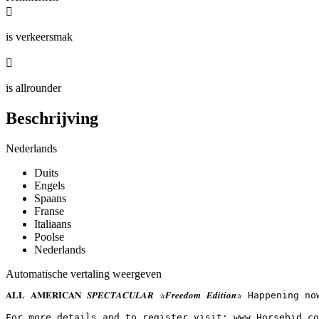

is verkeersmak

is allrounder
Beschrijving
Nederlands
Duits
Engels
Spaans
Franse
Italiaans
Poolse
Nederlands
Automatische vertaling weergeven
𝐀𝐋𝐋 𝐀𝐌𝐄𝐑𝐈𝐂𝐀𝐍 𝑺𝑷𝑬𝑪𝑻𝑨𝑪𝑼𝑳𝑨𝑹 ✰𝑭𝒓𝒆𝒆𝒅𝒐𝒎 𝑬𝒅𝒊𝒕
For more details and to register visit: www.Horsebid.com 