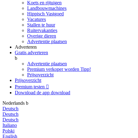
Koets en rijtuigen
Landbouwmachines
Hippisch Vastgoed
Vacatures
Stallen te huur
Ruitervakanties
Overige dieren
Advertentie plaatsen
Adverteren
Gratis adverteren
b
Advertentie plaatsen
Premium verkoper worden
Tipp!
Prijsoverzicht
Prijsoverzicht
Premium testen

Download de app
download
Nederlands
b
Deutsch
Deutsch
Deutsch
Italiano
Polski
English