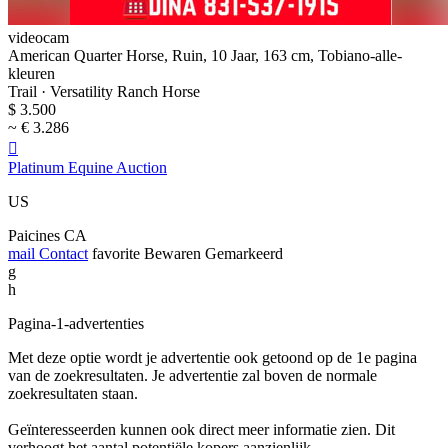
videocam
American Quarter Horse, Ruin, 10 Jaar, 163 cm, Tobiano-alle-
kleuren
Trail · Versatility Ranch Horse
$ 3.500
~ € 3.286

Platinum Equine Auction
US
Paicines CA
mail
Contact
favorite
Bewaren
Gemarkeerd
g
h
Pagina-1-advertenties
Met deze optie wordt je advertentie ook getoond op de 1e pagina
van de zoekresultaten. Je advertentie zal boven de normale
zoekresultaten staan.
Geïnteresseerden kunnen ook direct meer informatie zien. Dit
verhoogt het aantal potentiële kopers aanzienlijk.