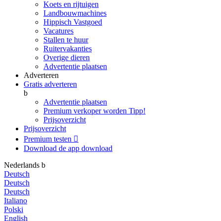
Koets en rijtuigen
Landbouwmachines
Hippisch Vastgoed
Vacatures
Stallen te huur
Ruitervakanties
Overige dieren
Advertentie plaatsen
Adverteren
Gratis adverteren
b
Advertentie plaatsen
Premium verkoper worden
Tipp!
Prijsoverzicht
Prijsoverzicht
Premium testen

Download de app
download
Nederlands
b
Deutsch
Deutsch
Deutsch
Italiano
Polski
English