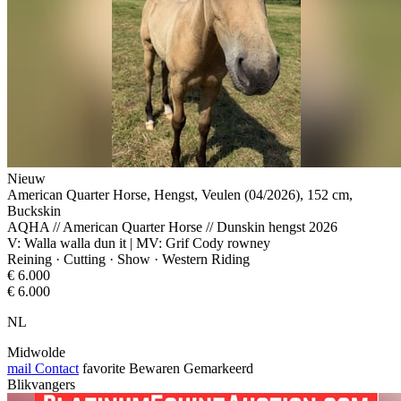
Nieuw
American Quarter Horse, Hengst, Veulen (04/2026), 152 cm,
Buckskin
AQHA // American Quarter Horse // Dunskin hengst 2026
V: Walla walla dun it | MV: Grif Cody rowney
Reining · Cutting · Show · Western Riding
€ 6.000
€ 6.000
NL
Midwolde
mail
Contact
favorite
Bewaren
Gemarkeerd
Blikvangers