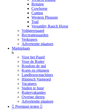
Reining
Cowhorse
Cutting
Western Pleasure
Trail
Versatility Ranch Horse
Voltigeerpaard
Recreatiepaarden
Verkopers
Advertentie plaatsen
Marktplaats
b
Voor het Paard
Voor de Ruiter
Rondom de stal
Koets en rijtuigen
Landbouwmachines
Hippisch Vastgoed
Vacatures
Stallen te huur
Ruitervakanties
Overige dieren
Advertentie plaatsen

Premium testen
