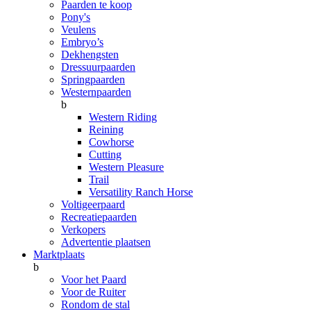
Paarden te koop
Pony's
Veulens
Embryo’s
Dekhengsten
Dressuurpaarden
Springpaarden
Westernpaarden
b
Western Riding
Reining
Cowhorse
Cutting
Western Pleasure
Trail
Versatility Ranch Horse
Voltigeerpaard
Recreatiepaarden
Verkopers
Advertentie plaatsen
Marktplaats
b
Voor het Paard
Voor de Ruiter
Rondom de stal