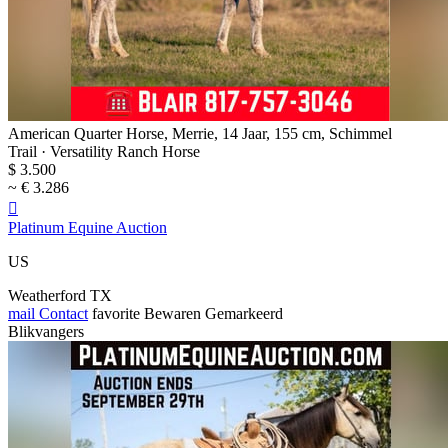
American Quarter Horse, Merrie, 14 Jaar, 155 cm, Schimmel
Trail · Versatility Ranch Horse
$ 3.500
~ € 3.286

Platinum Equine Auction
US
Weatherford TX
mail
Contact
favorite
Bewaren
Gemarkeerd
Blikvangers