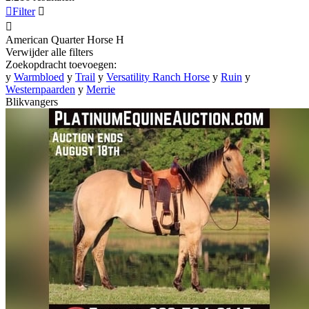

Filter


American Quarter Horse
H
Verwijder alle filters
Zoekopdracht toevoegen:
y
Warmbloed
y
Trail
y
Versatility Ranch Horse
y
Ruin
y
Westernpaarden
y
Merrie
Blikvangers