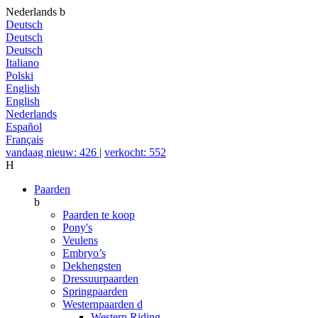
Nederlands
b
Deutsch
Deutsch
Deutsch
Italiano
Polski
English
English
Nederlands
Español
Français
vandaag nieuw: 426
|
verkocht: 552
H
Paarden
b
Paarden te koop
Pony's
Veulens
Embryo’s
Dekhengsten
Dressuurpaarden
Springpaarden
Westernpaarden
d
Western Riding