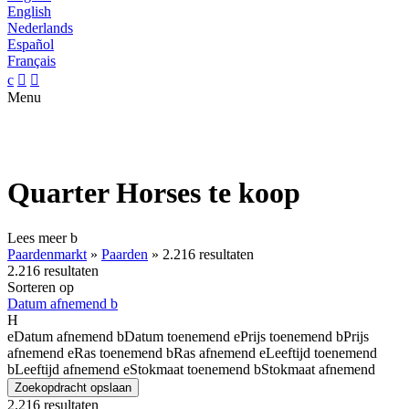
English
Nederlands
Español
Français
c


Menu
Quarter Horses te koop
Lees meer
b
Paardenmarkt
»
Paarden
»
2.216 resultaten
2.216 resultaten
Sorteren op
Datum afnemend
b
H
e
Datum afnemend
b
Datum toenemend
e
Prijs toenemend
b
Prijs
afnemend
e
Ras toenemend
b
Ras afnemend
e
Leeftijd toenemend
b
Leeftijd afnemend
e
Stokmaat toenemend
b
Stokmaat afnemend
Zoekopdracht opslaan
2.216 resultaten