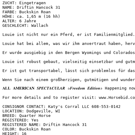
ZUCHT: Eingetragen

NAME: Driftin Hancock 31

FARBE: Buckskin Roan

HÖHE: ca. 1,65 m (16 hh)

ALTER: 6 Jahre

GESCHLECHT: Wallach

Louie ist nicht nur ein Pferd, er ist Familienmitglied.
Louie hat bei allem, was wir ihm anvertraut haben, herv
Er wurde ausgiebig in den Bergen Wyomings und Colorados
Louie ist robust gebaut, vielseitig einsetzbar und gutm
Er ist gut transportabel, lässt sich problemlos für das
Wenn Sie nach einem großherzigen, gutmütigen und wunder
𝐀𝐋𝐋 𝐀𝐌𝐄𝐑𝐈𝐂𝐀𝐍 𝑺𝑷𝑬𝑪𝑻𝑨𝑪𝑼𝑳𝑨𝑹 ✰𝑭𝒓𝒆𝒆𝒅𝒐𝒎 𝑬𝒅𝒊𝒕
For more details and to register visit: www.Horsebid.com 
CONSIGNOR CONTACT: Katy's Corral LLC 608-553-0142

LOCATION: Dodgeville, WI

BREED: Quarter Horse

REGISTERED: Yes

REGISTERED NAME: Driftin Hancock 31

COLOR: Buckskin Roan

HEIGHT: 16
