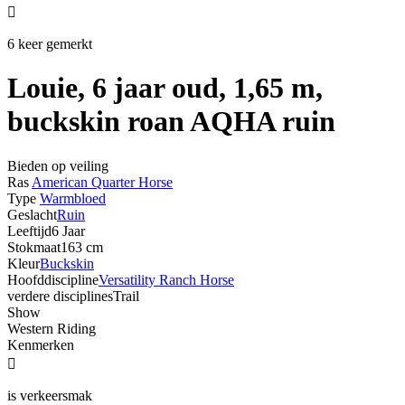

6 keer gemerkt
Louie, 6 jaar oud, 1,65 m,
buckskin roan AQHA ruin
Bieden op veiling
Ras
American Quarter Horse
Type
Warmbloed
Geslacht
Ruin
Leeftijd
6 Jaar
Stokmaat
163 cm
Kleur
Buckskin
Hoofddiscipline
Versatility Ranch Horse
verdere disciplines
Trail
Show
Western Riding
Kenmerken

is verkeersmak