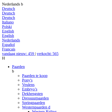
Nederlands
b
Deutsch
Deutsch
Deutsch
Italiano
Polski
English
English
Nederlands
Español
Français
vandaag nieuw: 459
|
verkocht: 565
H
Paarden
b
Paarden te koop
Pony's
Veulens
Embryo’s
Dekhengsten
Dressuurpaarden
Springpaarden
Westernpaarden
d
Western Riding