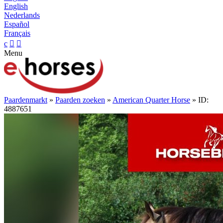
English
Nederlands
Español
Français
c


Menu
Paardenmarkt
»
Paarden zoeken
»
American Quarter Horse
» ID:
4887651