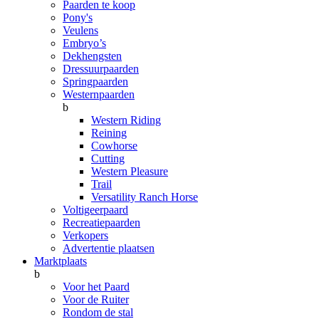
Paarden te koop
Pony's
Veulens
Embryo’s
Dekhengsten
Dressuurpaarden
Springpaarden
Westernpaarden
b
Western Riding
Reining
Cowhorse
Cutting
Western Pleasure
Trail
Versatility Ranch Horse
Voltigeerpaard
Recreatiepaarden
Verkopers
Advertentie plaatsen
Marktplaats
b
Voor het Paard
Voor de Ruiter
Rondom de stal