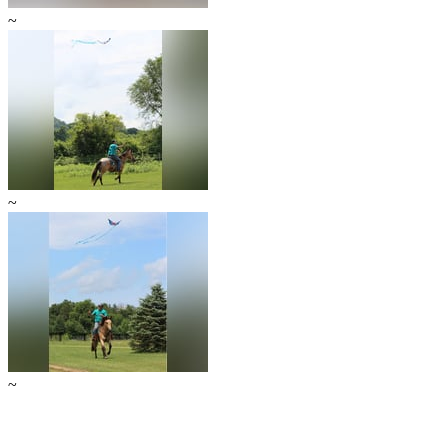
~
~
~