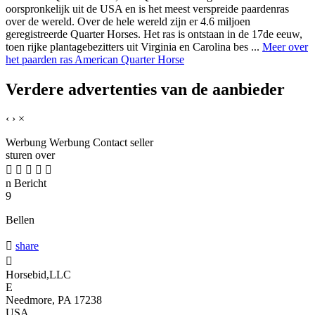
oorspronkelijk uit de USA en is het meest verspreide paardenras
over de wereld. Over de hele wereld zijn er 4.6 miljoen
geregistreerde Quarter Horses. Het ras is ontstaan in de 17de eeuw,
toen rijke plantagebezitters uit Virginia en Carolina bes ...
Meer over
het paarden ras American Quarter Horse
Verdere advertenties van de aanbieder
‹
›
×
Werbung
Werbung
Contact seller
sturen over





n
Bericht
9
Bellen

share

Horsebid,LLC
E
Needmore, PA 17238
USA