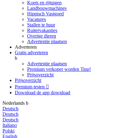
Koets en rijtuigen
Landbouwmachines
Hippisch Vastgoed
Vacatures
Stallen te huur
Ruitervakanties
Overige dieren
Advertentie plaatsen
Adverteren
Gratis adverteren
b
Advertentie plaatsen
Premium verkoper worden
Tipp!
Prijsoverzicht
Prijsoverzicht
Premium testen

Download de app
download
Nederlands
b
Deutsch
Deutsch
Deutsch
Italiano
Polski
English