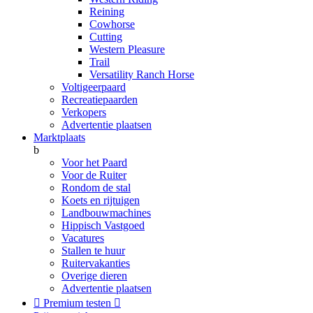
Reining
Cowhorse
Cutting
Western Pleasure
Trail
Versatility Ranch Horse
Voltigeerpaard
Recreatiepaarden
Verkopers
Advertentie plaatsen
Marktplaats
b
Voor het Paard
Voor de Ruiter
Rondom de stal
Koets en rijtuigen
Landbouwmachines
Hippisch Vastgoed
Vacatures
Stallen te huur
Ruitervakanties
Overige dieren
Advertentie plaatsen

Premium testen
