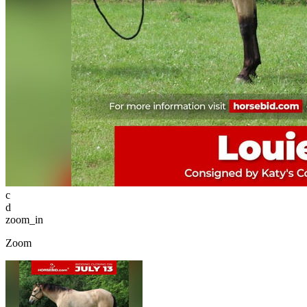
c
d
zoom_in
Zoom