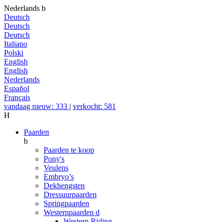
Nederlands
b
Deutsch
Deutsch
Deutsch
Italiano
Polski
English
English
Nederlands
Español
Français
vandaag nieuw: 333
|
verkocht: 581
H
Paarden
b
Paarden te koop
Pony's
Veulens
Embryo’s
Dekhengsten
Dressuurpaarden
Springpaarden
Westernpaarden
d
Western Riding