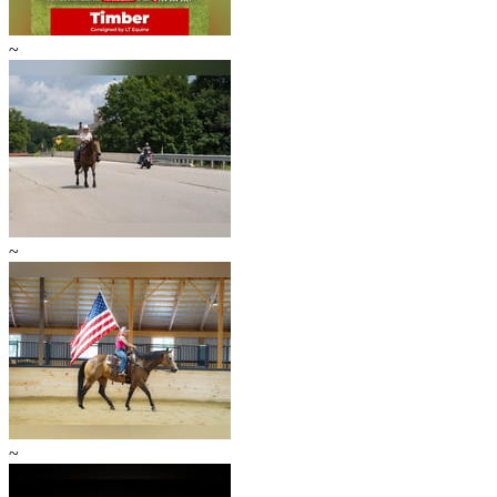
~
~
~