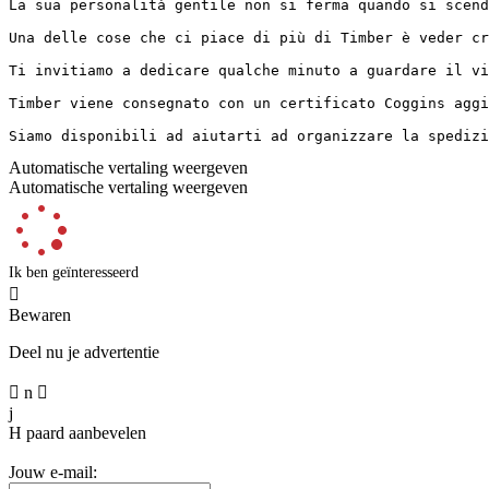
La sua personalità gentile non si ferma quando si scend
Una delle cose che ci piace di più di Timber è veder cr
Ti invitiamo a dedicare qualche minuto a guardare il vi
Timber viene consegnato con un certificato Coggins aggi
Siamo disponibili ad aiutarti ad organizzare la spedizi
Automatische vertaling weergeven
Automatische vertaling weergeven
Ik ben geïnteresseerd

Bewaren
Deel nu je advertentie

n

j
H
paard aanbevelen
Jouw e-mail: