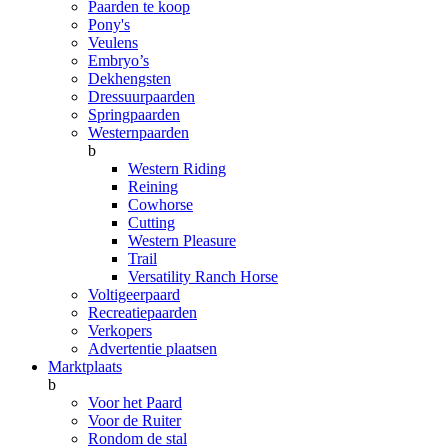
Paarden te koop
Pony's
Veulens
Embryo’s
Dekhengsten
Dressuurpaarden
Springpaarden
Westernpaarden
b
Western Riding
Reining
Cowhorse
Cutting
Western Pleasure
Trail
Versatility Ranch Horse
Voltigeerpaard
Recreatiepaarden
Verkopers
Advertentie plaatsen
Marktplaats
b
Voor het Paard
Voor de Ruiter
Rondom de stal