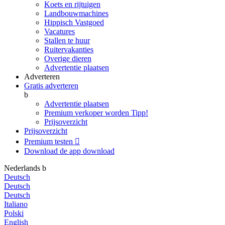
Koets en rijtuigen
Landbouwmachines
Hippisch Vastgoed
Vacatures
Stallen te huur
Ruitervakanties
Overige dieren
Advertentie plaatsen
Adverteren
Gratis adverteren
b
Advertentie plaatsen
Premium verkoper worden
Tipp!
Prijsoverzicht
Prijsoverzicht
Premium testen

Download de app
download
Nederlands
b
Deutsch
Deutsch
Deutsch
Italiano
Polski
English