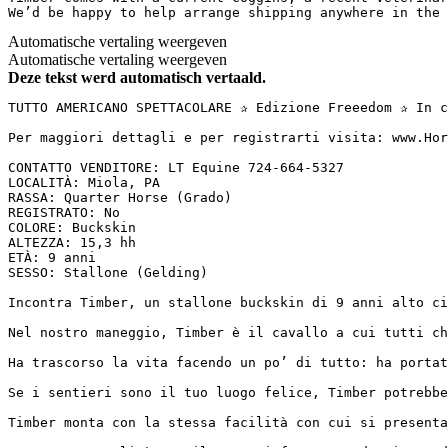
We’d be happy to help arrange shipping anywhere in the 
Automatische vertaling weergeven
Automatische vertaling weergeven
Deze tekst werd automatisch vertaald.
TUTTO AMERICANO SPETTACOLARE ✰ Edizione Freeedom ✰ In c
Per maggiori dettagli e per registrarti visita: www.Hor
CONTATTO VENDITORE: LT Equine 724-664-5327  

LOCALITÀ: Miola, PA  

RASSA: Quarter Horse (Grado)  

REGISTRATO: No  

COLORE: Buckskin  

ALTEZZA: 15,3 hh  

ETÀ: 9 anni  

SESSO: Stallone (Gelding)

Incontra Timber, un stallone buckskin di 9 anni alto ci
Nel nostro maneggio, Timber è il cavallo a cui tutti ch
Ha trascorso la vita facendo un po’ di tutto: ha portat
Se i sentieri sono il tuo luogo felice, Timber potrebbe
Timber monta con la stessa facilità con cui si presenta