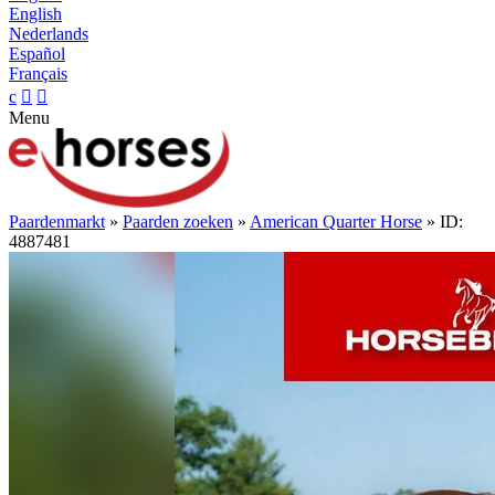
English
Nederlands
Español
Français
c


Menu
Paardenmarkt
»
Paarden zoeken
»
American Quarter Horse
» ID:
4887481