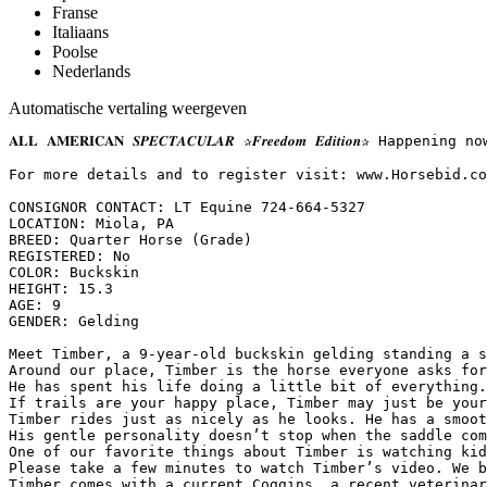
Franse
Italiaans
Poolse
Nederlands
Automatische vertaling weergeven
𝐀𝐋𝐋 𝐀𝐌𝐄𝐑𝐈𝐂𝐀𝐍 𝑺𝑷𝑬𝑪𝑻𝑨𝑪𝑼𝑳𝑨𝑹 ✰𝑭𝒓𝒆𝒆𝒅𝒐𝒎 𝑬𝒅𝒊𝒕
For more details and to register visit: www.Horsebid.com 
CONSIGNOR CONTACT: LT Equine 724-664-5327

LOCATION: Miola, PA

BREED: Quarter Horse (Grade)

REGISTERED: No

COLOR: Buckskin

HEIGHT: 15.3

AGE: 9

GENDER: Gelding

Meet Timber, a 9-year-old buckskin gelding standing a s
Around our place, Timber is the horse everyone asks for
He has spent his life doing a little bit of everything.
If trails are your happy place, Timber may just be your
Timber rides just as nicely as he looks. He has a smoot
His gentle personality doesn’t stop when the saddle com
One of our favorite things about Timber is watching kid
Please take a few minutes to watch Timber’s video. We b
Timber comes with a current Coggins, a recent veterinar