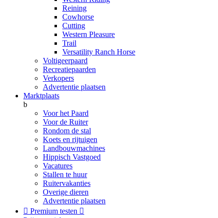
Reining
Cowhorse
Cutting
Western Pleasure
Trail
Versatility Ranch Horse
Voltigeerpaard
Recreatiepaarden
Verkopers
Advertentie plaatsen
Marktplaats
b
Voor het Paard
Voor de Ruiter
Rondom de stal
Koets en rijtuigen
Landbouwmachines
Hippisch Vastgoed
Vacatures
Stallen te huur
Ruitervakanties
Overige dieren
Advertentie plaatsen

Premium testen
