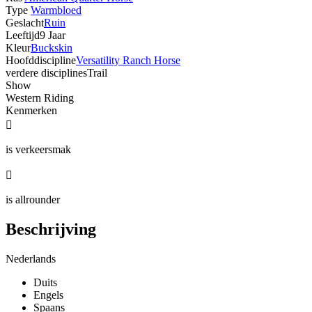
Type
Warmbloed
Geslacht
Ruin
Leeftijd
9 Jaar
Kleur
Buckskin
Hoofddiscipline
Versatility Ranch Horse
verdere disciplines
Trail
Show
Western Riding
Kenmerken

is verkeersmak

is allrounder
Beschrijving
Nederlands
Duits
Engels
Spaans