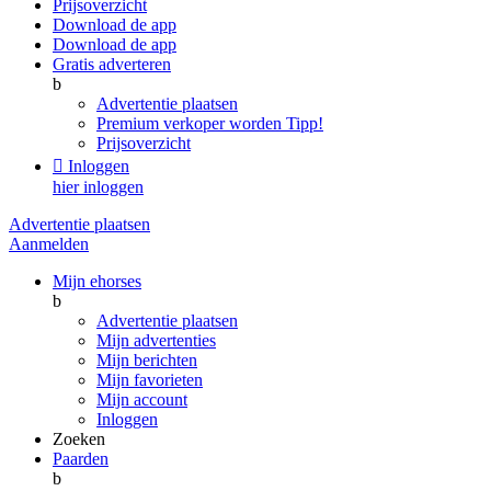
Prijsoverzicht
Download de app
Download de app
Gratis adverteren
b
Advertentie plaatsen
Premium verkoper worden
Tipp!
Prijsoverzicht

Inloggen
hier inloggen
Advertentie plaatsen
Aanmelden
Mijn ehorses
b
Advertentie plaatsen
Mijn advertenties
Mijn berichten
Mijn favorieten
Mijn account
Inloggen
Zoeken
Paarden
b