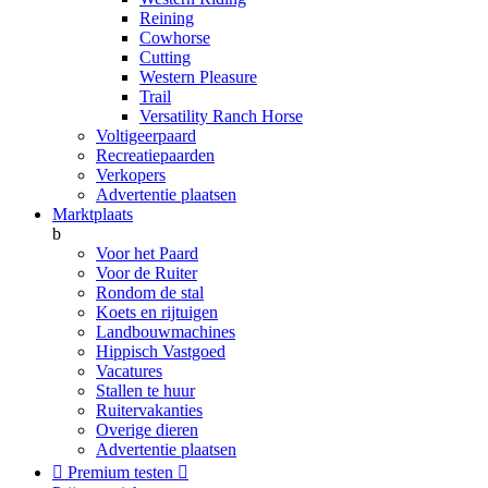
Reining
Cowhorse
Cutting
Western Pleasure
Trail
Versatility Ranch Horse
Voltigeerpaard
Recreatiepaarden
Verkopers
Advertentie plaatsen
Marktplaats
b
Voor het Paard
Voor de Ruiter
Rondom de stal
Koets en rijtuigen
Landbouwmachines
Hippisch Vastgoed
Vacatures
Stallen te huur
Ruitervakanties
Overige dieren
Advertentie plaatsen

Premium testen
