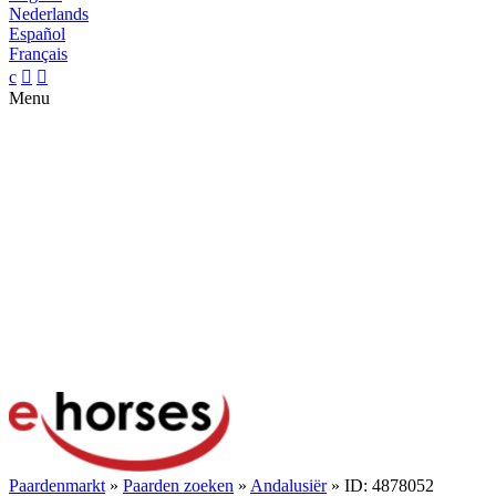
Nederlands
Español
Français
c


Menu
Paardenmarkt
»
Paarden zoeken
»
Andalusiër
» ID: 4878052