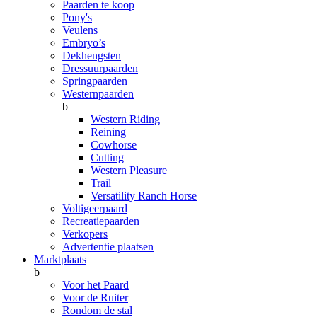
Paarden te koop
Pony's
Veulens
Embryo’s
Dekhengsten
Dressuurpaarden
Springpaarden
Westernpaarden
b
Western Riding
Reining
Cowhorse
Cutting
Western Pleasure
Trail
Versatility Ranch Horse
Voltigeerpaard
Recreatiepaarden
Verkopers
Advertentie plaatsen
Marktplaats
b
Voor het Paard
Voor de Ruiter
Rondom de stal