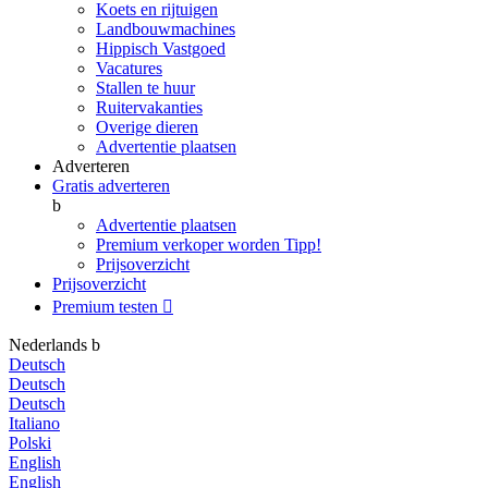
Koets en rijtuigen
Landbouwmachines
Hippisch Vastgoed
Vacatures
Stallen te huur
Ruitervakanties
Overige dieren
Advertentie plaatsen
Adverteren
Gratis adverteren
b
Advertentie plaatsen
Premium verkoper worden
Tipp!
Prijsoverzicht
Prijsoverzicht
Premium testen

Nederlands
b
Deutsch
Deutsch
Deutsch
Italiano
Polski
English
English