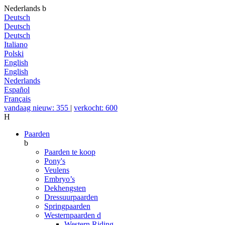
Nederlands
b
Deutsch
Deutsch
Deutsch
Italiano
Polski
English
English
Nederlands
Español
Français
vandaag nieuw: 355
|
verkocht: 600
H
Paarden
b
Paarden te koop
Pony's
Veulens
Embryo’s
Dekhengsten
Dressuurpaarden
Springpaarden
Westernpaarden
d
Western Riding