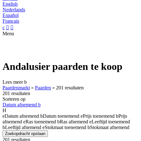
English
Nederlands
Español
Français
c


Menu
Andalusier paarden te koop
Lees meer
b
Paardenmarkt
»
Paarden
»
201 resultaten
201 resultaten
Sorteren op
Datum afnemend
b
H
e
Datum afnemend
b
Datum toenemend
e
Prijs toenemend
b
Prijs
afnemend
e
Ras toenemend
b
Ras afnemend
e
Leeftijd toenemend
b
Leeftijd afnemend
e
Stokmaat toenemend
b
Stokmaat afnemend
Zoekopdracht opslaan
201 resultaten