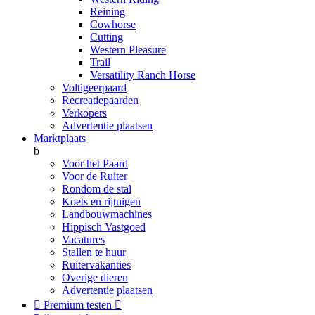
Reining
Cowhorse
Cutting
Western Pleasure
Trail
Versatility Ranch Horse
Voltigeerpaard
Recreatiepaarden
Verkopers
Advertentie plaatsen
Marktplaats
b
Voor het Paard
Voor de Ruiter
Rondom de stal
Koets en rijtuigen
Landbouwmachines
Hippisch Vastgoed
Vacatures
Stallen te huur
Ruitervakanties
Overige dieren
Advertentie plaatsen

Premium testen
