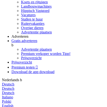
Koets en rijtuigen
Landbouwmachines
Hippisch Vastgoed
Vacatures
Stallen te huur
Ruitervakanties
Overige dieren
Advertentie plaatsen
Adverteren
Gratis adverteren
b
Advertentie plaatsen
Premium verkoper worden
Tipp!
Prijsoverzicht
Prijsoverzicht
Premium testen

Download de app
download
Nederlands
b
Deutsch
Deutsch
Deutsch
Italiano
Polski
English