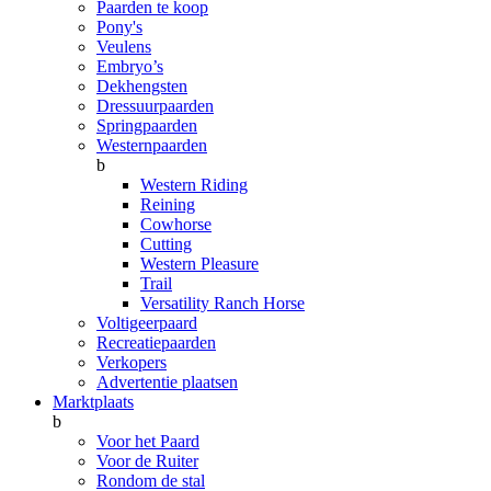
Paarden te koop
Pony's
Veulens
Embryo’s
Dekhengsten
Dressuurpaarden
Springpaarden
Westernpaarden
b
Western Riding
Reining
Cowhorse
Cutting
Western Pleasure
Trail
Versatility Ranch Horse
Voltigeerpaard
Recreatiepaarden
Verkopers
Advertentie plaatsen
Marktplaats
b
Voor het Paard
Voor de Ruiter
Rondom de stal