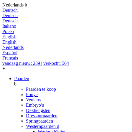
Nederlands
b
Deutsch
Deutsch
Deutsch
Italiano
Polski
English
English
Nederlands
Español
Français
vandaag nieuw: 289
|
verkocht: 564
H
Paarden
b
Paarden te koop
Pony's
Veulens
Embryo’s
Dekhengsten
Dressuurpaarden
Springpaarden
Westernpaarden
d
Western Riding