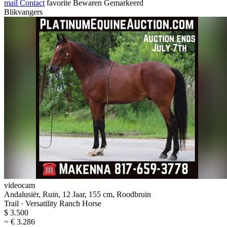
mail
Contact
favorite
Bewaren
Gemarkeerd
Blikvangers
videocam
Andalusiër, Ruin, 12 Jaar, 155 cm, Roodbruin
Trail · Versatility Ranch Horse
$ 3.500
~ € 3.286