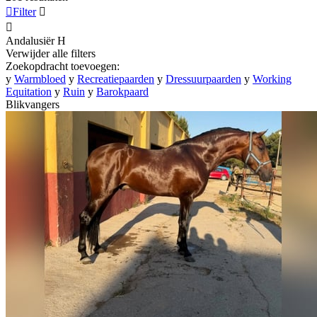

Filter


Andalusiër
H
Verwijder alle filters
Zoekopdracht toevoegen:
y
Warmbloed
y
Recreatiepaarden
y
Dressuurpaarden
y
Working
Equitation
y
Ruin
y
Barokpaard
Blikvangers