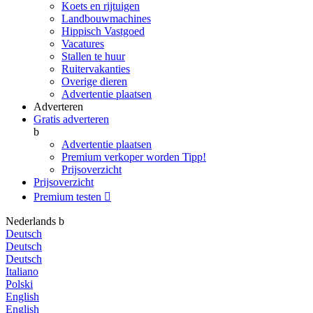
Koets en rijtuigen
Landbouwmachines
Hippisch Vastgoed
Vacatures
Stallen te huur
Ruitervakanties
Overige dieren
Advertentie plaatsen
Adverteren
Gratis adverteren
b
Advertentie plaatsen
Premium verkoper worden
Tipp!
Prijsoverzicht
Prijsoverzicht
Premium testen

Nederlands
b
Deutsch
Deutsch
Deutsch
Italiano
Polski
English
English