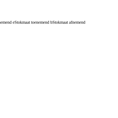
fnemend
e
Stokmaat toenemend
b
Stokmaat afnemend