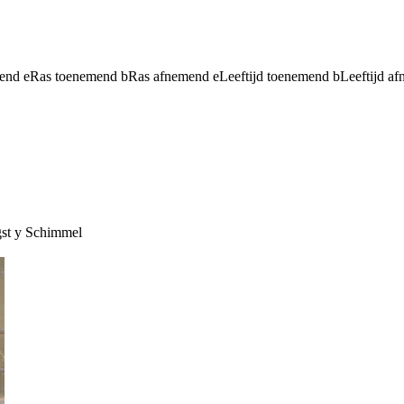
mend
e
Ras toenemend
b
Ras afnemend
e
Leeftijd toenemend
b
Leeftijd a
st
y
Schimmel