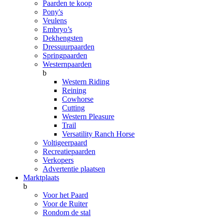
Paarden te koop
Pony's
Veulens
Embryo’s
Dekhengsten
Dressuurpaarden
Springpaarden
Westernpaarden
b
Western Riding
Reining
Cowhorse
Cutting
Western Pleasure
Trail
Versatility Ranch Horse
Voltigeerpaard
Recreatiepaarden
Verkopers
Advertentie plaatsen
Marktplaats
b
Voor het Paard
Voor de Ruiter
Rondom de stal