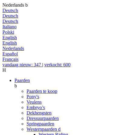
Nederlands
b
Deutsch
Deutsch
Deutsch
Italiano
Polski
English
English
Nederlands
Español
Français
vandaag nieuw: 347
|
verkocht: 600
H
Paarden
b
Paarden te koop
Pony's
Veulens
Embryo’s
Dekhengsten
Dressuurpaarden
Springpaarden
Westernpaarden
d
Western Riding