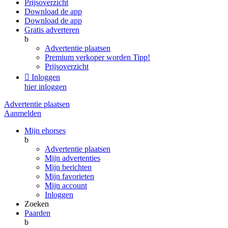
Prijsoverzicht
Download de app
Download de app
Gratis adverteren
b
Advertentie plaatsen
Premium verkoper worden
Tipp!
Prijsoverzicht

Inloggen
hier inloggen
Advertentie plaatsen
Aanmelden
Mijn ehorses
b
Advertentie plaatsen
Mijn advertenties
Mijn berichten
Mijn favorieten
Mijn account
Inloggen
Zoeken
Paarden
b