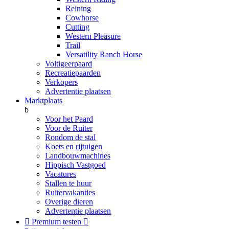
Reining
Cowhorse
Cutting
Western Pleasure
Trail
Versatility Ranch Horse
Voltigeerpaard
Recreatiepaarden
Verkopers
Advertentie plaatsen
Marktplaats
b
Voor het Paard
Voor de Ruiter
Rondom de stal
Koets en rijtuigen
Landbouwmachines
Hippisch Vastgoed
Vacatures
Stallen te huur
Ruitervakanties
Overige dieren
Advertentie plaatsen

Premium testen
