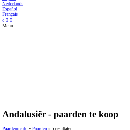
Nederlands
Español
Français
c


Menu
Andalusiër - paarden te koop
Paardenmarkt
»
Paarden
»
5 resultaten