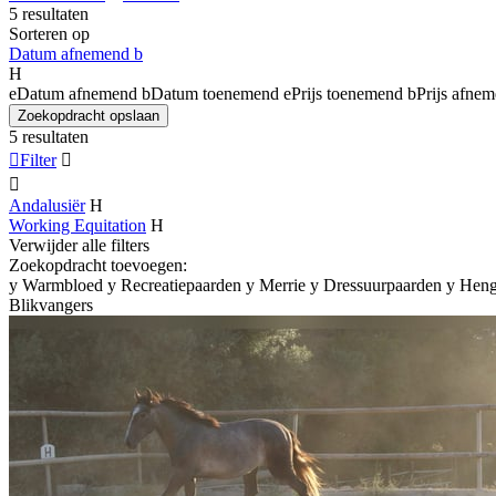
5 resultaten
Sorteren op
Datum afnemend
b
H
e
Datum afnemend
b
Datum toenemend
e
Prijs toenemend
b
Prijs afne
Zoekopdracht opslaan
5 resultaten

Filter


Andalusiër
H
Working Equitation
H
Verwijder alle filters
Zoekopdracht toevoegen:
y
Warmbloed
y
Recreatiepaarden
y
Merrie
y
Dressuurpaarden
y
Heng
Blikvangers