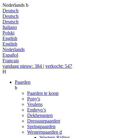
Nederlands
b
Deutsch
Deutsch
Deutsch
Italiano
Polski
English
English
Nederlands
Español
Français
vandaag nieuw: 384
|
verkocht: 547
H
Paarden
b
Paarden te koop
Pony's
Veulens
Embryo’s
Dekhengsten
Dressuurpaarden
Springpaarden
Westernpaarden
d
Western Riding