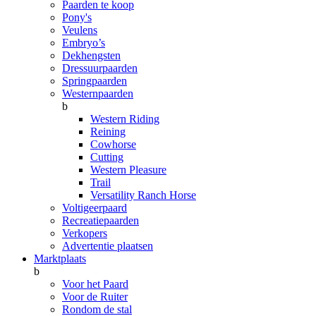
Paarden te koop
Pony's
Veulens
Embryo’s
Dekhengsten
Dressuurpaarden
Springpaarden
Westernpaarden
b
Western Riding
Reining
Cowhorse
Cutting
Western Pleasure
Trail
Versatility Ranch Horse
Voltigeerpaard
Recreatiepaarden
Verkopers
Advertentie plaatsen
Marktplaats
b
Voor het Paard
Voor de Ruiter
Rondom de stal