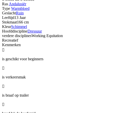
Ras
Andalusiër
Type
Warmbloed
Geslacht
Ruin
Leeftijd
13 Jaar
Stokmaat
166 cm
Kleur
Schimmel
Hoofddiscipline
Dressuur
verdere disciplines
Working Equitation
Recreatief
Kenmerken

is geschikt voor beginners

is verkeersmak

is braaf op trailer
