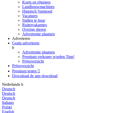
Koets en rijtuigen
Landbouwmachines
Hippisch Vastgoed
Vacatures
Stallen te huur
Ruitervakanties
Overige dieren
Advertentie plaatsen
Adverteren
Gratis adverteren
b
Advertentie plaatsen
Premium verkoper worden
Tipp!
Prijsoverzicht
Prijsoverzicht
Premium testen

Download de app
download
Nederlands
b
Deutsch
Deutsch
Deutsch
Italiano
Polski
English