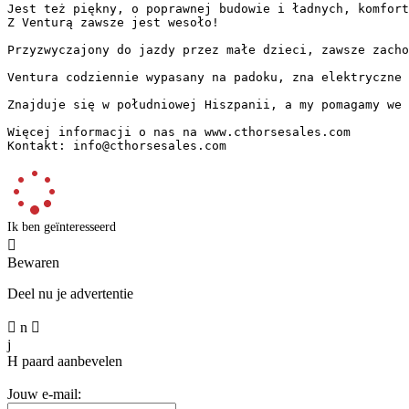
Jest też piękny, o poprawnej budowie i ładnych, komforto
Z Venturą zawsze jest wesoło!

Przyzwyczajony do jazdy przez małe dzieci, zawsze zachowu
Ventura codziennie wypasany na padoku, zna elektryczne o
Znajduje się w południowej Hiszpanii, a my pomagamy we w
Więcej informacji o nas na www.cthorsesales.com  

Kontakt: info@cthorsesales.com
Ik ben geïnteresseerd

Bewaren
Deel nu je advertentie

n

j
H
paard aanbevelen
Jouw e-mail: