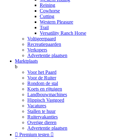
Reining
Cowhorse
Cutting
Western Pleasure
Trail
Versatility Ranch Horse
Voltigeerpaard
Recreatiepaarden
Verkopers
Advertentie plaatsen
Marktplaats
b
Voor het Paard
Voor de Ruiter
Rondom de stal
Koets en rijtuigen
Landbouwmachines
Hippisch Vastgoed
Vacatures
Stallen te huur
Ruitervakanties
Overige dieren
Advertentie plaatsen

Premium testen
