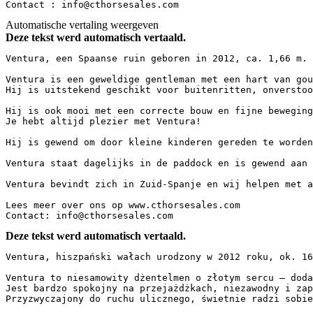
Contact : info@cthorsesales.com
Automatische vertaling weergeven
Deze tekst werd automatisch vertaald.
Ventura, een Spaanse ruin geboren in 2012, ca. 1,66 m.  
Ventura is een geweldige gentleman met een hart van goud
Hij is uitstekend geschikt voor buitenritten, onverstoo
Hij is ook mooi met een correcte bouw en fijne beweginge
Je hebt altijd plezier met Ventura!  

Hij is gewend om door kleine kinderen gereden te worden 
Ventura staat dagelijks in de paddock en is gewend aan e
Ventura bevindt zich in Zuid-Spanje en wij helpen met al
Lees meer over ons op www.cthorsesales.com  

Contact: info@cthorsesales.com
Deze tekst werd automatisch vertaald.
Ventura, hiszpański wałach urodzony w 2012 roku, ok. 166 
Ventura to niesamowity dżentelmen o złotym sercu – dodaj
Jest bardzo spokojny na przejażdżkach, niezawodny i zap
Przyzwyczajony do ruchu ulicznego, świetnie radzi sobie 