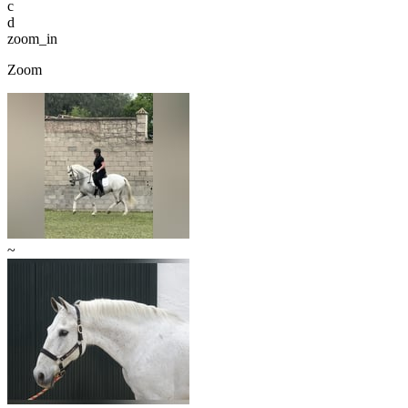
c
d
zoom_in
Zoom
~