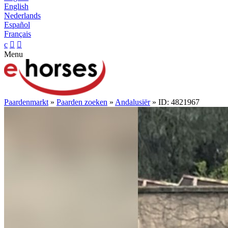
English
Nederlands
Español
Français
c


Menu
Paardenmarkt
»
Paarden zoeken
»
Andalusiër
» ID: 4821967