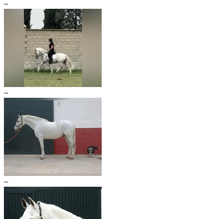
~
~
~