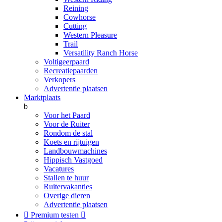
Reining
Cowhorse
Cutting
Western Pleasure
Trail
Versatility Ranch Horse
Voltigeerpaard
Recreatiepaarden
Verkopers
Advertentie plaatsen
Marktplaats
b
Voor het Paard
Voor de Ruiter
Rondom de stal
Koets en rijtuigen
Landbouwmachines
Hippisch Vastgoed
Vacatures
Stallen te huur
Ruitervakanties
Overige dieren
Advertentie plaatsen

Premium testen
