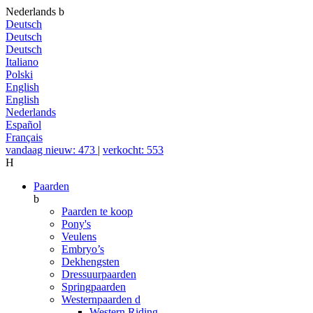
Nederlands
b
Deutsch
Deutsch
Deutsch
Italiano
Polski
English
English
Nederlands
Español
Français
vandaag nieuw: 473
|
verkocht: 553
H
Paarden
b
Paarden te koop
Pony's
Veulens
Embryo’s
Dekhengsten
Dressuurpaarden
Springpaarden
Westernpaarden
d
Western Riding