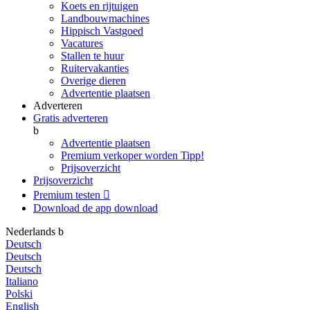
Koets en rijtuigen
Landbouwmachines
Hippisch Vastgoed
Vacatures
Stallen te huur
Ruitervakanties
Overige dieren
Advertentie plaatsen
Adverteren
Gratis adverteren
b
Advertentie plaatsen
Premium verkoper worden
Tipp!
Prijsoverzicht
Prijsoverzicht
Premium testen

Download de app
download
Nederlands
b
Deutsch
Deutsch
Deutsch
Italiano
Polski
English