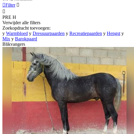

Filter


PRE
H
Verwijder alle filters
Zoekopdracht toevoegen:
y
Warmbloed
y
Dressuurpaarden
y
Recreatiepaarden
y
Hengst
y
Mix
y
Barokpaard
Blikvangers