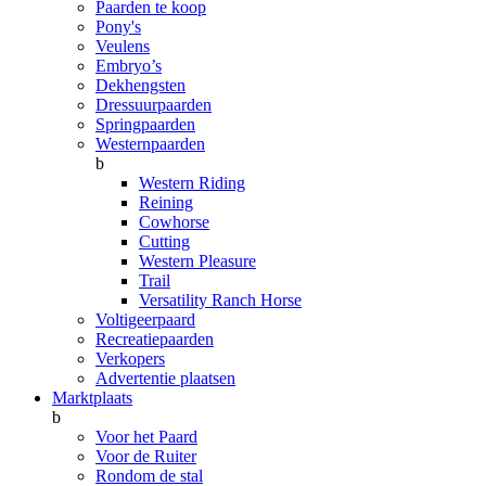
Paarden te koop
Pony's
Veulens
Embryo’s
Dekhengsten
Dressuurpaarden
Springpaarden
Westernpaarden
b
Western Riding
Reining
Cowhorse
Cutting
Western Pleasure
Trail
Versatility Ranch Horse
Voltigeerpaard
Recreatiepaarden
Verkopers
Advertentie plaatsen
Marktplaats
b
Voor het Paard
Voor de Ruiter
Rondom de stal