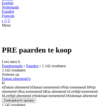
English
Nederlands
Español
Français
c


Menu
PRE paarden te koop
Lees meer
b
Paardenmarkt
»
Paarden
»
1.142 resultaten
1.142 resultaten
Sorteren op
Datum afnemend
b
H
e
Datum afnemend
b
Datum toenemend
e
Prijs toenemend
b
Prijs
afnemend
e
Ras toenemend
b
Ras afnemend
e
Leeftijd toenemend
b
Leeftijd afnemend
e
Stokmaat toenemend
b
Stokmaat afnemend
Zoekopdracht opslaan
1.142 resultaten