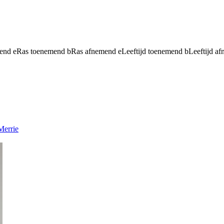
mend
e
Ras toenemend
b
Ras afnemend
e
Leeftijd toenemend
b
Leeftijd a
Merrie