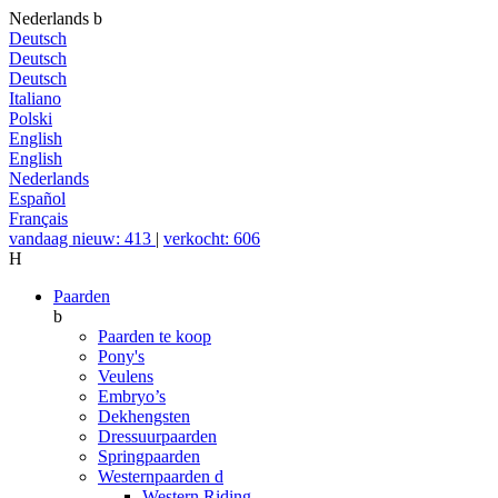
Nederlands
b
Deutsch
Deutsch
Deutsch
Italiano
Polski
English
English
Nederlands
Español
Français
vandaag nieuw: 413
|
verkocht: 606
H
Paarden
b
Paarden te koop
Pony's
Veulens
Embryo’s
Dekhengsten
Dressuurpaarden
Springpaarden
Westernpaarden
d
Western Riding