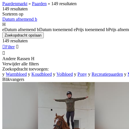
Paardenmarkt
»
Paarden
»
149 resultaten
149 resultaten
Sorteren op
Datum afnemend
b
H
e
Datum afnemend
b
Datum toenemend
e
Prijs toenemend
b
Prijs afne
Zoekopdracht opslaan
149 resultaten

Filter


Andere Rassen
H
Verwijder alle filters
Zoekopdracht toevoegen:
y
Warmbloed
y
Koudbloed
y
Volbloed
y
Pony
y
Recreatiepaarden
y
Blikvangers