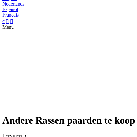
Nederlands
Español
Français
c


Menu
Andere Rassen paarden te koop
Lees meer
b