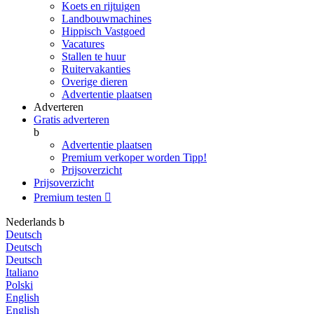
Koets en rijtuigen
Landbouwmachines
Hippisch Vastgoed
Vacatures
Stallen te huur
Ruitervakanties
Overige dieren
Advertentie plaatsen
Adverteren
Gratis adverteren
b
Advertentie plaatsen
Premium verkoper worden
Tipp!
Prijsoverzicht
Prijsoverzicht
Premium testen

Nederlands
b
Deutsch
Deutsch
Deutsch
Italiano
Polski
English
English