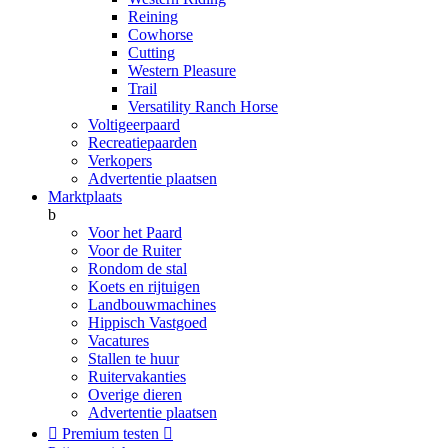
Reining
Cowhorse
Cutting
Western Pleasure
Trail
Versatility Ranch Horse
Voltigeerpaard
Recreatiepaarden
Verkopers
Advertentie plaatsen
Marktplaats
b
Voor het Paard
Voor de Ruiter
Rondom de stal
Koets en rijtuigen
Landbouwmachines
Hippisch Vastgoed
Vacatures
Stallen te huur
Ruitervakanties
Overige dieren
Advertentie plaatsen

Premium testen
