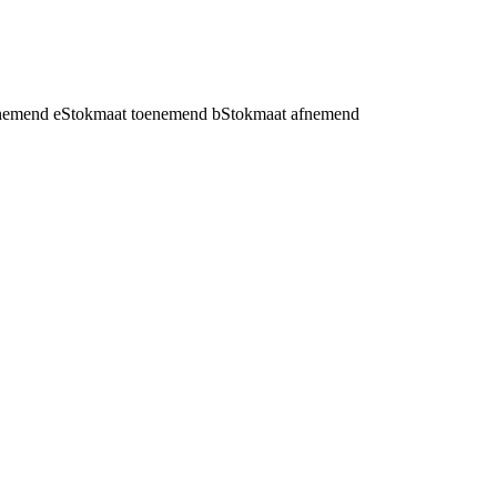
fnemend
e
Stokmaat toenemend
b
Stokmaat afnemend