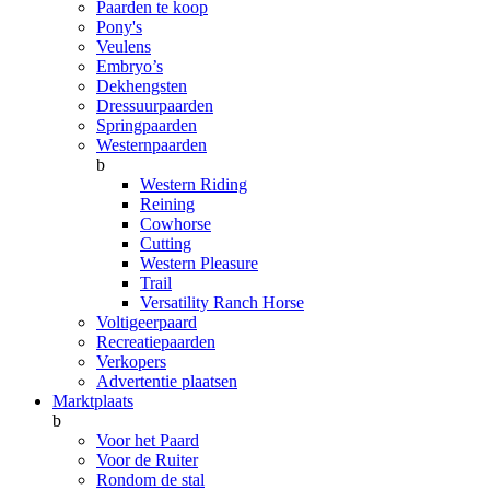
Paarden te koop
Pony's
Veulens
Embryo’s
Dekhengsten
Dressuurpaarden
Springpaarden
Westernpaarden
b
Western Riding
Reining
Cowhorse
Cutting
Western Pleasure
Trail
Versatility Ranch Horse
Voltigeerpaard
Recreatiepaarden
Verkopers
Advertentie plaatsen
Marktplaats
b
Voor het Paard
Voor de Ruiter
Rondom de stal