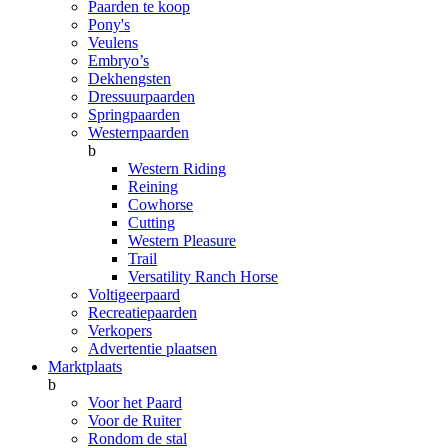
Paarden te koop
Pony's
Veulens
Embryo’s
Dekhengsten
Dressuurpaarden
Springpaarden
Westernpaarden
b
Western Riding
Reining
Cowhorse
Cutting
Western Pleasure
Trail
Versatility Ranch Horse
Voltigeerpaard
Recreatiepaarden
Verkopers
Advertentie plaatsen
Marktplaats
b
Voor het Paard
Voor de Ruiter
Rondom de stal