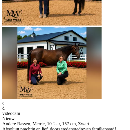
c
d
videocam
Nieuw
Andere Rassen, Merrie, 10 Jaar, 157 cm, Zwart
Absoluut prachtig en lief, doorgereden/gedreven familiepaard!