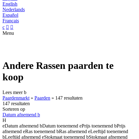
English
Nederlands
Español
Français
c


Menu
Andere Rassen paarden te
koop
Lees meer
b
Paardenmarkt
»
Paarden
»
147 resultaten
147 resultaten
Sorteren op
Datum afnemend
b
H
e
Datum afnemend
b
Datum toenemend
e
Prijs toenemend
b
Prijs
afnemend
e
Ras toenemend
b
Ras afnemend
e
Leeftijd toenemend
b
Leeftijd afnemend
e
Stokmaat toenemend
b
Stokmaat afnemend