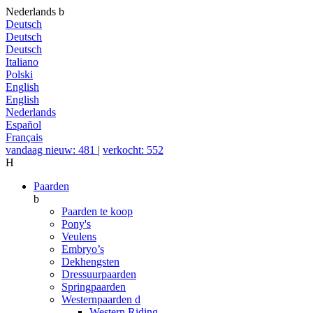
Nederlands
b
Deutsch
Deutsch
Deutsch
Italiano
Polski
English
English
Nederlands
Español
Français
vandaag nieuw: 481
|
verkocht: 552
H
Paarden
b
Paarden te koop
Pony's
Veulens
Embryo’s
Dekhengsten
Dressuurpaarden
Springpaarden
Westernpaarden
d
Western Riding