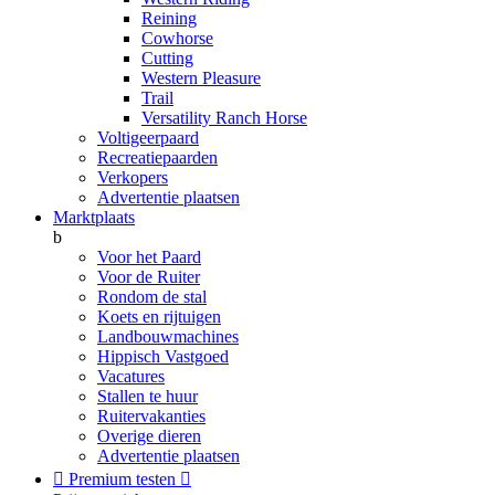
Reining
Cowhorse
Cutting
Western Pleasure
Trail
Versatility Ranch Horse
Voltigeerpaard
Recreatiepaarden
Verkopers
Advertentie plaatsen
Marktplaats
b
Voor het Paard
Voor de Ruiter
Rondom de stal
Koets en rijtuigen
Landbouwmachines
Hippisch Vastgoed
Vacatures
Stallen te huur
Ruitervakanties
Overige dieren
Advertentie plaatsen

Premium testen
