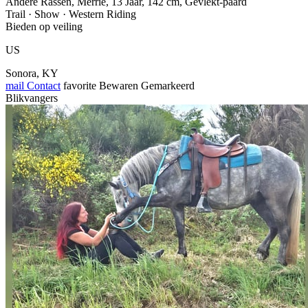
Andere Rassen, Merrie, 13 Jaar, 142 cm, Gevlekt-paard
Trail · Show · Western Riding
Bieden op veiling
US
Sonora, KY
mail
Contact
favorite
Bewaren
Gemarkeerd
Blikvangers