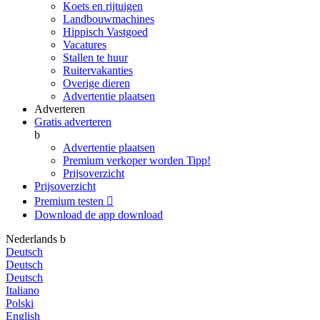
Koets en rijtuigen
Landbouwmachines
Hippisch Vastgoed
Vacatures
Stallen te huur
Ruitervakanties
Overige dieren
Advertentie plaatsen
Adverteren
Gratis adverteren
b
Advertentie plaatsen
Premium verkoper worden
Tipp!
Prijsoverzicht
Prijsoverzicht
Premium testen

Download de app
download
Nederlands
b
Deutsch
Deutsch
Deutsch
Italiano
Polski
English