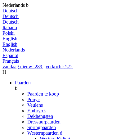
Nederlands
b
Deutsch
Deutsch
Deutsch
Italiano
Polski
English
English
Nederlands
Español
Français
vandaag nieuw: 289
|
verkocht: 572
H
Paarden
b
Paarden te koop
Pony's
Veulens
Embryo’s
Dekhengsten
Dressuurpaarden
Springpaarden
Westernpaarden
d
Western Riding