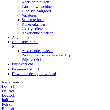
Koets en rijtuigen
Landbouwmachines
Hippisch Vastgoed
Vacatures
Stallen te huur
Ruitervakanties
Overige dieren
Advertentie plaatsen
Adverteren
Gratis adverteren
b
Advertentie plaatsen
Premium verkoper worden
Tipp!
Prijsoverzicht
Prijsoverzicht
Premium testen

Download de app
download
Nederlands
b
Deutsch
Deutsch
Deutsch
Italiano
Polski
English