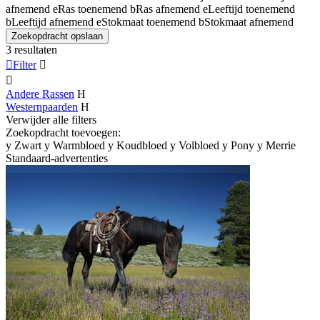
afnemend
e
Ras toenemend
b
Ras afnemend
e
Leeftijd toenemend
b
Leeftijd afnemend
e
Stokmaat toenemend
b
Stokmaat afnemend
Zoekopdracht opslaan
3 resultaten

Filter


Andere Rassen
H
Westernpaarden
H
Verwijder alle filters
Zoekopdracht toevoegen:
y
Zwart
y
Warmbloed
y
Koudbloed
y
Volbloed
y
Pony
y
Merrie
Standaard-advertenties