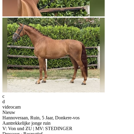
c
d
videocam
Nieuw
Hannoveraan, Ruin, 5 Jaar, Donkere-vos
Aantrekkelijke jonge ruin
V: Von und ZU | MV: STEDINGER
Dressuur · Recreatief