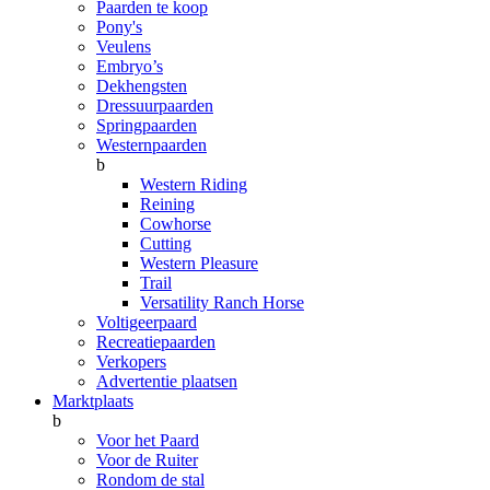
Paarden te koop
Pony's
Veulens
Embryo’s
Dekhengsten
Dressuurpaarden
Springpaarden
Westernpaarden
b
Western Riding
Reining
Cowhorse
Cutting
Western Pleasure
Trail
Versatility Ranch Horse
Voltigeerpaard
Recreatiepaarden
Verkopers
Advertentie plaatsen
Marktplaats
b
Voor het Paard
Voor de Ruiter
Rondom de stal