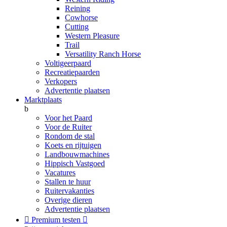
Reining
Cowhorse
Cutting
Western Pleasure
Trail
Versatility Ranch Horse
Voltigeerpaard
Recreatiepaarden
Verkopers
Advertentie plaatsen
Marktplaats
b
Voor het Paard
Voor de Ruiter
Rondom de stal
Koets en rijtuigen
Landbouwmachines
Hippisch Vastgoed
Vacatures
Stallen te huur
Ruitervakanties
Overige dieren
Advertentie plaatsen

Premium testen
