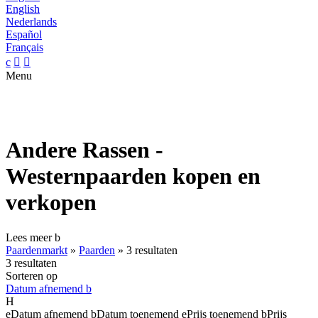
English
Nederlands
Español
Français
c


Menu
Andere Rassen -
Westernpaarden kopen en
verkopen
Lees meer
b
Paardenmarkt
»
Paarden
»
3 resultaten
3 resultaten
Sorteren op
Datum afnemend
b
H
e
Datum afnemend
b
Datum toenemend
e
Prijs toenemend
b
Prijs