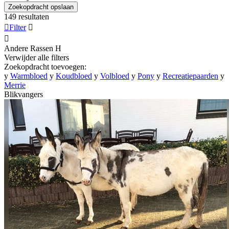
Zoekopdracht opslaan
149 resultaten

Filter


Andere Rassen
H
Verwijder alle filters
Zoekopdracht toevoegen:
y
Warmbloed
y
Koudbloed
y
Volbloed
y
Pony
y
Recreatiepaarden
y
Merrie
Blikvangers