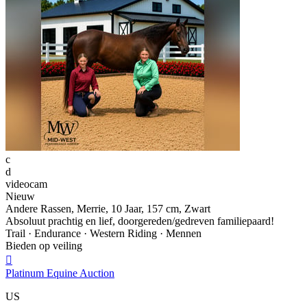
c
d
videocam
Nieuw
Andere Rassen, Merrie, 10 Jaar, 157 cm, Zwart
Absoluut prachtig en lief, doorgereden/gedreven familiepaard!
Trail · Endurance · Western Riding · Mennen
Bieden op veiling

Platinum Equine Auction
US