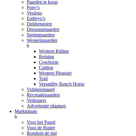
Paarden te koop
Pony's
Veulens
Embryo’s
Dekhengsten
Dressuurpaarden
Springpaarden
Westernpaarden
b
Western Riding
Reining
Cowhorse
Cutting
Western Pleasure
Trail
Versatility Ranch Horse
Voltigeerpaard
Recreatiepaarden
Verkopers
Advertentie plaatsen
Marktplaats
b
Voor het Paard
Voor de Ruiter
Rondom de stal