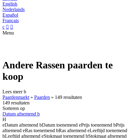
English
Nederlands
Español
Français
c


Menu
Andere Rassen paarden te
koop
Lees meer
b
Paardenmarkt
»
Paarden
»
149 resultaten
149 resultaten
Sorteren op
Datum afnemend
b
H
e
Datum afnemend
b
Datum toenemend
e
Prijs toenemend
b
Prijs
afnemend
e
Ras toenemend
b
Ras afnemend
e
Leeftijd toenemend
b
Leeftijd afnemend
e
Stokmaat toenemend
b
Stokmaat afnemend