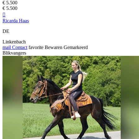
€ 5.500
€ 5.500

Ricarda Haas
DE
Linkenbach
mail
Contact
favorite
Bewaren
Gemarkeerd
Blikvangers