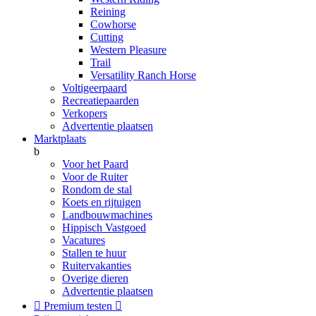
Reining
Cowhorse
Cutting
Western Pleasure
Trail
Versatility Ranch Horse
Voltigeerpaard
Recreatiepaarden
Verkopers
Advertentie plaatsen
Marktplaats
b
Voor het Paard
Voor de Ruiter
Rondom de stal
Koets en rijtuigen
Landbouwmachines
Hippisch Vastgoed
Vacatures
Stallen te huur
Ruitervakanties
Overige dieren
Advertentie plaatsen

Premium testen
