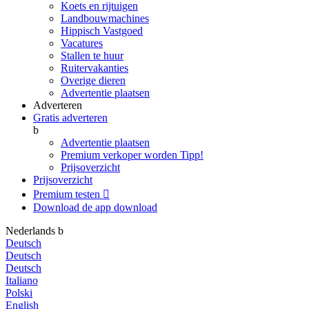
Koets en rijtuigen
Landbouwmachines
Hippisch Vastgoed
Vacatures
Stallen te huur
Ruitervakanties
Overige dieren
Advertentie plaatsen
Adverteren
Gratis adverteren
b
Advertentie plaatsen
Premium verkoper worden
Tipp!
Prijsoverzicht
Prijsoverzicht
Premium testen

Download de app
download
Nederlands
b
Deutsch
Deutsch
Deutsch
Italiano
Polski
English