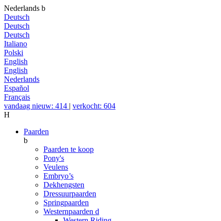
Nederlands
b
Deutsch
Deutsch
Deutsch
Italiano
Polski
English
English
Nederlands
Español
Français
vandaag nieuw: 414
|
verkocht: 604
H
Paarden
b
Paarden te koop
Pony's
Veulens
Embryo’s
Dekhengsten
Dressuurpaarden
Springpaarden
Westernpaarden
d
Western Riding