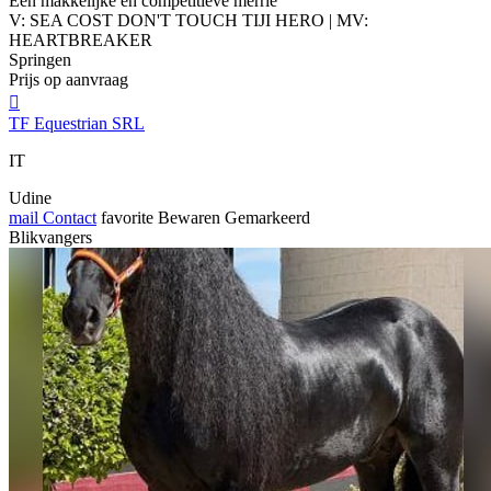
Een makkelijke en competitieve merrie
V: SEA COST DON'T TOUCH TIJI HERO | MV:
HEARTBREAKER
Springen
Prijs op aanvraag

TF Equestrian SRL
IT
Udine
mail
Contact
favorite
Bewaren
Gemarkeerd
Blikvangers