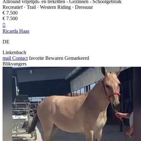
Allround vrijetijds- en trekritten - Gezinnen - Schoolgebruik
Recreatief · Trail · Western Riding · Dressuur
€ 7.500
€ 7.500

Ricarda Haas
DE
Linkenbach
mail
Contact
favorite
Bewaren
Gemarkeerd
Blikvangers