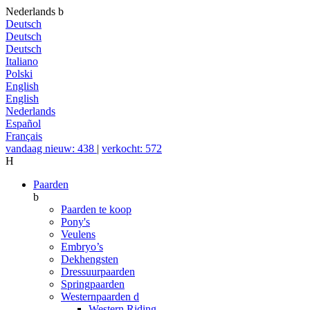
Nederlands
b
Deutsch
Deutsch
Deutsch
Italiano
Polski
English
English
Nederlands
Español
Français
vandaag nieuw: 438
|
verkocht: 572
H
Paarden
b
Paarden te koop
Pony's
Veulens
Embryo’s
Dekhengsten
Dressuurpaarden
Springpaarden
Westernpaarden
d
Western Riding