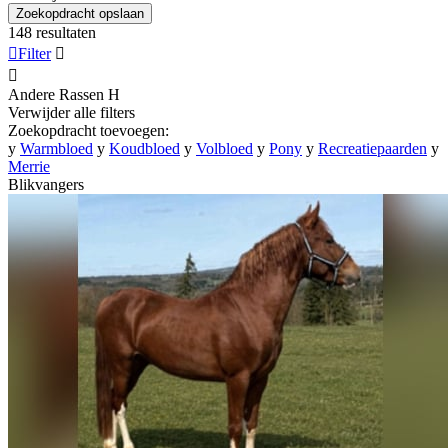
Zoekopdracht opslaan
148 resultaten

Filter


Andere Rassen
H
Verwijder alle filters
Zoekopdracht toevoegen:
y
Warmbloed
y
Koudbloed
y
Volbloed
y
Pony
y
Recreatiepaarden
y
Merrie
Blikvangers