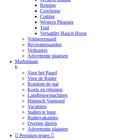
Reining
Cowhorse
Cutting
Western Pleasure
Trail
Versatility Ranch Horse
Voltigeerpaard
Recreatiepaarden
Verkopers
Advertentie plaatsen
Marktplaats
b
Voor het Paard
Voor de Ruiter
Rondom de stal
Koets en rijtuigen
Landbouwmachines
Hippisch Vastgoed
Vacatures
Stallen te huur
Ruitervakanties
Overige dieren
Advertentie plaatsen

Premium testen
