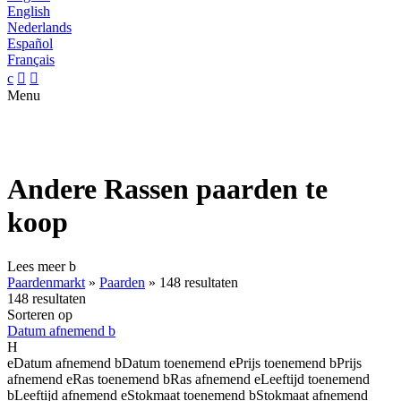
English
Nederlands
Español
Français
c


Menu
Andere Rassen paarden te
koop
Lees meer
b
Paardenmarkt
»
Paarden
»
148 resultaten
148 resultaten
Sorteren op
Datum afnemend
b
H
e
Datum afnemend
b
Datum toenemend
e
Prijs toenemend
b
Prijs
afnemend
e
Ras toenemend
b
Ras afnemend
e
Leeftijd toenemend
b
Leeftijd afnemend
e
Stokmaat toenemend
b
Stokmaat afnemend