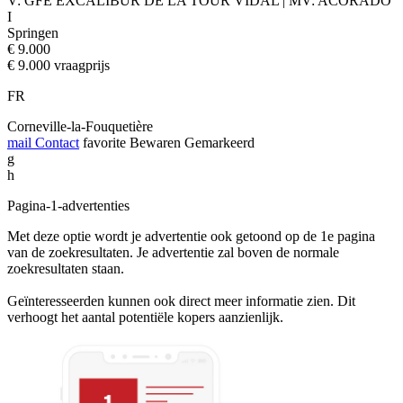
V: GFE EXCALIBUR DE LA TOUR VIDAL | MV: ACORADO
I
Springen
€ 9.000
€ 9.000 vraagprijs
FR
Corneville-la-Fouquetière
mail
Contact
favorite
Bewaren
Gemarkeerd
g
h
Pagina-1-advertenties
Met deze optie wordt je advertentie ook getoond op de 1e pagina
van de zoekresultaten. Je advertentie zal boven de normale
zoekresultaten staan.
Geïnteresseerden kunnen ook direct meer informatie zien. Dit
verhoogt het aantal potentiële kopers aanzienlijk.