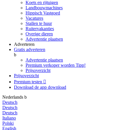
Koets en rijtuigen
Landbouwmachines
Hippisch Vastgoed
Vacatures
Stallen te huur
Ruitervakanties
Overige dieren
Advertentie plaatsen
Adverteren
Gratis adverteren
b
Advertentie plaatsen
Premium verkoper worden
Tipp!
Prijsoverzicht
Prijsoverzicht
Premium testen

Download de app
download
Nederlands
b
Deutsch
Deutsch
Deutsch
Italiano
Polski
English