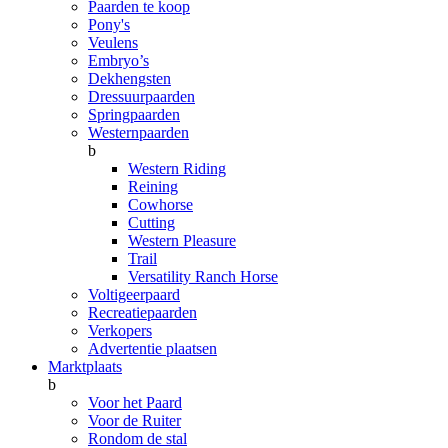
Paarden te koop
Pony's
Veulens
Embryo’s
Dekhengsten
Dressuurpaarden
Springpaarden
Westernpaarden
b
Western Riding
Reining
Cowhorse
Cutting
Western Pleasure
Trail
Versatility Ranch Horse
Voltigeerpaard
Recreatiepaarden
Verkopers
Advertentie plaatsen
Marktplaats
b
Voor het Paard
Voor de Ruiter
Rondom de stal