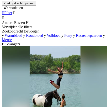
Zoekopdracht opslaan
149 resultaten

Filter


Andere Rassen
H
Verwijder alle filters
Zoekopdracht toevoegen:
y
Warmbloed
y
Koudbloed
y
Volbloed
y
Pony
y
Recreatiepaarden
y
Merrie
Blikvangers