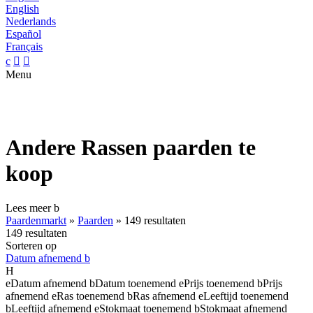
English
Nederlands
Español
Français
c


Menu
Andere Rassen paarden te
koop
Lees meer
b
Paardenmarkt
»
Paarden
»
149 resultaten
149 resultaten
Sorteren op
Datum afnemend
b
H
e
Datum afnemend
b
Datum toenemend
e
Prijs toenemend
b
Prijs
afnemend
e
Ras toenemend
b
Ras afnemend
e
Leeftijd toenemend
b
Leeftijd afnemend
e
Stokmaat toenemend
b
Stokmaat afnemend