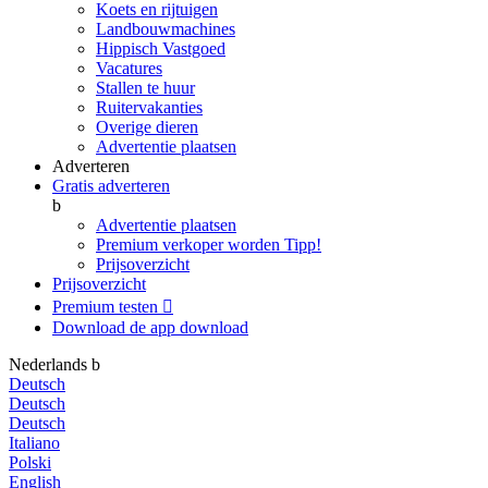
Koets en rijtuigen
Landbouwmachines
Hippisch Vastgoed
Vacatures
Stallen te huur
Ruitervakanties
Overige dieren
Advertentie plaatsen
Adverteren
Gratis adverteren
b
Advertentie plaatsen
Premium verkoper worden
Tipp!
Prijsoverzicht
Prijsoverzicht
Premium testen

Download de app
download
Nederlands
b
Deutsch
Deutsch
Deutsch
Italiano
Polski
English