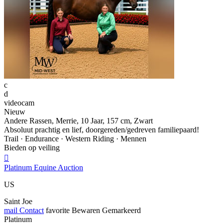
c
d
videocam
Nieuw
Andere Rassen, Merrie, 10 Jaar, 157 cm, Zwart
Absoluut prachtig en lief, doorgereden/gedreven familiepaard!
Trail · Endurance · Western Riding · Mennen
Bieden op veiling

Platinum Equine Auction
US
Saint Joe
mail
Contact
favorite
Bewaren
Gemarkeerd
Platinum