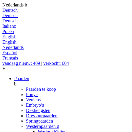
Nederlands
b
Deutsch
Deutsch
Deutsch
Italiano
Polski
English
English
Nederlands
Español
Français
vandaag nieuw: 409
|
verkocht: 604
H
Paarden
b
Paarden te koop
Pony's
Veulens
Embryo’s
Dekhengsten
Dressuurpaarden
Springpaarden
Westernpaarden
d
Western Riding