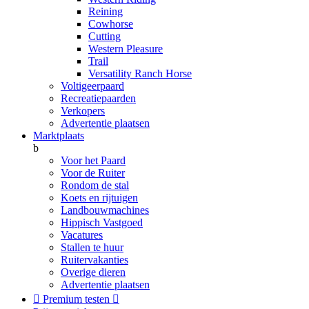
Reining
Cowhorse
Cutting
Western Pleasure
Trail
Versatility Ranch Horse
Voltigeerpaard
Recreatiepaarden
Verkopers
Advertentie plaatsen
Marktplaats
b
Voor het Paard
Voor de Ruiter
Rondom de stal
Koets en rijtuigen
Landbouwmachines
Hippisch Vastgoed
Vacatures
Stallen te huur
Ruitervakanties
Overige dieren
Advertentie plaatsen

Premium testen
