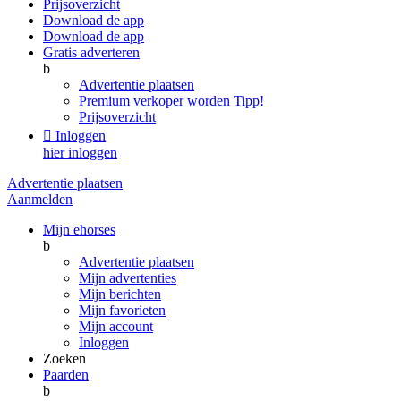
Prijsoverzicht
Download de app
Download de app
Gratis adverteren
b
Advertentie plaatsen
Premium verkoper worden
Tipp!
Prijsoverzicht

Inloggen
hier inloggen
Advertentie plaatsen
Aanmelden
Mijn ehorses
b
Advertentie plaatsen
Mijn advertenties
Mijn berichten
Mijn favorieten
Mijn account
Inloggen
Zoeken
Paarden
b