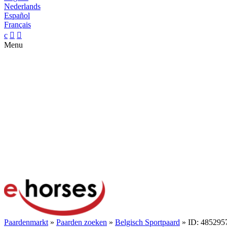
Nederlands
Español
Français
c


Menu
Paardenmarkt
»
Paarden zoeken
»
Belgisch Sportpaard
» ID: 485295