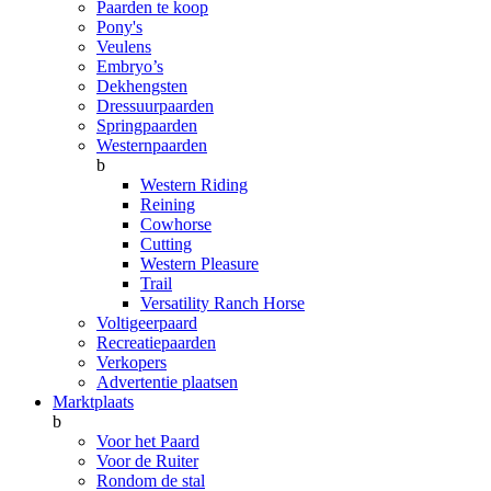
Paarden te koop
Pony's
Veulens
Embryo’s
Dekhengsten
Dressuurpaarden
Springpaarden
Westernpaarden
b
Western Riding
Reining
Cowhorse
Cutting
Western Pleasure
Trail
Versatility Ranch Horse
Voltigeerpaard
Recreatiepaarden
Verkopers
Advertentie plaatsen
Marktplaats
b
Voor het Paard
Voor de Ruiter
Rondom de stal