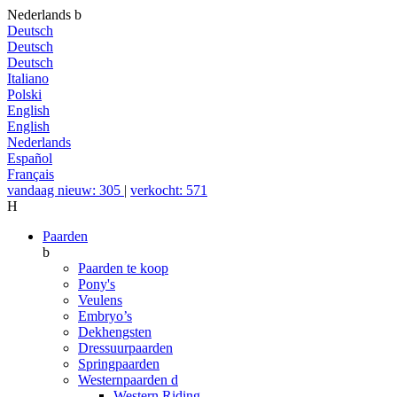
Nederlands
b
Deutsch
Deutsch
Deutsch
Italiano
Polski
English
English
Nederlands
Español
Français
vandaag nieuw: 305
|
verkocht: 571
H
Paarden
b
Paarden te koop
Pony's
Veulens
Embryo’s
Dekhengsten
Dressuurpaarden
Springpaarden
Westernpaarden
d
Western Riding