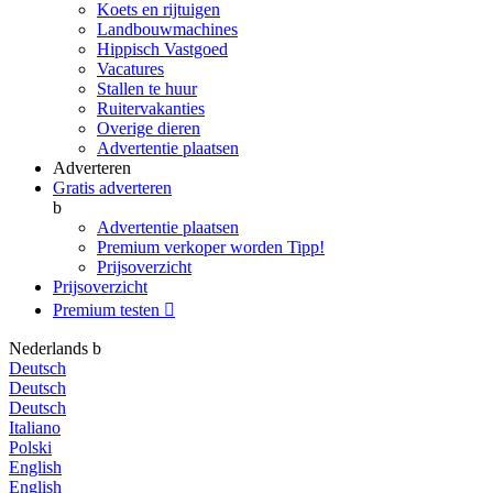
Koets en rijtuigen
Landbouwmachines
Hippisch Vastgoed
Vacatures
Stallen te huur
Ruitervakanties
Overige dieren
Advertentie plaatsen
Adverteren
Gratis adverteren
b
Advertentie plaatsen
Premium verkoper worden
Tipp!
Prijsoverzicht
Prijsoverzicht
Premium testen

Nederlands
b
Deutsch
Deutsch
Deutsch
Italiano
Polski
English
English