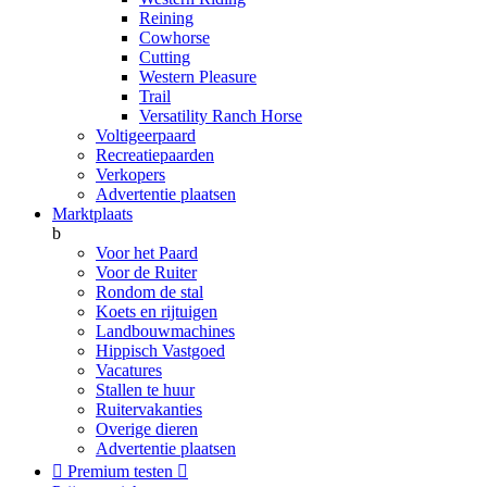
Reining
Cowhorse
Cutting
Western Pleasure
Trail
Versatility Ranch Horse
Voltigeerpaard
Recreatiepaarden
Verkopers
Advertentie plaatsen
Marktplaats
b
Voor het Paard
Voor de Ruiter
Rondom de stal
Koets en rijtuigen
Landbouwmachines
Hippisch Vastgoed
Vacatures
Stallen te huur
Ruitervakanties
Overige dieren
Advertentie plaatsen

Premium testen
