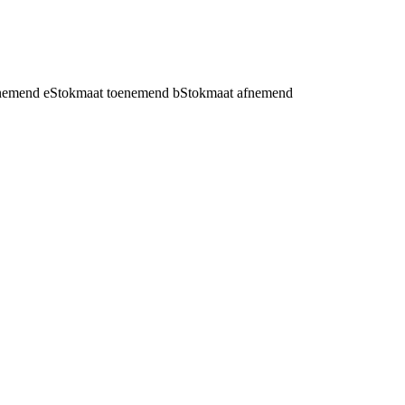
fnemend
e
Stokmaat toenemend
b
Stokmaat afnemend