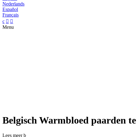
Nederlands
Español
Français
c


Menu
Belgisch Warmbloed paarden te
Lees meer
b