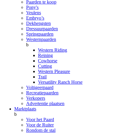
Paarden te koop
Pony's
Veulens
Embryo’s
Dekhengsten
Dressuurpaarden
Springpaarden
Westernpaarden
b
Western Riding
Reining
Cowhorse
Cutting
Western Pleasure
Trail
Versatility Ranch Horse
Voltigeerpaard
Recreatiepaarden
Verkopers
Advertentie plaatsen
Marktplaats
b
Voor het Paard
Voor de Ruiter
Rondom de stal