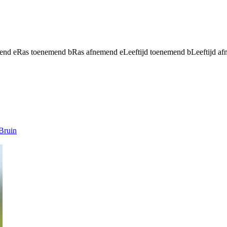
mend
e
Ras toenemend
b
Ras afnemend
e
Leeftijd toenemend
b
Leeftijd a
Bruin