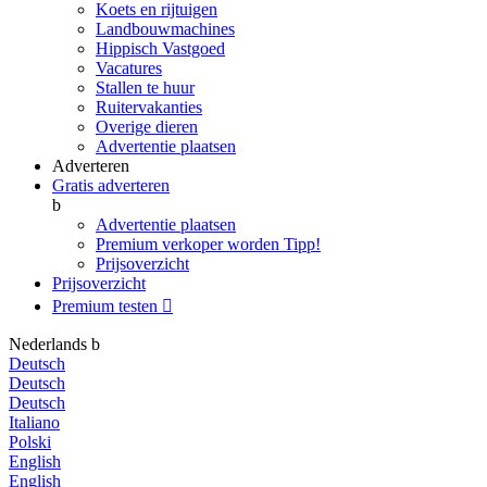
Koets en rijtuigen
Landbouwmachines
Hippisch Vastgoed
Vacatures
Stallen te huur
Ruitervakanties
Overige dieren
Advertentie plaatsen
Adverteren
Gratis adverteren
b
Advertentie plaatsen
Premium verkoper worden
Tipp!
Prijsoverzicht
Prijsoverzicht
Premium testen

Nederlands
b
Deutsch
Deutsch
Deutsch
Italiano
Polski
English
English