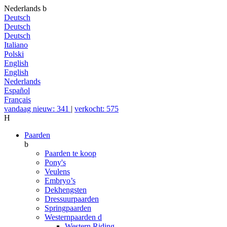
Nederlands
b
Deutsch
Deutsch
Deutsch
Italiano
Polski
English
English
Nederlands
Español
Français
vandaag nieuw: 341
|
verkocht: 575
H
Paarden
b
Paarden te koop
Pony's
Veulens
Embryo’s
Dekhengsten
Dressuurpaarden
Springpaarden
Westernpaarden
d
Western Riding