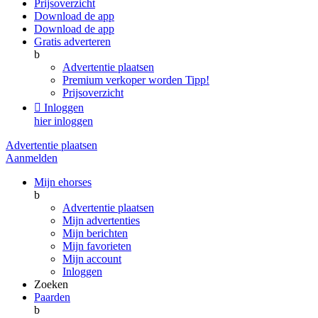
Prijsoverzicht
Download de app
Download de app
Gratis adverteren
b
Advertentie plaatsen
Premium verkoper worden
Tipp!
Prijsoverzicht

Inloggen
hier inloggen
Advertentie plaatsen
Aanmelden
Mijn ehorses
b
Advertentie plaatsen
Mijn advertenties
Mijn berichten
Mijn favorieten
Mijn account
Inloggen
Zoeken
Paarden
b