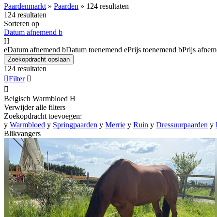
Paardenmarkt
»
Paarden
»
124 resultaten
124 resultaten
Sorteren op
Datum afnemend
b
H
e
Datum afnemend
b
Datum toenemend
e
Prijs toenemend
b
Prijs afne
Zoekopdracht opslaan
124 resultaten

Filter


Belgisch Warmbloed
H
Verwijder alle filters
Zoekopdracht toevoegen:
y
Warmbloed
y
Springpaarden
y
Merrie
y
Ruin
y
Dressuurpaarden
y
Blikvangers