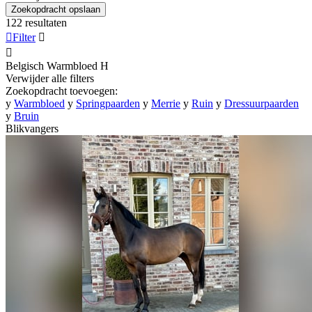
Zoekopdracht opslaan
122 resultaten

Filter


Belgisch Warmbloed
H
Verwijder alle filters
Zoekopdracht toevoegen:
y
Warmbloed
y
Springpaarden
y
Merrie
y
Ruin
y
Dressuurpaarden
y
Bruin
Blikvangers