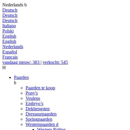
Nederlands
b
Deutsch
Deutsch
Deutsch
Italiano
Polski
English
English
Nederlands
Español
Français
vandaag nieuw: 383
|
verkocht: 545
H
Paarden
b
Paarden te koop
Pony's
Veulens
Embryo’s
Dekhengsten
Dressuurpaarden
Springpaarden
Westernpaarden
d
Western Riding