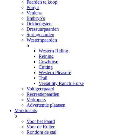
Paarden te koop
Pony's
Veulens
Embryo’s
Dekhengsten
Dressuurpaarden
Springpaarden
Westernpaarden
b
Western Riding
Reining
Cowhorse
Cutting
Western Pleasure
Trail
Versatility Ranch Horse
Voltigeerpaard
Recreatiepaarden
Verkopers
Advertentie plaatsen
Marktplaats
b
Voor het Paard
Voor de Ruiter
Rondom de stal