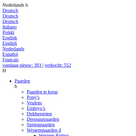
Nederlands
b
Deutsch
Deutsch
Deutsch
Italiano
Polski
English
English
Nederlands
Español
Français
vandaag nieuw: 393
|
verkocht: 552
H
Paarden
b
Paarden te koop
Pony's
Veulens
Embryo’s
Dekhengsten
Dressuurpaarden
Springpaarden
Westernpaarden
d
Western Riding