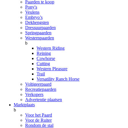
Paarden te koop
Pony's
Veulens
Embryo’s
Dekhengsten
Dressuurpaarden
Springpaarden
Westernpaarden
b
Western Riding
Reining
Cowhorse
Cutting
Western Pleasure
Trail
Versatility Ranch Horse
Voltigeerpaard
Recreatiepaarden
Verkopers
Advertentie plaatsen
Marktplaats
b
Voor het Paard
Voor de Ruiter
Rondom de stal