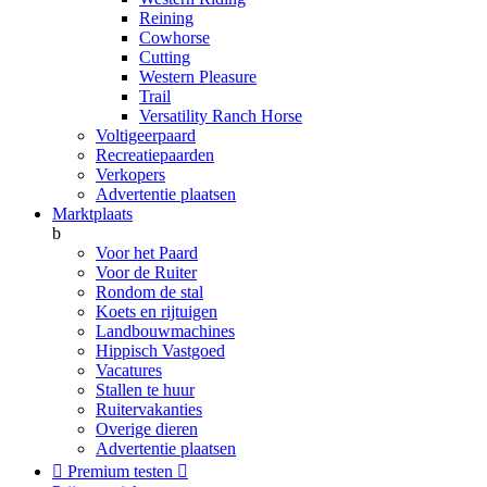
Reining
Cowhorse
Cutting
Western Pleasure
Trail
Versatility Ranch Horse
Voltigeerpaard
Recreatiepaarden
Verkopers
Advertentie plaatsen
Marktplaats
b
Voor het Paard
Voor de Ruiter
Rondom de stal
Koets en rijtuigen
Landbouwmachines
Hippisch Vastgoed
Vacatures
Stallen te huur
Ruitervakanties
Overige dieren
Advertentie plaatsen

Premium testen
