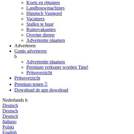
Koets en rijtuigen
Landbouwmachines
Hippisch Vastgoed
Vacatures
Stallen te huur
Ruitervakanties
Overige dieren
Advertentie plaatsen
Adverteren
Gratis adverteren
b
Advertentie plaatsen
Premium verkoper worden
Tipp!
Prijsoverzicht
Prijsoverzicht
Premium testen

Download de app
download
Nederlands
b
Deutsch
Deutsch
Deutsch
Italiano
Polski
English