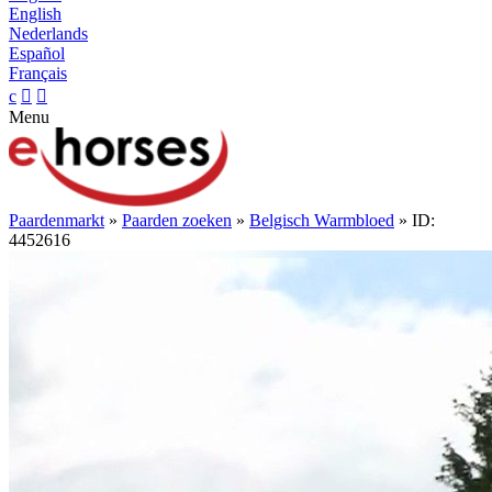
English
Nederlands
Español
Français
c


Menu
Paardenmarkt
»
Paarden zoeken
»
Belgisch Warmbloed
» ID:
4452616