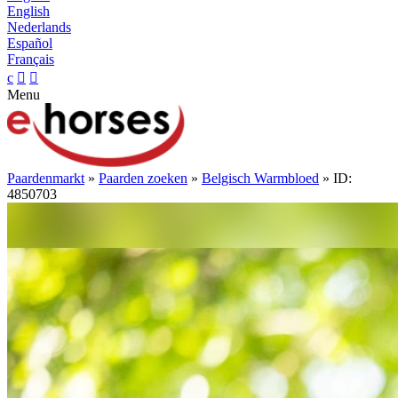
English
Nederlands
Español
Français
c


Menu
Paardenmarkt
»
Paarden zoeken
»
Belgisch Warmbloed
» ID:
4850703