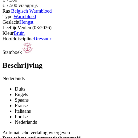
€ 7.500 vraagprijs
Ras
Belgisch Warmbloed
Type
Warmbloed
Geslacht
Hengst
Leeftijd
Veulen (03/2026)
Kleur
Bruin
Hoofddiscipline
Dressuur
Stamboek
Beschrijving
Nederlands
Duits
Engels
Spaans
Franse
Italiaans
Poolse
Nederlands
Automatische vertaling weergeven