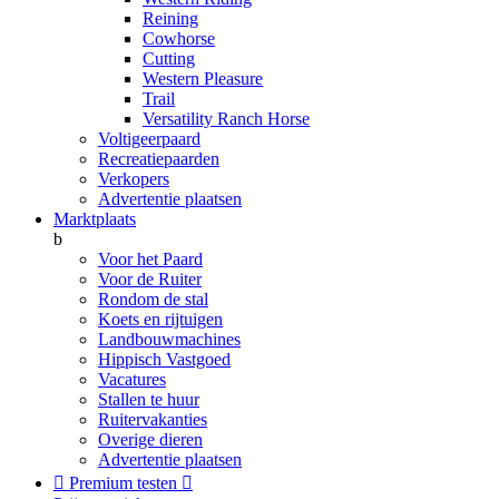
Reining
Cowhorse
Cutting
Western Pleasure
Trail
Versatility Ranch Horse
Voltigeerpaard
Recreatiepaarden
Verkopers
Advertentie plaatsen
Marktplaats
b
Voor het Paard
Voor de Ruiter
Rondom de stal
Koets en rijtuigen
Landbouwmachines
Hippisch Vastgoed
Vacatures
Stallen te huur
Ruitervakanties
Overige dieren
Advertentie plaatsen

Premium testen
