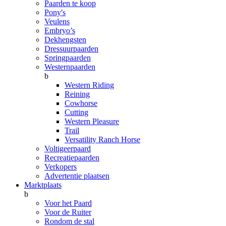
Paarden te koop
Pony's
Veulens
Embryo’s
Dekhengsten
Dressuurpaarden
Springpaarden
Westernpaarden
b
Western Riding
Reining
Cowhorse
Cutting
Western Pleasure
Trail
Versatility Ranch Horse
Voltigeerpaard
Recreatiepaarden
Verkopers
Advertentie plaatsen
Marktplaats
b
Voor het Paard
Voor de Ruiter
Rondom de stal