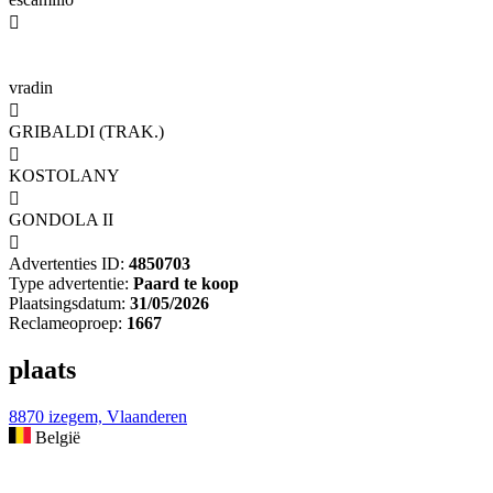

vradin

GRIBALDI (TRAK.)

KOSTOLANY

GONDOLA II

Advertenties ID:
4850703
Type advertentie:
Paard te koop
Plaatsingsdatum:
31/05/2026
Reclameoproep:
1667
plaats
8870 izegem, Vlaanderen
België