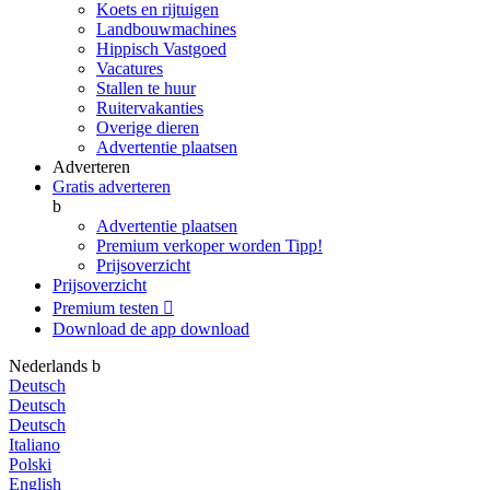
Koets en rijtuigen
Landbouwmachines
Hippisch Vastgoed
Vacatures
Stallen te huur
Ruitervakanties
Overige dieren
Advertentie plaatsen
Adverteren
Gratis adverteren
b
Advertentie plaatsen
Premium verkoper worden
Tipp!
Prijsoverzicht
Prijsoverzicht
Premium testen

Download de app
download
Nederlands
b
Deutsch
Deutsch
Deutsch
Italiano
Polski
English