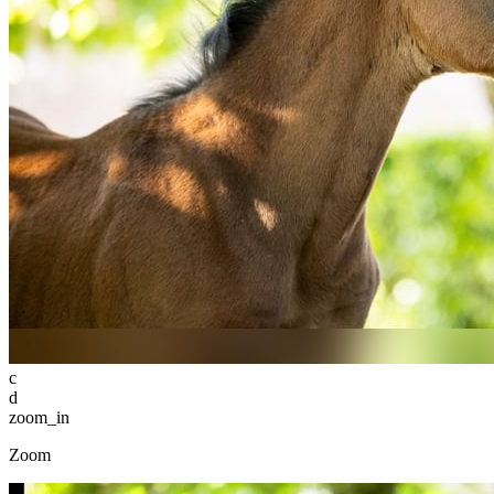
c
d
zoom_in
Zoom