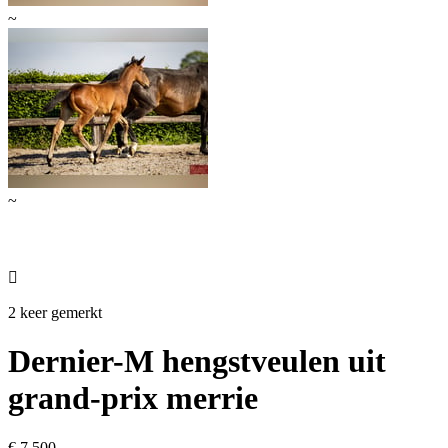
~
~

2 keer gemerkt
Dernier-M hengstveulen uit
grand-prix merrie
€ 7.500