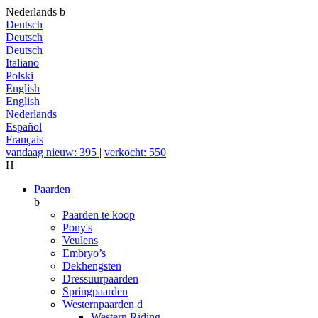
Nederlands
b
Deutsch
Deutsch
Deutsch
Italiano
Polski
English
English
Nederlands
Español
Français
vandaag nieuw: 395
|
verkocht: 550
H
Paarden
b
Paarden te koop
Pony's
Veulens
Embryo’s
Dekhengsten
Dressuurpaarden
Springpaarden
Westernpaarden
d
Western Riding