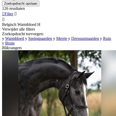
Zoekopdracht opslaan
126 resultaten

Filter


Belgisch Warmbloed
H
Verwijder alle filters
Zoekopdracht toevoegen:
y
Warmbloed
y
Springpaarden
y
Merrie
y
Dressuurpaarden
y
Ruin
y
Bruin
Blikvangers