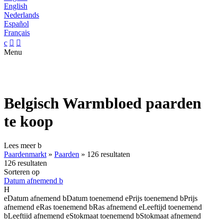
English
Nederlands
Español
Français
c


Menu
Belgisch Warmbloed paarden
te koop
Lees meer
b
Paardenmarkt
»
Paarden
»
126 resultaten
126 resultaten
Sorteren op
Datum afnemend
b
H
e
Datum afnemend
b
Datum toenemend
e
Prijs toenemend
b
Prijs
afnemend
e
Ras toenemend
b
Ras afnemend
e
Leeftijd toenemend
b
Leeftijd afnemend
e
Stokmaat toenemend
b
Stokmaat afnemend