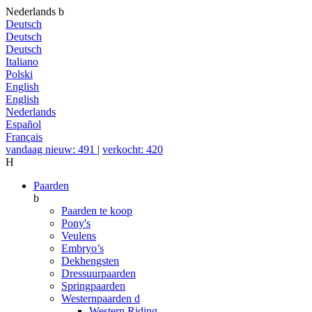
Nederlands
b
Deutsch
Deutsch
Deutsch
Italiano
Polski
English
English
Nederlands
Español
Français
vandaag nieuw: 491
|
verkocht: 420
H
Paarden
b
Paarden te koop
Pony's
Veulens
Embryo’s
Dekhengsten
Dressuurpaarden
Springpaarden
Westernpaarden
d
Western Riding