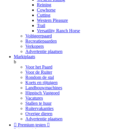
Reining
Cowhorse
Cutting
Western Pleasure
Trail
Versatility Ranch Horse
Voltigeerpaard
Recreatiepaarden
Verkopers
Advertentie plaatsen
Marktplaats
b
Voor het Paard
Voor de Ruiter
Rondom de stal
Koets en rijtuigen
Landbouwmachines
Hippisch Vastgoed
Vacatures
Stallen te huur
Ruitervakanties
Overige dieren
Advertentie plaatsen

Premium testen
