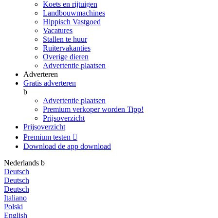
Koets en rijtuigen
Landbouwmachines
Hippisch Vastgoed
Vacatures
Stallen te huur
Ruitervakanties
Overige dieren
Advertentie plaatsen
Adverteren
Gratis adverteren
b
Advertentie plaatsen
Premium verkoper worden
Tipp!
Prijsoverzicht
Prijsoverzicht
Premium testen

Download de app
download
Nederlands
b
Deutsch
Deutsch
Deutsch
Italiano
Polski
English