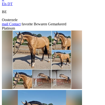
Els DT
BE
Oosterzele
mail
Contact
favorite
Bewaren
Gemarkeerd
Platinum