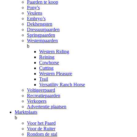
Paarden te koop
Pony's
Veulens
Embryo’s
Dekhengsten
Dressuurpaarden
Springpaarden
Westernpaarden
b
Western Riding
Reining
Cowhorse
Cutting
Western Pleasure
Trail
Versatility Ranch Horse
Voltigeerpaard
Recreatiepaarden
Verkopers
Advertentie plaatsen
Marktplaats
b
Voor het Paard
Voor de Ruiter
Rondom de stal