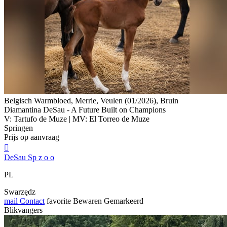
Belgisch Warmbloed, Merrie, Veulen (01/2026), Bruin
Diamantina DeSau - A Future Built on Champions
V: Tartufo de Muze | MV: El Torreo de Muze
Springen
Prijs op aanvraag

DeSau Sp z o o
PL
Swarzędz
mail
Contact
favorite
Bewaren
Gemarkeerd
Blikvangers