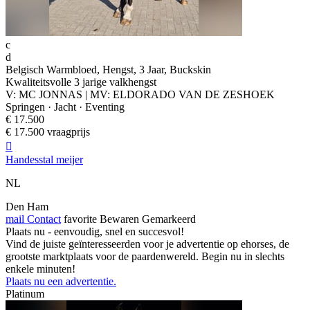
c
d
Belgisch Warmbloed, Hengst, 3 Jaar, Buckskin
Kwaliteitsvolle 3 jarige valkhengst
V: MC JONNAS | MV: ELDORADO VAN DE ZESHOEK
Springen · Jacht · Eventing
€ 17.500
€ 17.500 vraagprijs

Handesstal meijer
NL
Den Ham
mail
Contact
favorite
Bewaren
Gemarkeerd
Plaats nu - eenvoudig, snel en succesvol!
Vind de juiste geïnteresseerden voor je advertentie op ehorses, de
grootste marktplaats voor de paardenwereld. Begin nu in slechts
enkele minuten!
Plaats nu een advertentie.
Platinum