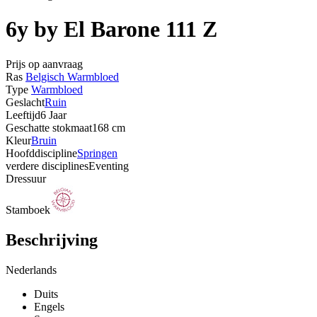
6y by El Barone 111 Z
Prijs op aanvraag
Ras
Belgisch Warmbloed
Type
Warmbloed
Geslacht
Ruin
Leeftijd
6 Jaar
Geschatte stokmaat
168 cm
Kleur
Bruin
Hoofddiscipline
Springen
verdere disciplines
Eventing
Dressuur
Stamboek
Beschrijving
Nederlands
Duits
Engels