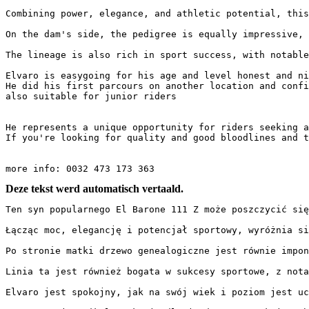
Combining power, elegance, and athletic potential, this 
On the dam's side, the pedigree is equally impressive, 
The lineage is also rich in sport success, with notable
Elvaro is easygoing for his age and level honest and nic
He did his first parcours on another location and confir
also suitable for junior riders

He represents a unique opportunity for riders seeking a 
If you're looking for quality and good bloodlines and th
more info: 0032 473 173 363
Deze tekst werd automatisch vertaald.
Ten syn popularnego El Barone 111 Z może poszczycić się 
Łącząc moc, elegancję i potencjał sportowy, wyróżnia się 
Po stronie matki drzewo genealogiczne jest równie impon
Linia ta jest również bogata w sukcesy sportowe, z nota
Elvaro jest spokojny, jak na swój wiek i poziom jest ucz