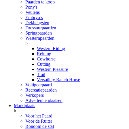
Paarden te koop
Pony's
Veulens
Embryo’s
Dekhengsten
Dressuurpaarden
Springpaarden
Westernpaarden
b
Western Riding
Reining
Cowhorse
Cutting
Western Pleasure
Trail
Versatility Ranch Horse
Voltigeerpaard
Recreatiepaarden
Verkopers
Advertentie plaatsen
Marktplaats
b
Voor het Paard
Voor de Ruiter
Rondom de stal