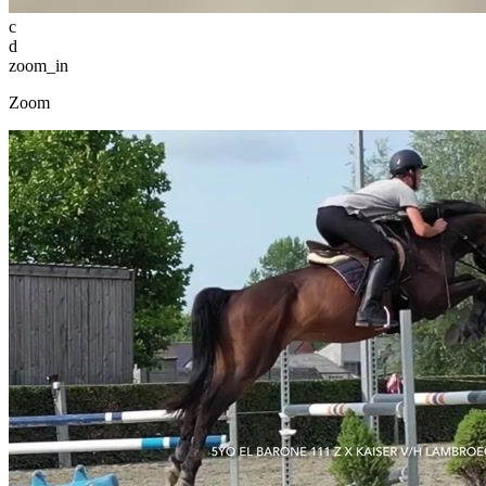
c
d
zoom_in
Zoom