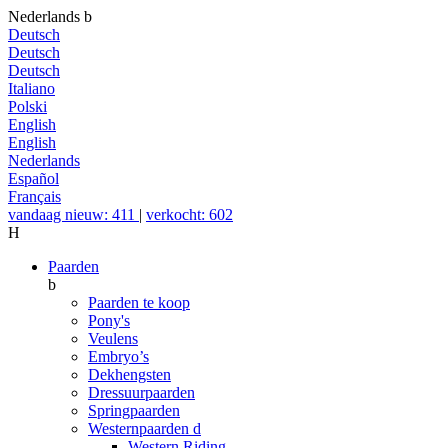
Nederlands
b
Deutsch
Deutsch
Deutsch
Italiano
Polski
English
English
Nederlands
Español
Français
vandaag nieuw: 411
|
verkocht: 602
H
Paarden
b
Paarden te koop
Pony's
Veulens
Embryo’s
Dekhengsten
Dressuurpaarden
Springpaarden
Westernpaarden
d
Western Riding