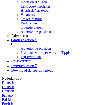
Koets en rijtuigen
Landbouwmachines
Hippisch Vastgoed
Vacatures
Stallen te huur
Ruitervakanties
Overige dieren
Advertentie plaatsen
Adverteren
Gratis adverteren
b
Advertentie plaatsen
Premium verkoper worden
Tipp!
Prijsoverzicht
Prijsoverzicht
Premium testen

Download de app
download
Nederlands
b
Deutsch
Deutsch
Deutsch
Italiano
Polski
English