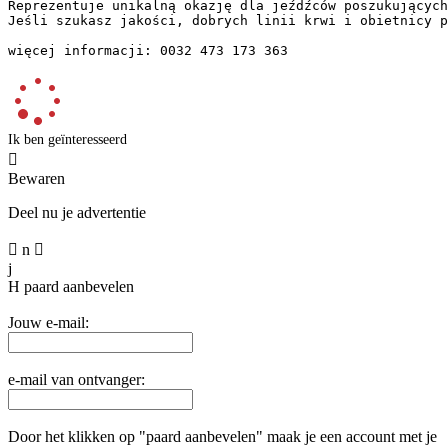
Reprezentuje unikalną okazję dla jeźdźców poszukujących
Jeśli szukasz jakości, dobrych linii krwi i obietnicy pr
więcej informacji: 0032 473 173 363
Ik ben geïnteresseerd

Bewaren
Deel nu je advertentie

n

j
H
paard aanbevelen
Jouw e-mail:
e-mail van ontvanger:
Door het klikken op "paard aanbevelen" maak je een account met je