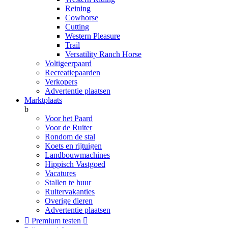
Reining
Cowhorse
Cutting
Western Pleasure
Trail
Versatility Ranch Horse
Voltigeerpaard
Recreatiepaarden
Verkopers
Advertentie plaatsen
Marktplaats
b
Voor het Paard
Voor de Ruiter
Rondom de stal
Koets en rijtuigen
Landbouwmachines
Hippisch Vastgoed
Vacatures
Stallen te huur
Ruitervakanties
Overige dieren
Advertentie plaatsen

Premium testen
