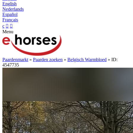
English
Nederlands
Español
Français
c


Menu
Paardenmarkt
»
Paarden zoeken
»
Belgisch Warmbloed
» ID:
4547735