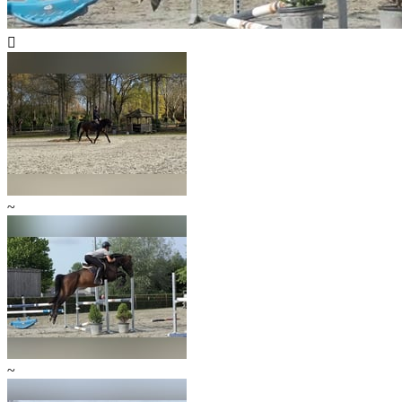

~
~