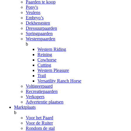
Paarden te koop
Pony's
Veulens
Embryo’s
Dekhengsten
Dressuurpaarden
Springpaarden
Westernpaarden
b
Western Riding
Reining
Cowhorse
Cutting
Western Pleasure
Trail
Versatility Ranch Horse
Voltigeerpaard
Recreatiepaarden
Verkopers
Advertentie plaatsen
Marktplaats
b
Voor het Paard
Voor de Ruiter
Rondom de stal