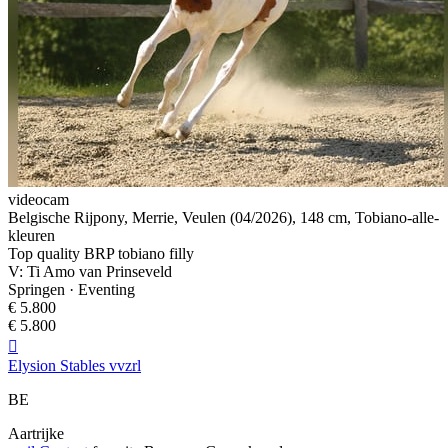
videocam
Belgische Rijpony, Merrie, Veulen (04/2026), 148 cm, Tobiano-alle-
kleuren
Top quality BRP tobiano filly
V: Ti Amo van Prinseveld
Springen · Eventing
€ 5.800
€ 5.800

Elysion Stables vvzrl
BE
Aartrijke