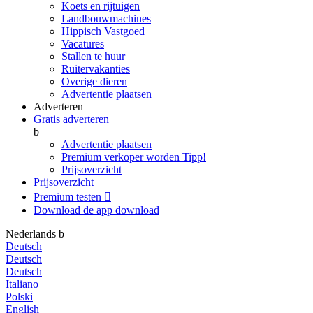
Koets en rijtuigen
Landbouwmachines
Hippisch Vastgoed
Vacatures
Stallen te huur
Ruitervakanties
Overige dieren
Advertentie plaatsen
Adverteren
Gratis adverteren
b
Advertentie plaatsen
Premium verkoper worden
Tipp!
Prijsoverzicht
Prijsoverzicht
Premium testen

Download de app
download
Nederlands
b
Deutsch
Deutsch
Deutsch
Italiano
Polski
English