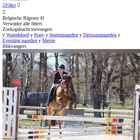

Filter


Belgische Rijpony
H
Verwijder alle filters
Zoekopdracht toevoegen:
y
Warmbloed
y
Pony
y
Springpaarden
y
Dressuurpaarden
y
Eventing paarden
y
Merrie
Blikvangers