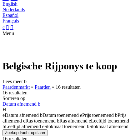
English
Nederlands
Español
Français
c


Menu
Belgische Rijponys te koop
Lees meer
b
Paardenmarkt
»
Paarden
»
16 resultaten
16 resultaten
Sorteren op
Datum afnemend
b
H
e
Datum afnemend
b
Datum toenemend
e
Prijs toenemend
b
Prijs
afnemend
e
Ras toenemend
b
Ras afnemend
e
Leeftijd toenemend
b
Leeftijd afnemend
e
Stokmaat toenemend
b
Stokmaat afnemend
Zoekopdracht opslaan
16 resultaten