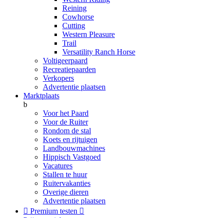
Reining
Cowhorse
Cutting
Western Pleasure
Trail
Versatility Ranch Horse
Voltigeerpaard
Recreatiepaarden
Verkopers
Advertentie plaatsen
Marktplaats
b
Voor het Paard
Voor de Ruiter
Rondom de stal
Koets en rijtuigen
Landbouwmachines
Hippisch Vastgoed
Vacatures
Stallen te huur
Ruitervakanties
Overige dieren
Advertentie plaatsen

Premium testen
