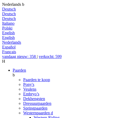
Nederlands
b
Deutsch
Deutsch
Deutsch
Italiano
Polski
English
English
Nederlands
Español
Français
vandaag nieuw: 358
|
verkocht: 599
H
Paarden
b
Paarden te koop
Pony's
Veulens
Embryo’s
Dekhengsten
Dressuurpaarden
Springpaarden
Westernpaarden
d
Western Riding