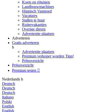
Koets en rijtuigen
Landbouwmachines
Hippisch Vastgoed
Vacatures
Stallen te huur
Ruitervakanties
Overige dieren
Advertentie plaatsen
Adverteren
Gratis adverteren
b
Advertentie plaatsen
Premium verkoper worden
Tipp!
Prijsoverzicht
Prijsoverzicht
Premium testen

Nederlands
b
Deutsch
Deutsch
Deutsch
Italiano
Polski
English
English