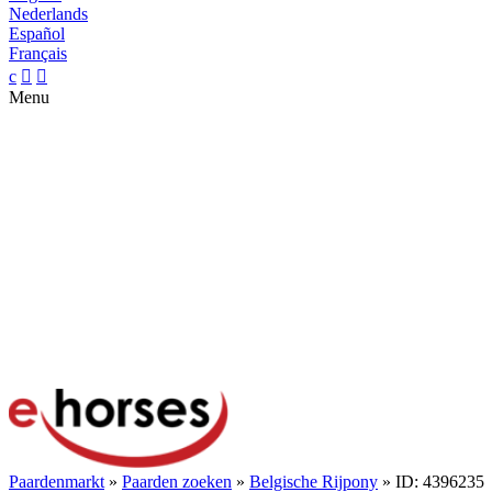
Nederlands
Español
Français
c


Menu
Paardenmarkt
»
Paarden zoeken
»
Belgische Rijpony
» ID: 4396235