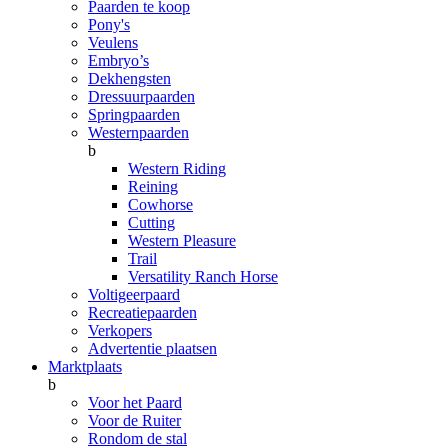
Paarden te koop
Pony's
Veulens
Embryo’s
Dekhengsten
Dressuurpaarden
Springpaarden
Westernpaarden
b
Western Riding
Reining
Cowhorse
Cutting
Western Pleasure
Trail
Versatility Ranch Horse
Voltigeerpaard
Recreatiepaarden
Verkopers
Advertentie plaatsen
Marktplaats
b
Voor het Paard
Voor de Ruiter
Rondom de stal