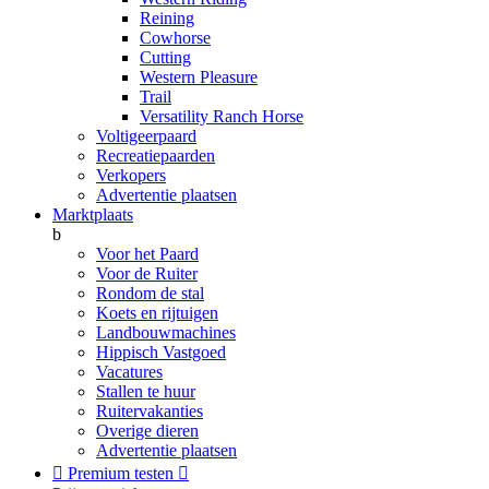
Reining
Cowhorse
Cutting
Western Pleasure
Trail
Versatility Ranch Horse
Voltigeerpaard
Recreatiepaarden
Verkopers
Advertentie plaatsen
Marktplaats
b
Voor het Paard
Voor de Ruiter
Rondom de stal
Koets en rijtuigen
Landbouwmachines
Hippisch Vastgoed
Vacatures
Stallen te huur
Ruitervakanties
Overige dieren
Advertentie plaatsen

Premium testen
