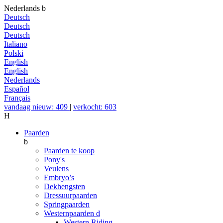
Nederlands
b
Deutsch
Deutsch
Deutsch
Italiano
Polski
English
English
Nederlands
Español
Français
vandaag nieuw: 409
|
verkocht: 603
H
Paarden
b
Paarden te koop
Pony's
Veulens
Embryo’s
Dekhengsten
Dressuurpaarden
Springpaarden
Westernpaarden
d
Western Riding