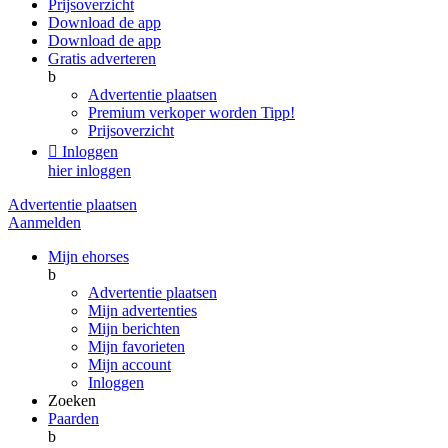
Prijsoverzicht
Download de app
Download de app
Gratis adverteren
b
Advertentie plaatsen
Premium verkoper worden
Tipp!
Prijsoverzicht

Inloggen
hier inloggen
Advertentie plaatsen
Aanmelden
Mijn ehorses
b
Advertentie plaatsen
Mijn advertenties
Mijn berichten
Mijn favorieten
Mijn account
Inloggen
Zoeken
Paarden
b