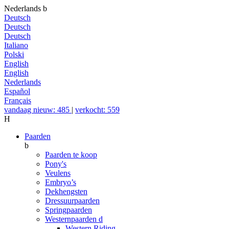
Nederlands
b
Deutsch
Deutsch
Deutsch
Italiano
Polski
English
English
Nederlands
Español
Français
vandaag nieuw: 485
|
verkocht: 559
H
Paarden
b
Paarden te koop
Pony's
Veulens
Embryo’s
Dekhengsten
Dressuurpaarden
Springpaarden
Westernpaarden
d
Western Riding