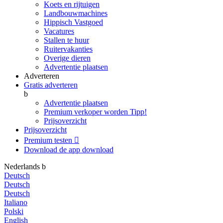
Koets en rijtuigen
Landbouwmachines
Hippisch Vastgoed
Vacatures
Stallen te huur
Ruitervakanties
Overige dieren
Advertentie plaatsen
Adverteren
Gratis adverteren
b
Advertentie plaatsen
Premium verkoper worden
Tipp!
Prijsoverzicht
Prijsoverzicht
Premium testen

Download de app
download
Nederlands
b
Deutsch
Deutsch
Deutsch
Italiano
Polski
English