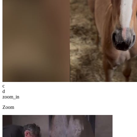
c
d
zoom_in
Zoom