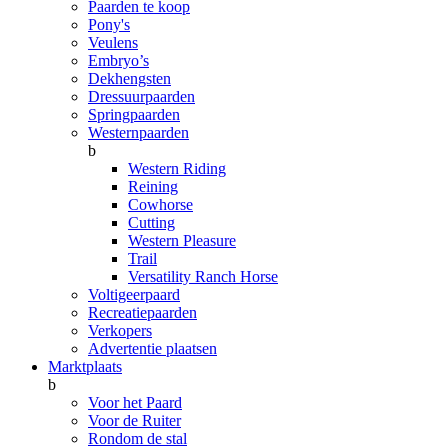
Paarden te koop
Pony's
Veulens
Embryo’s
Dekhengsten
Dressuurpaarden
Springpaarden
Westernpaarden
b
Western Riding
Reining
Cowhorse
Cutting
Western Pleasure
Trail
Versatility Ranch Horse
Voltigeerpaard
Recreatiepaarden
Verkopers
Advertentie plaatsen
Marktplaats
b
Voor het Paard
Voor de Ruiter
Rondom de stal