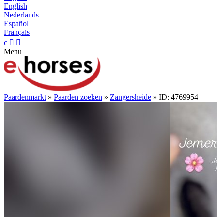
English
Nederlands
Español
Français
c


Menu
Paardenmarkt
»
Paarden zoeken
»
Zangersheide
» ID: 4769954