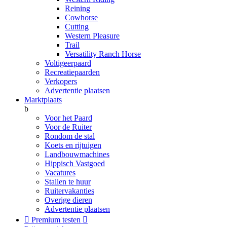
Reining
Cowhorse
Cutting
Western Pleasure
Trail
Versatility Ranch Horse
Voltigeerpaard
Recreatiepaarden
Verkopers
Advertentie plaatsen
Marktplaats
b
Voor het Paard
Voor de Ruiter
Rondom de stal
Koets en rijtuigen
Landbouwmachines
Hippisch Vastgoed
Vacatures
Stallen te huur
Ruitervakanties
Overige dieren
Advertentie plaatsen

Premium testen
