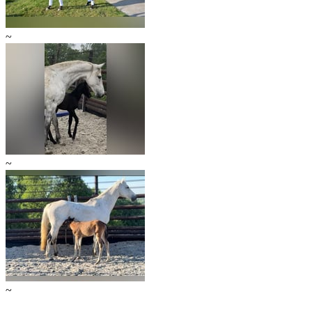
~
~
~