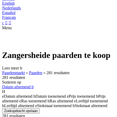
English
Nederlands
Español
Français
c


Menu
Zangersheide paarden te koop
Lees meer
b
Paardenmarkt
»
Paarden
»
281 resultaten
281 resultaten
Sorteren op
Datum afnemend
b
H
e
Datum afnemend
b
Datum toenemend
e
Prijs toenemend
b
Prijs
afnemend
e
Ras toenemend
b
Ras afnemend
e
Leeftijd toenemend
b
Leeftijd afnemend
e
Stokmaat toenemend
b
Stokmaat afnemend
Zoekopdracht opslaan
281 resultaten