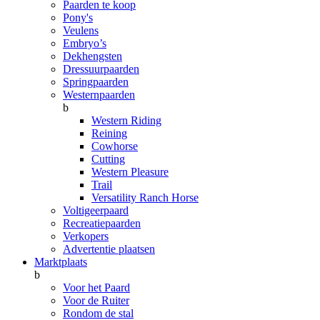
Paarden te koop
Pony's
Veulens
Embryo’s
Dekhengsten
Dressuurpaarden
Springpaarden
Westernpaarden
b
Western Riding
Reining
Cowhorse
Cutting
Western Pleasure
Trail
Versatility Ranch Horse
Voltigeerpaard
Recreatiepaarden
Verkopers
Advertentie plaatsen
Marktplaats
b
Voor het Paard
Voor de Ruiter
Rondom de stal