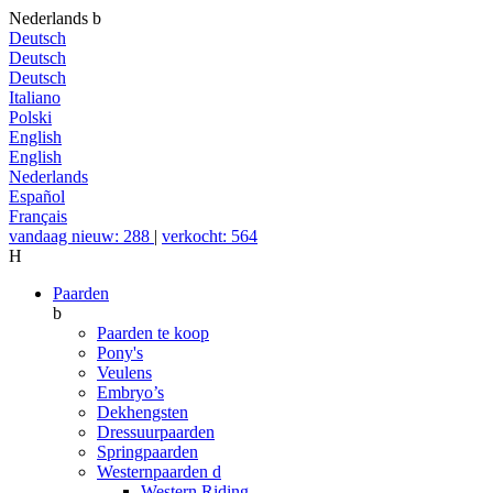
Nederlands
b
Deutsch
Deutsch
Deutsch
Italiano
Polski
English
English
Nederlands
Español
Français
vandaag nieuw: 288
|
verkocht: 564
H
Paarden
b
Paarden te koop
Pony's
Veulens
Embryo’s
Dekhengsten
Dressuurpaarden
Springpaarden
Westernpaarden
d
Western Riding