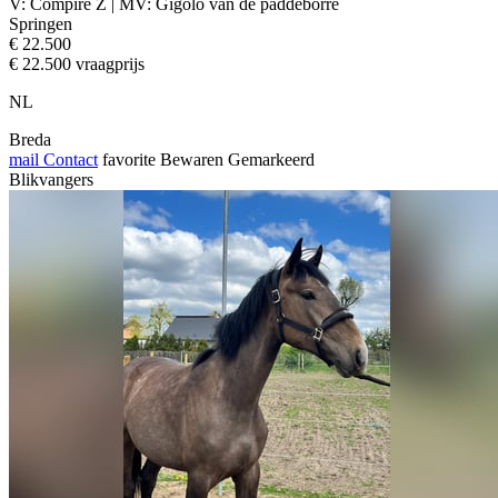
V: Compire Z | MV: Gigolo van de paddeborre
Springen
€ 22.500
€ 22.500 vraagprijs
NL
Breda
mail
Contact
favorite
Bewaren
Gemarkeerd
Blikvangers