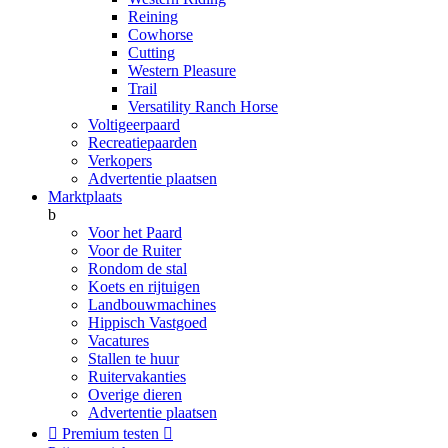
Reining
Cowhorse
Cutting
Western Pleasure
Trail
Versatility Ranch Horse
Voltigeerpaard
Recreatiepaarden
Verkopers
Advertentie plaatsen
Marktplaats
b
Voor het Paard
Voor de Ruiter
Rondom de stal
Koets en rijtuigen
Landbouwmachines
Hippisch Vastgoed
Vacatures
Stallen te huur
Ruitervakanties
Overige dieren
Advertentie plaatsen

Premium testen
