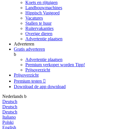
Koets en rijtuigen
Landbouwmachines
Hippisch Vastgoed
Vacatures
Stallen te huur
Ruitervakanties
Overige dieren
Advertentie plaatsen
Adverteren
Gratis adverteren
b
Advertentie plaatsen
Premium verkoper worden
Tipp!
Prijsoverzicht
Prijsoverzicht
Premium testen

Download de app
download
Nederlands
b
Deutsch
Deutsch
Deutsch
Italiano
Polski
English