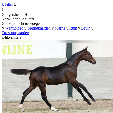

Filter


Zangersheide
H
Verwijder alle filters
Zoekopdracht toevoegen:
y
Warmbloed
y
Springpaarden
y
Merrie
y
Ruin
y
Bruin
y
Dressuurpaarden
Blikvangers