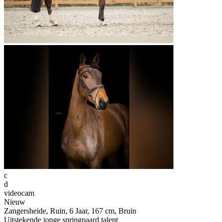
c
d
videocam
Nieuw
Zangersheide, Ruin, 6 Jaar, 167 cm, Bruin
Uitstekende jonge springpaard talent