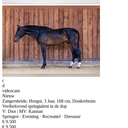
c
d
videocam
Nieuw
Zangersheide, Hengst, 3 Jaar, 168 cm, Donkerbruin
Veelbelovend springtalent in de dop
V: Dior | MV: Kannan
Springen · Eventing · Recreatief · Dressuur
€ 9.500
€ 9.500