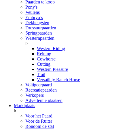
Paarden te koop
Pony's
Veulens
Embryo’s
Dekhengsten
Dressuurpaarden
Springpaarden
Westernpaarden
b
Western Riding
Reining
Cowhorse
Cutting
Western Pleasure
Trail
Versatility Ranch Horse
Voltigeerpaard
Recreatiepaarden
Verkopers
Advertentie plaatsen
Marktplaats
b
Voor het Paard
Voor de Ruiter
Rondom de stal