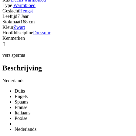
Type
Warmbloed
Geslacht
Hengst
Leeftijd
7 Jaar
Stokmaat
168 cm
Kleur
Zwart
Hoofddiscipline
Dressuur
Kenmerken

vers sperma
Beschrijving
Nederlands
Duits
Engels
Spaans
Franse
Italiaans
Poolse
Nederlands