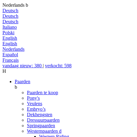
Nederlands
b
Deutsch
Deutsch
Deutsch
Italiano
Polski
English
English
Nederlands
Español
Français
vandaag nieuw: 380
|
verkocht: 598
H
Paarden
b
Paarden te koop
Pony's
Veulens
Embryo’s
Dekhengsten
Dressuurpaarden
Springpaarden
Westernpaarden
d
Western Riding