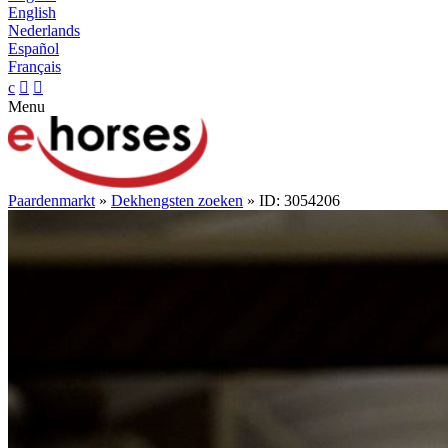
English
Nederlands
Español
Français
c


Menu
Paardenmarkt
»
Dekhengsten zoeken
» ID: 3054206