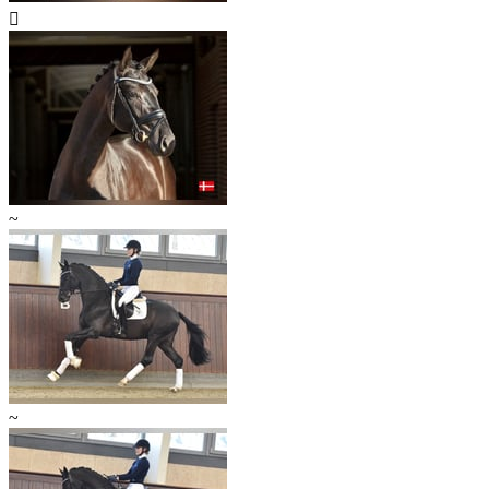

~
~