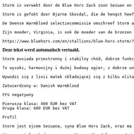
Storm is verwekt door de Blue Hors Zack zoon Sezuan en 
Storm is gefokt door Bjarne Skovdal, die de hengst heef
De Deense Warmbloed selectiecommissie omschreef Storm a
Zijn moeder, Virginia, is ook de moeder van de bronzen 
https://www.bluehors.com/en/stallions/blue-hors-storm/?
Deze tekst werd automatisch vertaald.
Storm posiada przestronny i stabilny chód, dobrze funkc
To wysoki, harmonijny i dużej budowy ogier, z dobrze un
Wywodzi się z linii matek składającej się z kilku elita
Zatwierdzony w: Danish Warmblood  

FFS negatywny  

Pierwsza klasa: 400 EUR bez VAT  

Druga klasa: 600 EUR bez VAT  

Profil  

Storm jest ojcem Sezuana, syna Blue Hors Zack, oraz ma 