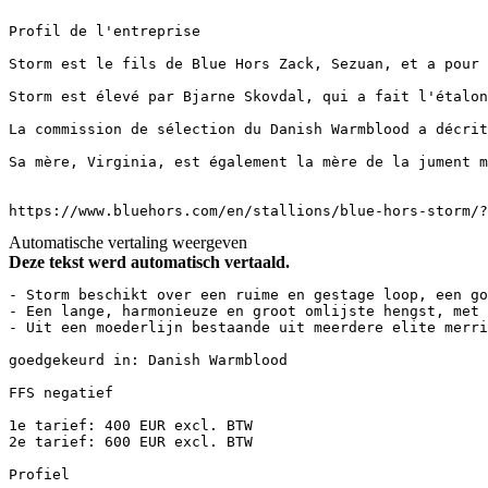
Profil de l'entreprise

Storm est le fils de Blue Hors Zack, Sezuan, et a pour 
Storm est élevé par Bjarne Skovdal, qui a fait l'étalon
La commission de sélection du Danish Warmblood a décrit
Sa mère, Virginia, est également la mère de la jument m
https://www.bluehors.com/en/stallions/blue-hors-storm/?
Automatische vertaling weergeven
Deze tekst werd automatisch vertaald.
- Storm beschikt over een ruime en gestage loop, een go
- Een lange, harmonieuze en groot omlijste hengst, met e
- Uit een moederlijn bestaande uit meerdere elite merrie
goedgekeurd in: Danish Warmblood

FFS negatief

1e tarief: 400 EUR excl. BTW

2e tarief: 600 EUR excl. BTW

Profiel
