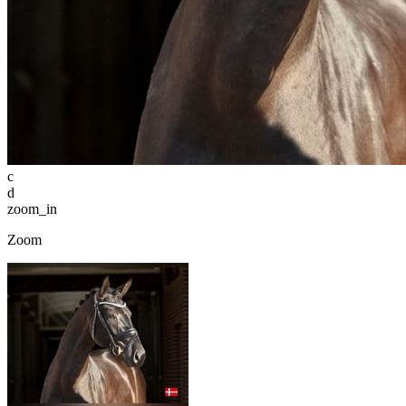
c
d
zoom_in
Zoom