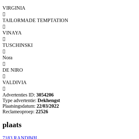
VIRGINIA

TAILORMADE TEMPTATION

VINAYA

TUSCHINSKI

Nora

DE NIRO

VALDIVIA

Advertenties ID:
3054206
Type advertentie:
Dekhengst
Plaatsingsdatum:
22/03/2022
Reclameoproep:
22526
plaats
7183 RANDBØL