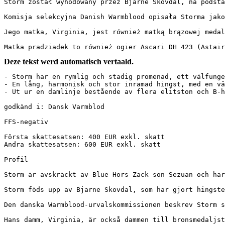
Storm został wyhodowany przez Bjarne Skovdal, na podsta
Komisja selekcyjna Danish Warmblood opisała Storma jako
Jego matka, Virginia, jest również matką brązowej medal
Matka pradziadek to również ogier Ascari DH 423 (Astair
Deze tekst werd automatisch vertaald.
- Storm har en rymlig och stadig promenad, ett välfunge
- En lång, harmonisk och stor inramad hingst, med en väl
- Ut ur en damlinje bestående av flera elitston och B-häs
godkänd i: Dansk Varmblod

FFS-negativ

Första skattesatsen: 400 EUR exkl. skatt

Andra skattesatsen: 600 EUR exkl. skatt

Profil

Storm är avskräckt av Blue Hors Zack son Sezuan och har
Storm föds upp av Bjarne Skovdal, som har gjort hingste
Den danska Warmblood-urvalskommissionen beskrev Storm s
Hans damm, Virginia, är också dammen till bronsmedaljst