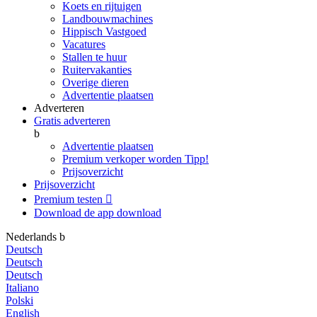
Koets en rijtuigen
Landbouwmachines
Hippisch Vastgoed
Vacatures
Stallen te huur
Ruitervakanties
Overige dieren
Advertentie plaatsen
Adverteren
Gratis adverteren
b
Advertentie plaatsen
Premium verkoper worden
Tipp!
Prijsoverzicht
Prijsoverzicht
Premium testen

Download de app
download
Nederlands
b
Deutsch
Deutsch
Deutsch
Italiano
Polski
English