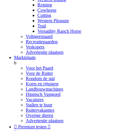
Reining
Cowhorse
Cutting
Western Pleasure
Trail
Versatility Ranch Horse
Voltigeerpaard
Recreatiepaarden
Verkopers
Advertentie plaatsen
Marktplaats
b
Voor het Paard
Voor de Ruiter
Rondom de stal
Koets en rijtuigen
Landbouwmachines
Hippisch Vastgoed
Vacatures
Stallen te huur
Ruitervakanties
Overige dieren
Advertentie plaatsen

Premium testen
