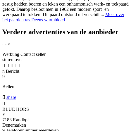
zestig hadden boeren en leken een onharmonisch werk- en trekpaard
gefokt. Daarop besloot men in 1962 een modern sport- en
werkpaard te fokken. Dit paard ontstond uit verschill ...
Meer over
het paarden ras Deens warmbloed
Verdere advertenties van de aanbieder
‹
›
×
Werbung
Contact seller
sturen over





n
Bericht
9
Bellen

share

BLUE HORS
E
7183 Randbøl
Denemarken
9
Telefoonnummer weergeven