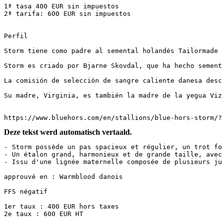
1ª tasa 400 EUR sin impuestos

2ª tarifa: 600 EUR sin impuestos

Perfil

Storm tiene como padre al semental holandés Tailormade 
Storm es criado por Bjarne Skovdal, que ha hecho sement
La comisión de selección de sangre caliente danesa desc
Su madre, Virginia, es también la madre de la yegua Viz
https://www.bluehors.com/en/stallions/blue-hors-storm/?
Deze tekst werd automatisch vertaald.
- Storm possède un pas spacieux et régulier, un trot fo
- Un étalon grand, harmonieux et de grande taille, avec 
- Issu d'une lignée maternelle composée de plusieurs jum
approuvé en : Warmblood danois

FFS négatif

1er taux : 400 EUR hors taxes

2e taux : 600 EUR HT
