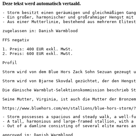
Deze tekst werd automatisch vertaald.
- Storm besitzt einen geräumigen und gleichmäßigen Gang
- Ein großer, harmonischer und großrahmiger Hengst mit e
- Aus einer Mutterlinie, bestehend aus mehreren Elitestu
zugelassen in: Danish Warmblood

FFS negativ

1. Preis: 400 EUR exkl. MwSt.

2. Preis: 600 EUR exkl. MwSt.

Profil

Storm wird von dem Blue Hors Zack Sohn Sezuan gezeugt u
Storm wird von Bjarne Skovdal gezüchtet, der den Hengst
Die dänische Warmblut-Selektionskommission beschrieb St
Seine Mutter, Virginia, ist auch die Mutter der Bronzem
https://www.bluehors.com/en/stallions/blue-hors-storm/?
- Storm possesses a spacious and steady walk, a well-fu
- A tall, harmonious and large-framed stallion, with a w
- Out of a damline consisting of several elite mares and 
approved in: Danish Warmblood
