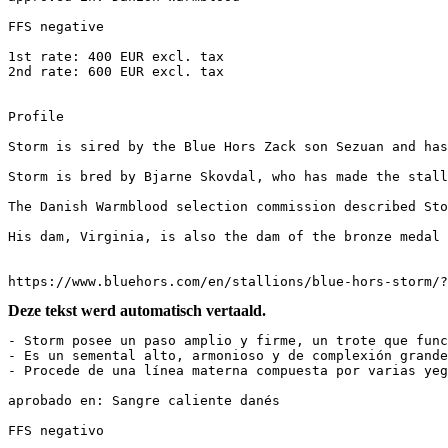
FFS negative

1st rate: 400 EUR excl. tax

2nd rate: 600 EUR excl. tax

Profile

Storm is sired by the Blue Hors Zack son Sezuan and has
Storm is bred by Bjarne Skovdal, who has made the stall
The Danish Warmblood selection commission described Sto
His dam, Virginia, is also the dam of the bronze medal 
https://www.bluehors.com/en/stallions/blue-hors-storm/?
Deze tekst werd automatisch vertaald.
- Storm posee un paso amplio y firme, un trote que func
- Es un semental alto, armonioso y de complexión grande,
- Procede de una línea materna compuesta por varias yegu
aprobado en: Sangre caliente danés

FFS negativo
