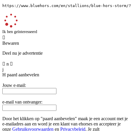
https://www.bluehors.com/en/stallions/blue-hors-storm/?
Ik ben geïnteresseerd

Bewaren
Deel nu je advertentie

n

j
H
paard aanbevelen
Jouw e-mail:
e-mail van ontvanger:
Door het klikken op "paard aanbevelen" maak je een account met je
e-mailadres aan en word je een klant van ehorses en accepteer je
onze
Gebruiksvoorwaarden
en
Privacybeleid
. Je zult