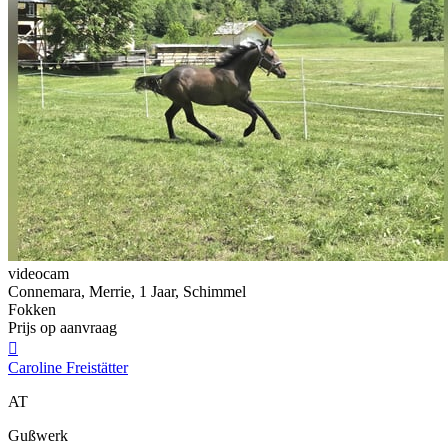
videocam
Connemara, Merrie, 1 Jaar, Schimmel
Fokken
Prijs op aanvraag

Caroline Freistätter
AT
Gußwerk