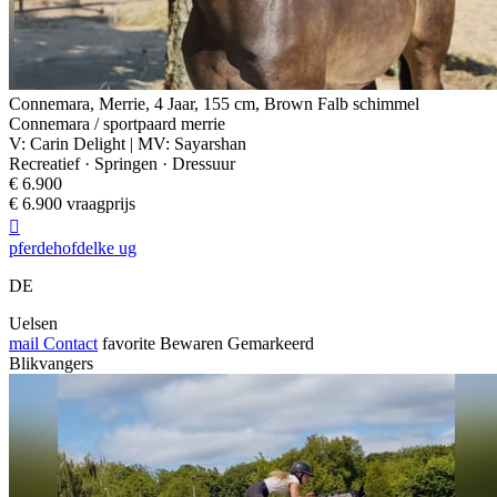
Connemara, Merrie, 4 Jaar, 155 cm, Brown Falb schimmel
Connemara / sportpaard merrie
V: Carin Delight | MV: Sayarshan
Recreatief · Springen · Dressuur
€ 6.900
€ 6.900 vraagprijs

pferdehofdelke ug
DE
Uelsen
mail
Contact
favorite
Bewaren
Gemarkeerd
Blikvangers