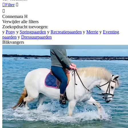

Filter


Connemara
H
Verwijder alle filters
Zoekopdracht toevoegen:
y
Pony
y
Springpaarden
y
Recreatiepaarden
y
Merrie
y
Eventing
paarden
y
Dressuurpaarden
Blikvangers