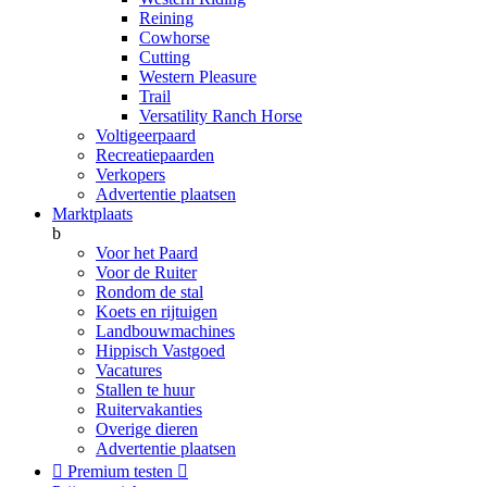
Reining
Cowhorse
Cutting
Western Pleasure
Trail
Versatility Ranch Horse
Voltigeerpaard
Recreatiepaarden
Verkopers
Advertentie plaatsen
Marktplaats
b
Voor het Paard
Voor de Ruiter
Rondom de stal
Koets en rijtuigen
Landbouwmachines
Hippisch Vastgoed
Vacatures
Stallen te huur
Ruitervakanties
Overige dieren
Advertentie plaatsen

Premium testen
