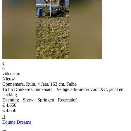
c
d
videocam
Nieuw
Connemara, Ruin, 4 Jaar, 163 cm, Falbe
16 hh Donkere Connemara - Veilige allrounder voor XC, jacht en
hacking
Eventing · Show · Springen · Recreatief
€ 4.650
€ 4.650

Equine Dreams