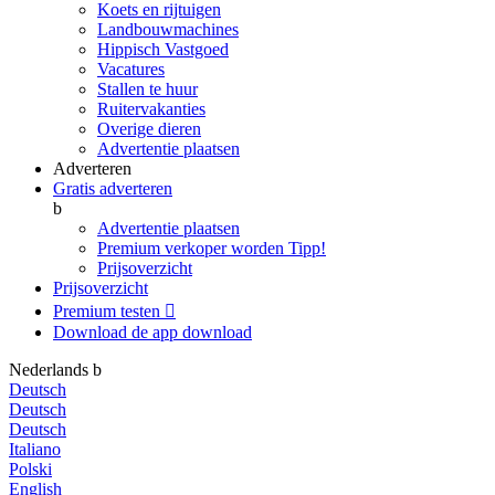
Koets en rijtuigen
Landbouwmachines
Hippisch Vastgoed
Vacatures
Stallen te huur
Ruitervakanties
Overige dieren
Advertentie plaatsen
Adverteren
Gratis adverteren
b
Advertentie plaatsen
Premium verkoper worden
Tipp!
Prijsoverzicht
Prijsoverzicht
Premium testen

Download de app
download
Nederlands
b
Deutsch
Deutsch
Deutsch
Italiano
Polski
English