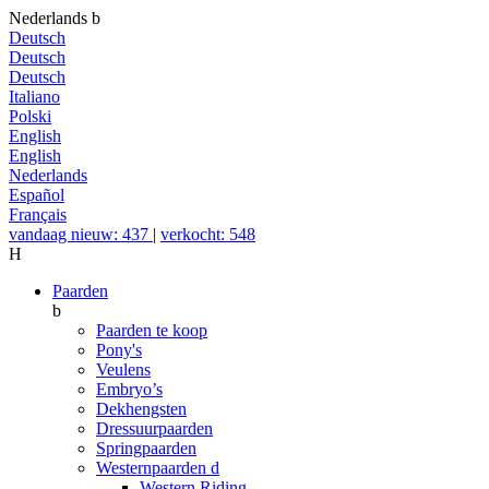
Nederlands
b
Deutsch
Deutsch
Deutsch
Italiano
Polski
English
English
Nederlands
Español
Français
vandaag nieuw: 437
|
verkocht: 548
H
Paarden
b
Paarden te koop
Pony's
Veulens
Embryo’s
Dekhengsten
Dressuurpaarden
Springpaarden
Westernpaarden
d
Western Riding