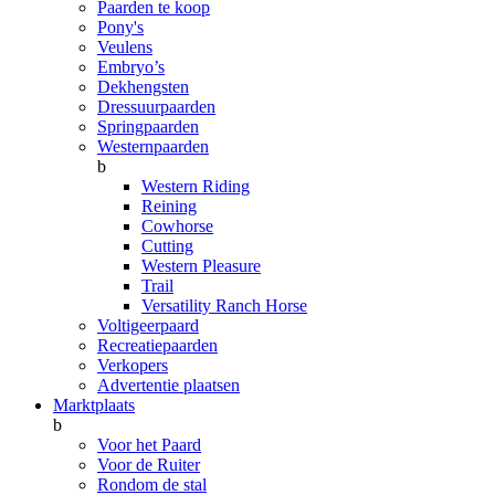
Paarden te koop
Pony's
Veulens
Embryo’s
Dekhengsten
Dressuurpaarden
Springpaarden
Westernpaarden
b
Western Riding
Reining
Cowhorse
Cutting
Western Pleasure
Trail
Versatility Ranch Horse
Voltigeerpaard
Recreatiepaarden
Verkopers
Advertentie plaatsen
Marktplaats
b
Voor het Paard
Voor de Ruiter
Rondom de stal