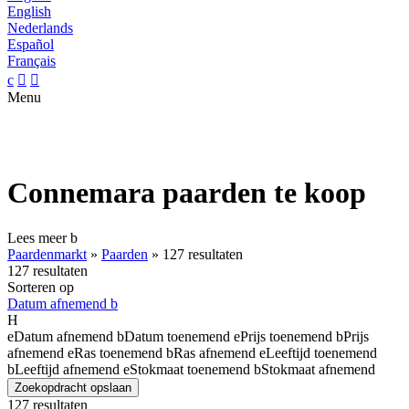
English
Nederlands
Español
Français
c


Menu
Connemara paarden te koop
Lees meer
b
Paardenmarkt
»
Paarden
»
127 resultaten
127 resultaten
Sorteren op
Datum afnemend
b
H
e
Datum afnemend
b
Datum toenemend
e
Prijs toenemend
b
Prijs
afnemend
e
Ras toenemend
b
Ras afnemend
e
Leeftijd toenemend
b
Leeftijd afnemend
e
Stokmaat toenemend
b
Stokmaat afnemend
Zoekopdracht opslaan
127 resultaten