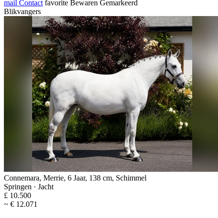
mail
Contact
favorite
Bewaren
Gemarkeerd
Blikvangers
Connemara, Merrie, 6 Jaar, 138 cm, Schimmel
Springen · Jacht
£ 10.500
~ € 12.071