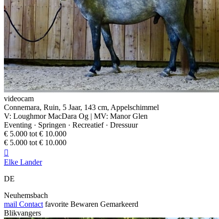
videocam
Connemara, Ruin, 5 Jaar, 143 cm, Appelschimmel
V: Loughmor MacDara Og | MV: Manor Glen
Eventing · Springen · Recreatief · Dressuur
€ 5.000 tot € 10.000
€ 5.000 tot € 10.000

Elke Lander
DE
Neuhemsbach
mail
Contact
favorite
Bewaren
Gemarkeerd
Blikvangers