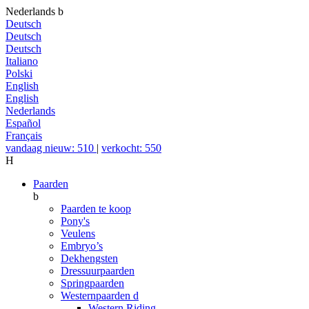
Nederlands
b
Deutsch
Deutsch
Deutsch
Italiano
Polski
English
English
Nederlands
Español
Français
vandaag nieuw: 510
|
verkocht: 550
H
Paarden
b
Paarden te koop
Pony's
Veulens
Embryo’s
Dekhengsten
Dressuurpaarden
Springpaarden
Westernpaarden
d
Western Riding