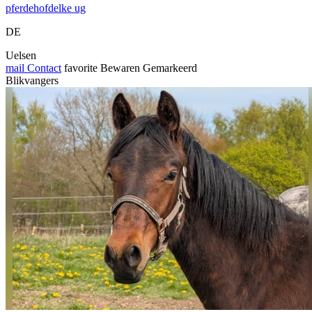
pferdehofdelke ug
DE
Uelsen
mail
Contact
favorite
Bewaren
Gemarkeerd
Blikvangers