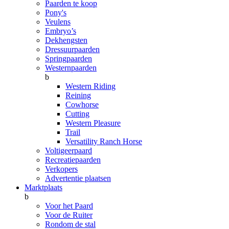
Paarden te koop
Pony's
Veulens
Embryo’s
Dekhengsten
Dressuurpaarden
Springpaarden
Westernpaarden
b
Western Riding
Reining
Cowhorse
Cutting
Western Pleasure
Trail
Versatility Ranch Horse
Voltigeerpaard
Recreatiepaarden
Verkopers
Advertentie plaatsen
Marktplaats
b
Voor het Paard
Voor de Ruiter
Rondom de stal