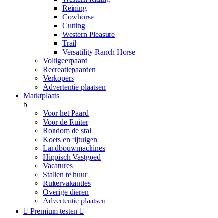
Reining
Cowhorse
Cutting
Western Pleasure
Trail
Versatility Ranch Horse
Voltigeerpaard
Recreatiepaarden
Verkopers
Advertentie plaatsen
Marktplaats
b
Voor het Paard
Voor de Ruiter
Rondom de stal
Koets en rijtuigen
Landbouwmachines
Hippisch Vastgoed
Vacatures
Stallen te huur
Ruitervakanties
Overige dieren
Advertentie plaatsen

Premium testen
