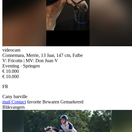
videocam
Connemara, Merrie, 13 Jaar, 147 cm, Falbe
V: Fricotin | MV: Don Juan V
Eventing · Springen
€ 10.000
€ 10.000
FR
Cany barville
mail
Contact
favorite
Bewaren
Gemarkeerd
Blikvangers