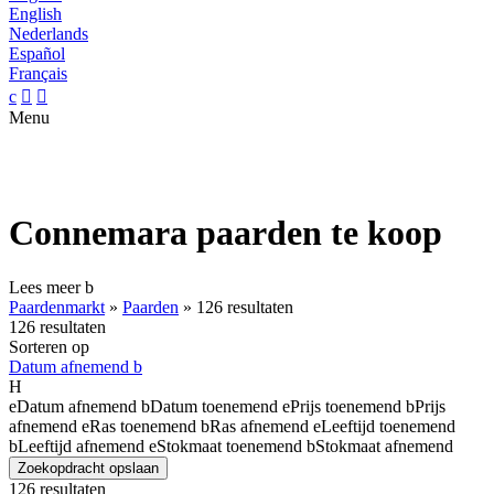
English
Nederlands
Español
Français
c


Menu
Connemara paarden te koop
Lees meer
b
Paardenmarkt
»
Paarden
»
126 resultaten
126 resultaten
Sorteren op
Datum afnemend
b
H
e
Datum afnemend
b
Datum toenemend
e
Prijs toenemend
b
Prijs
afnemend
e
Ras toenemend
b
Ras afnemend
e
Leeftijd toenemend
b
Leeftijd afnemend
e
Stokmaat toenemend
b
Stokmaat afnemend
Zoekopdracht opslaan
126 resultaten