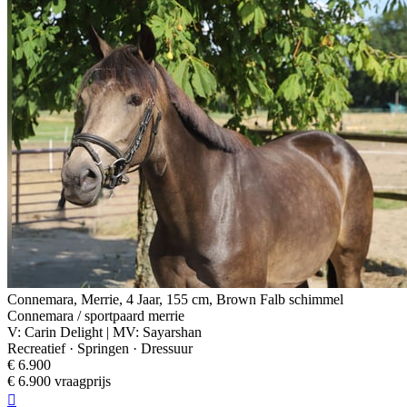
Connemara, Merrie, 4 Jaar, 155 cm, Brown Falb schimmel
Connemara / sportpaard merrie
V: Carin Delight | MV: Sayarshan
Recreatief · Springen · Dressuur
€ 6.900
€ 6.900 vraagprijs
