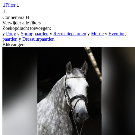

Filter


Connemara
H
Verwijder alle filters
Zoekopdracht toevoegen:
y
Pony
y
Springpaarden
y
Recreatiepaarden
y
Merrie
y
Eventing
paarden
y
Dressuurpaarden
Blikvangers