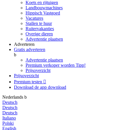
Koets en rijtuigen
Landbouwmachines
Hippisch Vastgoed
Vacatures
Stallen te huur
Ruitervakanties
Overige dieren
Advertentie plaatsen
Adverteren
Gratis adverteren
b
Advertentie plaatsen
Premium verkoper worden
Tipp!
Prijsoverzicht
Prijsoverzicht
Premium testen

Download de app
download
Nederlands
b
Deutsch
Deutsch
Deutsch
Italiano
Polski
English