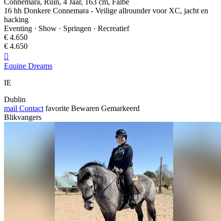
Connemara, Ruin, 4 Jaar, 163 cm, Falbe
16 hh Donkere Connemara - Veilige allrounder voor XC, jacht en
hacking
Eventing · Show · Springen · Recreatief
€ 4.650
€ 4.650

Equine Dreams
IE
Dublin
mail
Contact
favorite
Bewaren
Gemarkeerd
Blikvangers