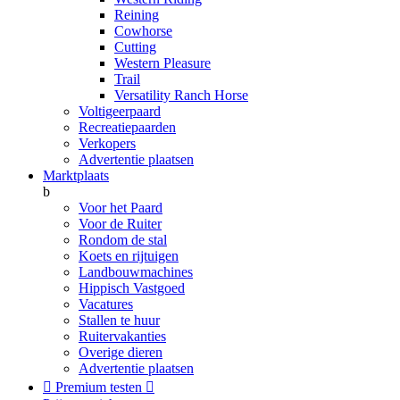
Reining
Cowhorse
Cutting
Western Pleasure
Trail
Versatility Ranch Horse
Voltigeerpaard
Recreatiepaarden
Verkopers
Advertentie plaatsen
Marktplaats
b
Voor het Paard
Voor de Ruiter
Rondom de stal
Koets en rijtuigen
Landbouwmachines
Hippisch Vastgoed
Vacatures
Stallen te huur
Ruitervakanties
Overige dieren
Advertentie plaatsen

Premium testen
