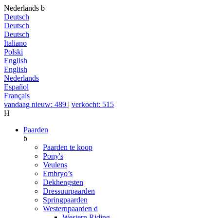
Nederlands
b
Deutsch
Deutsch
Deutsch
Italiano
Polski
English
English
Nederlands
Español
Français
vandaag nieuw: 489
|
verkocht: 515
H
Paarden
b
Paarden te koop
Pony's
Veulens
Embryo’s
Dekhengsten
Dressuurpaarden
Springpaarden
Westernpaarden
d
Western Riding