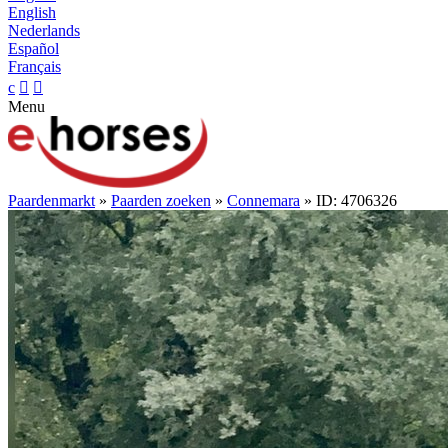
English
Nederlands
Español
Français
c


Menu
Paardenmarkt
»
Paarden zoeken
»
Connemara
» ID: 4706326