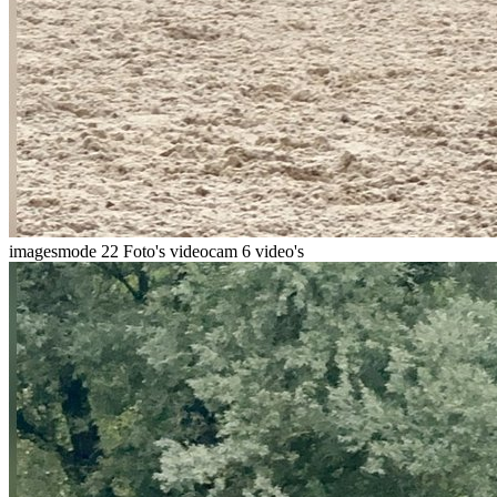
imagesmode
22 Foto's
videocam
6 video's