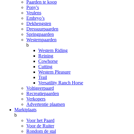
Paarden te koop
Pony's
Veulens
Embryo’s
Dekhengsten
Dressuurpaarden
Springpaarden
Westernpaarden
b
Western Riding
Reining
Cowhorse
Cutting
Western Pleasure
Trail
Versatility Ranch Horse
Voltigeerpaard
Recreatiepaarden
Verkopers
Advertentie plaatsen
Marktplaats
b
Voor het Paard
Voor de Ruiter
Rondom de stal