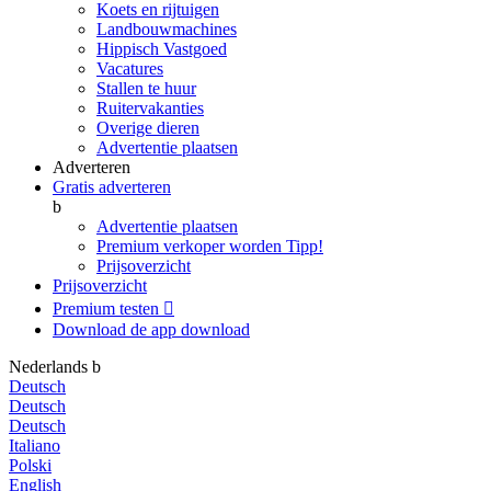
Koets en rijtuigen
Landbouwmachines
Hippisch Vastgoed
Vacatures
Stallen te huur
Ruitervakanties
Overige dieren
Advertentie plaatsen
Adverteren
Gratis adverteren
b
Advertentie plaatsen
Premium verkoper worden
Tipp!
Prijsoverzicht
Prijsoverzicht
Premium testen

Download de app
download
Nederlands
b
Deutsch
Deutsch
Deutsch
Italiano
Polski
English