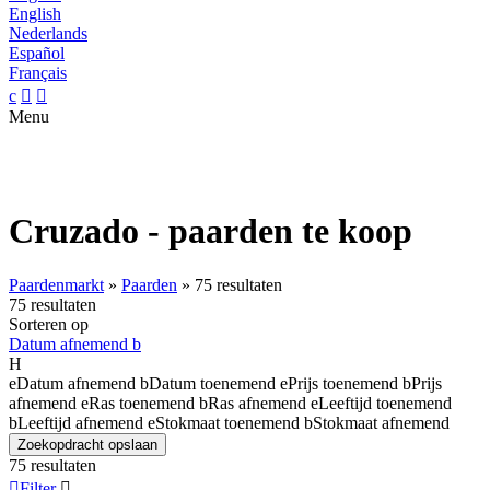
English
Nederlands
Español
Français
c


Menu
Cruzado - paarden te koop
Paardenmarkt
»
Paarden
»
75 resultaten
75 resultaten
Sorteren op
Datum afnemend
b
H
e
Datum afnemend
b
Datum toenemend
e
Prijs toenemend
b
Prijs
afnemend
e
Ras toenemend
b
Ras afnemend
e
Leeftijd toenemend
b
Leeftijd afnemend
e
Stokmaat toenemend
b
Stokmaat afnemend
Zoekopdracht opslaan
75 resultaten

Filter
