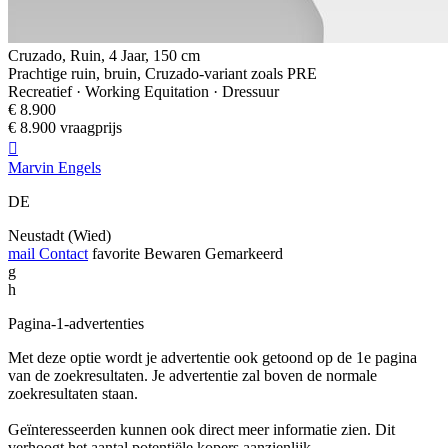
Cruzado, Ruin, 4 Jaar, 150 cm
Prachtige ruin, bruin, Cruzado-variant zoals PRE
Recreatief · Working Equitation · Dressuur
€ 8.900
€ 8.900 vraagprijs

Marvin Engels
DE
Neustadt (Wied)
mail
Contact
favorite
Bewaren
Gemarkeerd
g
h
Pagina-1-advertenties
Met deze optie wordt je advertentie ook getoond op de 1e pagina
van de zoekresultaten. Je advertentie zal boven de normale
zoekresultaten staan.
Geïnteresseerden kunnen ook direct meer informatie zien. Dit
verhoogt het aantal potentiële kopers aanzienlijk.