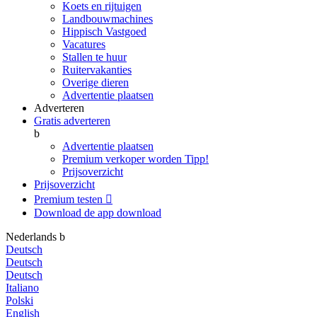
Koets en rijtuigen
Landbouwmachines
Hippisch Vastgoed
Vacatures
Stallen te huur
Ruitervakanties
Overige dieren
Advertentie plaatsen
Adverteren
Gratis adverteren
b
Advertentie plaatsen
Premium verkoper worden
Tipp!
Prijsoverzicht
Prijsoverzicht
Premium testen

Download de app
download
Nederlands
b
Deutsch
Deutsch
Deutsch
Italiano
Polski
English