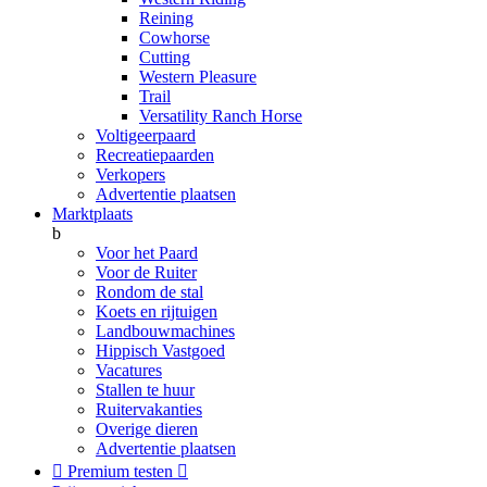
Reining
Cowhorse
Cutting
Western Pleasure
Trail
Versatility Ranch Horse
Voltigeerpaard
Recreatiepaarden
Verkopers
Advertentie plaatsen
Marktplaats
b
Voor het Paard
Voor de Ruiter
Rondom de stal
Koets en rijtuigen
Landbouwmachines
Hippisch Vastgoed
Vacatures
Stallen te huur
Ruitervakanties
Overige dieren
Advertentie plaatsen

Premium testen
