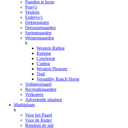
Paarden te koop
Pony's
Veulens
Embryo’s
Dekhengsten
Dressuurpaarden
Springpaarden
Westernpaarden
b
Western Riding
Reining
Cowhorse
Cutting
Western Pleasure
Trail
Versatility Ranch Horse
Voltigeerpaard
Recreatiepaarden
Verkopers
Advertentie plaatsen
Marktplaats
b
Voor het Paard
Voor de Ruiter
Rondom de stal