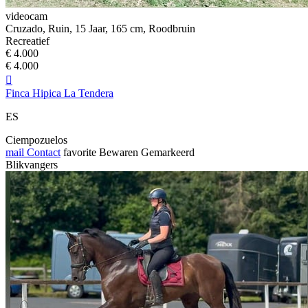
videocam
Cruzado, Ruin, 15 Jaar, 165 cm, Roodbruin
Recreatief
€ 4.000
€ 4.000

Finca Hipica La Tendera
ES
Ciempozuelos
mail
Contact
favorite
Bewaren
Gemarkeerd
Blikvangers