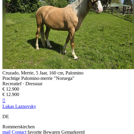
Cruzado, Merrie, 5 Jaar, 160 cm, Palomino
Prachtige Palomino-merrie "Noruega"
Recreatief · Dressuur
€ 12.900
€ 12.900

Lukas Laznovsky
DE
Rommerskirchen
mail
Contact
favorite
Bewaren
Gemarkeerd