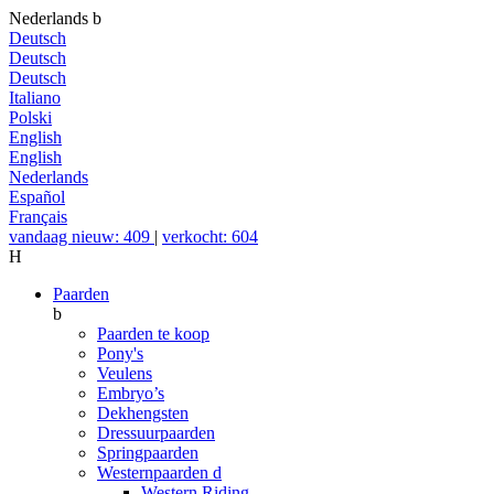
Nederlands
b
Deutsch
Deutsch
Deutsch
Italiano
Polski
English
English
Nederlands
Español
Français
vandaag nieuw: 409
|
verkocht: 604
H
Paarden
b
Paarden te koop
Pony's
Veulens
Embryo’s
Dekhengsten
Dressuurpaarden
Springpaarden
Westernpaarden
d
Western Riding