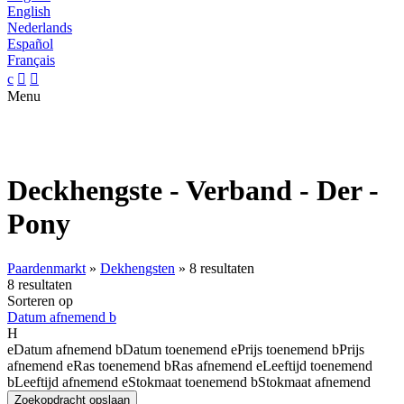
English
Nederlands
Español
Français
c


Menu
Deckhengste - Verband - Der -
Pony
Paardenmarkt
»
Dekhengsten
»
8 resultaten
8 resultaten
Sorteren op
Datum afnemend
b
H
e
Datum afnemend
b
Datum toenemend
e
Prijs toenemend
b
Prijs
afnemend
e
Ras toenemend
b
Ras afnemend
e
Leeftijd toenemend
b
Leeftijd afnemend
e
Stokmaat toenemend
b
Stokmaat afnemend
Zoekopdracht opslaan