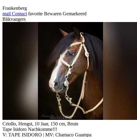
Frankenberg
mail
Contact
favorite
Bewaren
Gemarkeerd
Blikvangers
Criollo, Hengst, 10 Jaar, 150 cm, Bruin
Tape Isidoro Nachkomme!!!
V: TAPE ISIDORO | MV: Chamaco Guampa