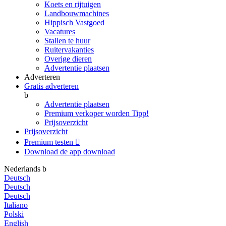
Koets en rijtuigen
Landbouwmachines
Hippisch Vastgoed
Vacatures
Stallen te huur
Ruitervakanties
Overige dieren
Advertentie plaatsen
Adverteren
Gratis adverteren
b
Advertentie plaatsen
Premium verkoper worden
Tipp!
Prijsoverzicht
Prijsoverzicht
Premium testen

Download de app
download
Nederlands
b
Deutsch
Deutsch
Deutsch
Italiano
Polski
English