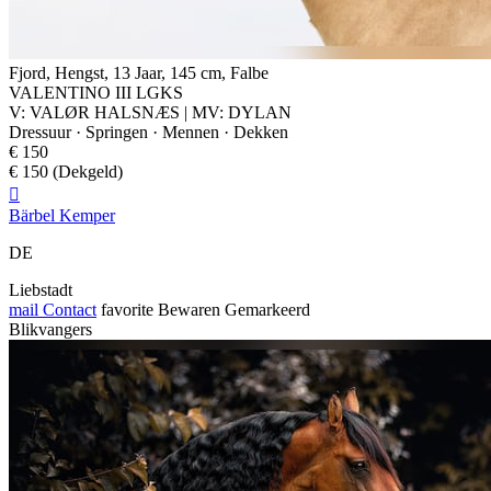
Fjord, Hengst, 13 Jaar, 145 cm, Falbe
VALENTINO III LGKS
V: VALØR HALSNÆS | MV: DYLAN
Dressuur · Springen · Mennen · Dekken
€ 150
€ 150 (Dekgeld)

Bärbel Kemper
DE
Liebstadt
mail
Contact
favorite
Bewaren
Gemarkeerd
Blikvangers