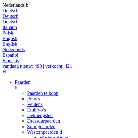
Nederlands
b
Deutsch
Deutsch
Deutsch
Italiano
Polski
English
English
Nederlands
Español
Français
vandaag nieuw: 498
|
verkocht: 421
H
Paarden
b
Paarden te koop
Pony's
Veulens
Embryo’s
Dekhengsten
Dressuurpaarden
Springpaarden
Westernpaarden
d
Western Riding