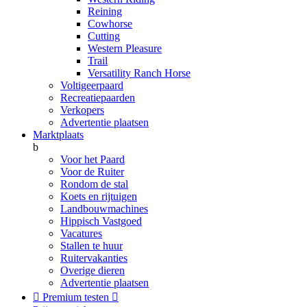
Reining
Cowhorse
Cutting
Western Pleasure
Trail
Versatility Ranch Horse
Voltigeerpaard
Recreatiepaarden
Verkopers
Advertentie plaatsen
Marktplaats
b
Voor het Paard
Voor de Ruiter
Rondom de stal
Koets en rijtuigen
Landbouwmachines
Hippisch Vastgoed
Vacatures
Stallen te huur
Ruitervakanties
Overige dieren
Advertentie plaatsen

Premium testen
