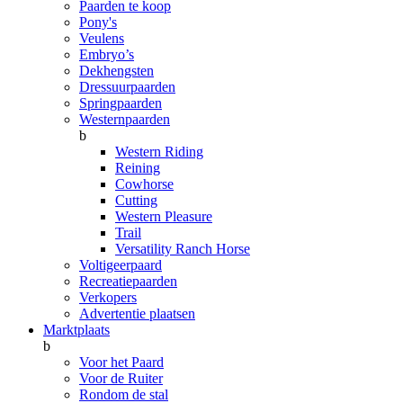
Paarden te koop
Pony's
Veulens
Embryo’s
Dekhengsten
Dressuurpaarden
Springpaarden
Westernpaarden
b
Western Riding
Reining
Cowhorse
Cutting
Western Pleasure
Trail
Versatility Ranch Horse
Voltigeerpaard
Recreatiepaarden
Verkopers
Advertentie plaatsen
Marktplaats
b
Voor het Paard
Voor de Ruiter
Rondom de stal