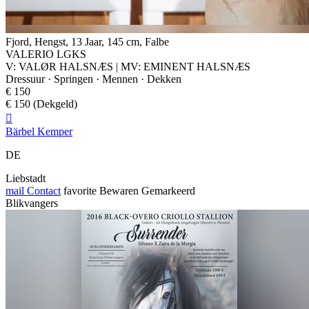
Fjord, Hengst, 13 Jaar, 145 cm, Falbe
VALERIO LGKS
V: VALØR HALSNÆS | MV: EMINENT HALSNÆS
Dressuur · Springen · Mennen · Dekken
€ 150
€ 150 (Dekgeld)

Bärbel Kemper
DE
Liebstadt
mail
Contact
favorite
Bewaren
Gemarkeerd
Blikvangers