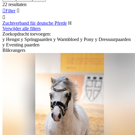
22 resultaten

Filter


Zuchtverband für deutsche Pferde
H
Verwijder alle filters
Zoekopdracht toevoegen:
y
Hengst
y
Springpaarden
y
Warmbloed
y
Pony
y
Dressuurpaarden
y
Eventing paarden
Blikvangers