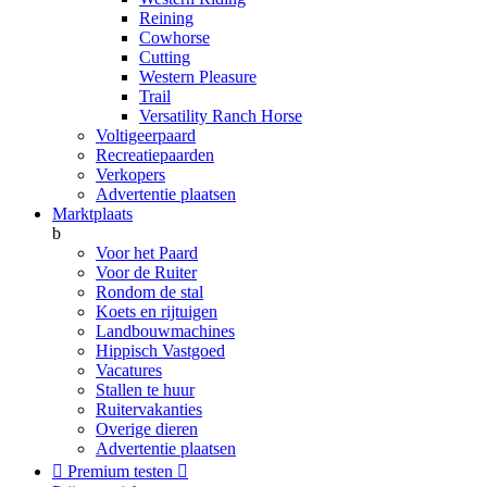
Reining
Cowhorse
Cutting
Western Pleasure
Trail
Versatility Ranch Horse
Voltigeerpaard
Recreatiepaarden
Verkopers
Advertentie plaatsen
Marktplaats
b
Voor het Paard
Voor de Ruiter
Rondom de stal
Koets en rijtuigen
Landbouwmachines
Hippisch Vastgoed
Vacatures
Stallen te huur
Ruitervakanties
Overige dieren
Advertentie plaatsen

Premium testen
