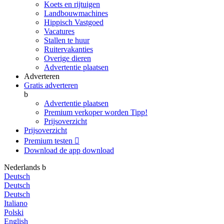
Koets en rijtuigen
Landbouwmachines
Hippisch Vastgoed
Vacatures
Stallen te huur
Ruitervakanties
Overige dieren
Advertentie plaatsen
Adverteren
Gratis adverteren
b
Advertentie plaatsen
Premium verkoper worden
Tipp!
Prijsoverzicht
Prijsoverzicht
Premium testen

Download de app
download
Nederlands
b
Deutsch
Deutsch
Deutsch
Italiano
Polski
English