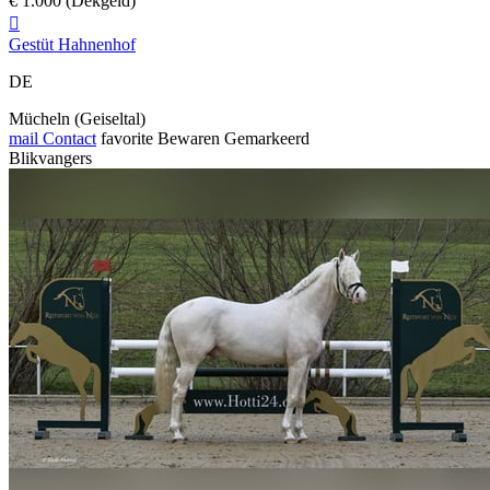
€ 1.000 (Dekgeld)

Gestüt Hahnenhof
DE
Mücheln (Geiseltal)
mail
Contact
favorite
Bewaren
Gemarkeerd
Blikvangers