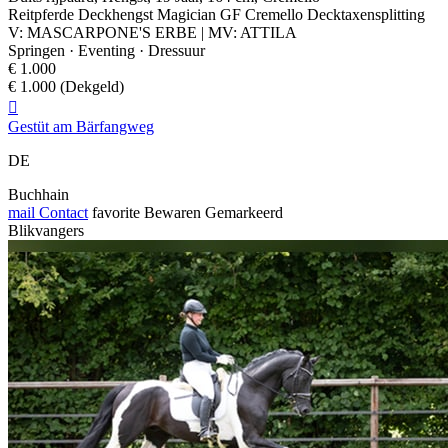
Reitpferde Deckhengst Magician GF Cremello Decktaxensplitting
V: MASCARPONE'S ERBE | MV: ATTILA
Springen · Eventing · Dressuur
€ 1.000
€ 1.000 (Dekgeld)

Gestüt am Bärfangweg
DE
Buchhain
mail
Contact
favorite
Bewaren
Gemarkeerd
Blikvangers