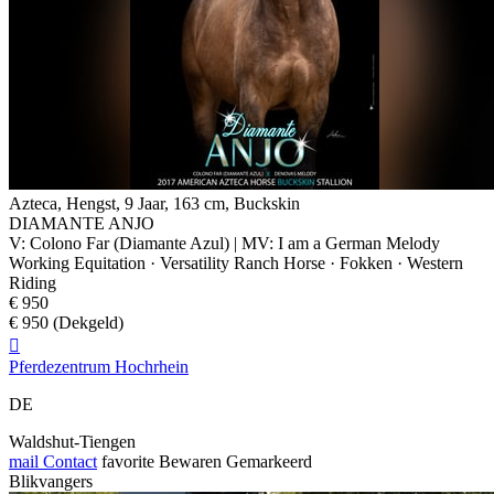
Azteca, Hengst, 9 Jaar, 163 cm, Buckskin
DIAMANTE ANJO
V: Colono Far (Diamante Azul) | MV: I am a German Melody
Working Equitation · Versatility Ranch Horse · Fokken · Western
Riding
€ 950
€ 950 (Dekgeld)

Pferdezentrum Hochrhein
DE
Waldshut-Tiengen
mail
Contact
favorite
Bewaren
Gemarkeerd
Blikvangers