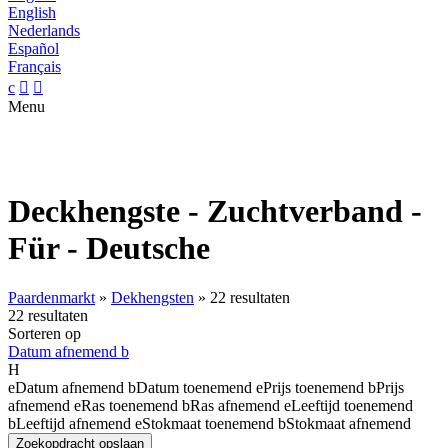
English
Nederlands
Español
Français
c


Menu
Deckhengste - Zuchtverband -
Für - Deutsche
Paardenmarkt
»
Dekhengsten
»
22 resultaten
22 resultaten
Sorteren op
Datum afnemend
b
H
e
Datum afnemend
b
Datum toenemend
e
Prijs toenemend
b
Prijs
afnemend
e
Ras toenemend
b
Ras afnemend
e
Leeftijd toenemend
b
Leeftijd afnemend
e
Stokmaat toenemend
b
Stokmaat afnemend
Zoekopdracht opslaan