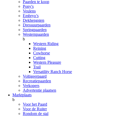
Paarden te koop
Pony's
Veulens
Embryo’s
Dekhengsten
Dressuurpaarden
Springpaarden
Westernpaarden
b
Western Riding
Reining
Cowhorse
Cutting
Western Pleasure
Trail
Versatility Ranch Horse
Voltigeerpaard
Recreatiepaarden
Verkopers
Advertentie plaatsen
Marktplaats
b
Voor het Paard
Voor de Ruiter
Rondom de stal