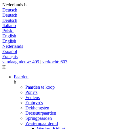
Nederlands
b
Deutsch
Deutsch
Deutsch
Italiano
Polski
English
English
Nederlands
Español
Français
vandaag nieuw: 409
|
verkocht: 603
H
Paarden
b
Paarden te koop
Pony's
Veulens
Embryo’s
Dekhengsten
Dressuurpaarden
Springpaarden
Westernpaarden
d
Western Riding