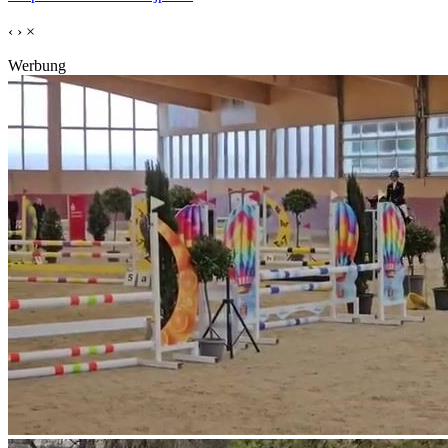
‹
›
×
Werbung