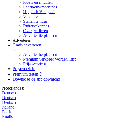
Koets en rijtuigen
Landbouwmachines
Hippisch Vastgoed
Vacatures
Stallen te huur
Ruitervakanties
Overige dieren
Advertentie plaatsen
Adverteren
Gratis adverteren
b
Advertentie plaatsen
Premium verkoper worden
Tipp!
Prijsoverzicht
Prijsoverzicht
Premium testen

Download de app
download
Nederlands
b
Deutsch
Deutsch
Deutsch
Italiano
Polski
English