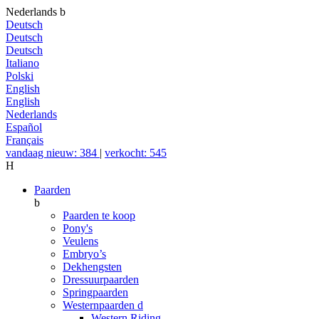
Nederlands
b
Deutsch
Deutsch
Deutsch
Italiano
Polski
English
English
Nederlands
Español
Français
vandaag nieuw: 384
|
verkocht: 545
H
Paarden
b
Paarden te koop
Pony's
Veulens
Embryo’s
Dekhengsten
Dressuurpaarden
Springpaarden
Westernpaarden
d
Western Riding