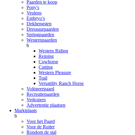
Paarden te koop
Pony's
Veulens
Embryo’s
Dekhengsten
Dressuurpaarden
Springpaarden
Westernpaarden
b
Western Riding
Reining
Cowhorse
Cutting
Western Pleasure
Trail
Versatility Ranch Horse
Voltigeerpaard
Recreatiepaarden
Verkopers
Advertentie plaatsen
Marktplaats
b
Voor het Paard
Voor de Ruiter
Rondom de stal