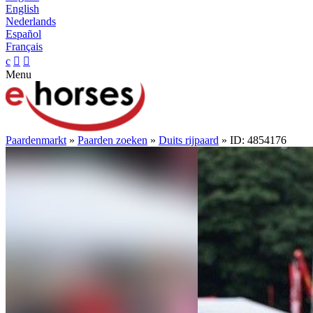
English
Nederlands
Español
Français
c


Menu
Paardenmarkt
»
Paarden zoeken
»
Duits rijpaard
» ID: 4854176