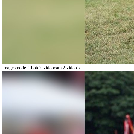
imagesmode
2 Foto's
videocam
2 video's