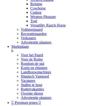
Reining
Cowhorse
Cutting
Western Pleasure
Trail
Versatility Ranch Horse
Voltigeerpaard
Recreatiepaarden
Verkopers
Advertentie plaatsen
Marktplaats
b
Voor het Paard
Voor de Ruiter
Rondom de stal
Koets en rijtuigen
Landbouwmachines
Hippisch Vastgoed
Vacatures
Stallen te huur
Ruitervakanties
Overige dieren
Advertentie plaatsen

Premium testen
