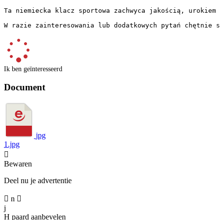
Ta niemiecka klacz sportowa zachwyca jakością, urokiem 
W razie zainteresowania lub dodatkowych pytań chętnie s
Ik ben geïnteresseerd
Document
jpg
1.jpg

Bewaren
Deel nu je advertentie

n

j
H
paard aanbevelen