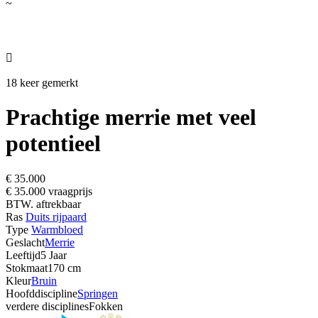
~

18 keer gemerkt
Prachtige merrie met veel
potentieel
€ 35.000
€ 35.000 vraagprijs
BTW. aftrekbaar
Ras
Duits rijpaard
Type
Warmbloed
Geslacht
Merrie
Leeftijd
5 Jaar
Stokmaat
170 cm
Kleur
Bruin
Hoofddiscipline
Springen
verdere disciplines
Fokken