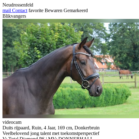
Neudrossenfeld
mail
Contact
favorite
Bewaren
Gemarkeerd
Blikvangers
videocam
Duits rijpaard, Ruin, 4 Jaar, 169 cm, Donkerbruin
Veelbelovend jong talent met toekomstperspectief
V: Total Diamond PS | MV: DONNERHALL