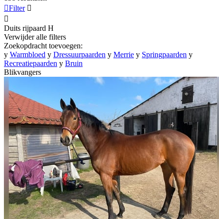

Filter


Duits rijpaard
H
Verwijder alle filters
Zoekopdracht toevoegen:
y
Warmbloed
y
Dressuurpaarden
y
Merrie
y
Springpaarden
y
Recreatiepaarden
y
Bruin
Blikvangers