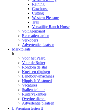
Reining
Cowhorse
Cutting
Western Pleasure
Trail
Versatility Ranch Horse
Voltigeerpaard
Recreatiepaarden
Verkopers
Advertentie plaatsen
Marktplaats
b
Voor het Paard
Voor de Ruiter
Rondom de stal
Koets en rijtuigen
Landbouwmachines
Hippisch Vastgoed
Vacatures
Stallen te huur
Ruitervakanties
Overige dieren
Advertentie plaatsen

Premium testen
