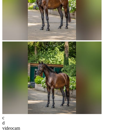
c
d
videocam