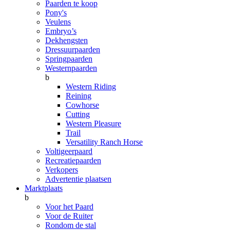
Paarden te koop
Pony's
Veulens
Embryo’s
Dekhengsten
Dressuurpaarden
Springpaarden
Westernpaarden
b
Western Riding
Reining
Cowhorse
Cutting
Western Pleasure
Trail
Versatility Ranch Horse
Voltigeerpaard
Recreatiepaarden
Verkopers
Advertentie plaatsen
Marktplaats
b
Voor het Paard
Voor de Ruiter
Rondom de stal