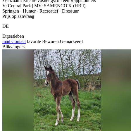
Zeldzaam! Elitaire voshengst uit een Rapps-ouders
V: Central Park | MV: SAMENCO K (HB I)
Springen · Hunter · Recreatief · Dressuur
Prijs op aanvraag
DE
Etgersleben
mail
Contact
favorite
Bewaren
Gemarkeerd
Blikvangers