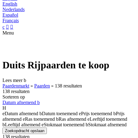
English
Nederlands
Español
Français
c


Menu
Duits Rijpaarden te koop
Lees meer
b
Paardenmarkt
»
Paarden
»
138 resultaten
138 resultaten
Sorteren op
Datum afnemend
b
H
e
Datum afnemend
b
Datum toenemend
e
Prijs toenemend
b
Prijs
afnemend
e
Ras toenemend
b
Ras afnemend
e
Leeftijd toenemend
b
Leeftijd afnemend
e
Stokmaat toenemend
b
Stokmaat afnemend
Zoekopdracht opslaan
138 resultaten