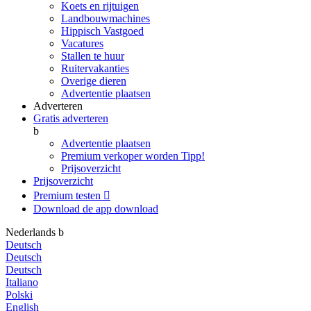
Koets en rijtuigen
Landbouwmachines
Hippisch Vastgoed
Vacatures
Stallen te huur
Ruitervakanties
Overige dieren
Advertentie plaatsen
Adverteren
Gratis adverteren
b
Advertentie plaatsen
Premium verkoper worden
Tipp!
Prijsoverzicht
Prijsoverzicht
Premium testen

Download de app
download
Nederlands
b
Deutsch
Deutsch
Deutsch
Italiano
Polski
English