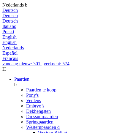
Nederlands
b
Deutsch
Deutsch
Deutsch
Italiano
Polski
English
English
Nederlands
Español
Français
vandaag nieuw: 301
|
verkocht: 574
H
Paarden
b
Paarden te koop
Pony's
Veulens
Embryo’s
Dekhengsten
Dressuurpaarden
Springpaarden
Westernpaarden
d
Western Riding