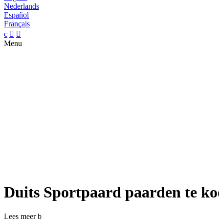
Nederlands
Español
Français
c


Menu
Duits Sportpaard paarden te k
Lees meer
b