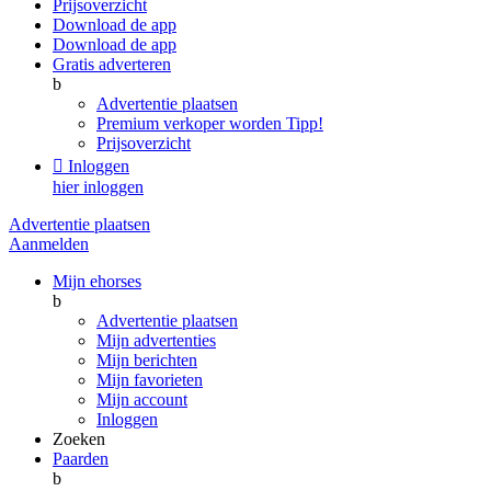
Prijsoverzicht
Download de app
Download de app
Gratis adverteren
b
Advertentie plaatsen
Premium verkoper worden
Tipp!
Prijsoverzicht

Inloggen
hier inloggen
Advertentie plaatsen
Aanmelden
Mijn ehorses
b
Advertentie plaatsen
Mijn advertenties
Mijn berichten
Mijn favorieten
Mijn account
Inloggen
Zoeken
Paarden
b