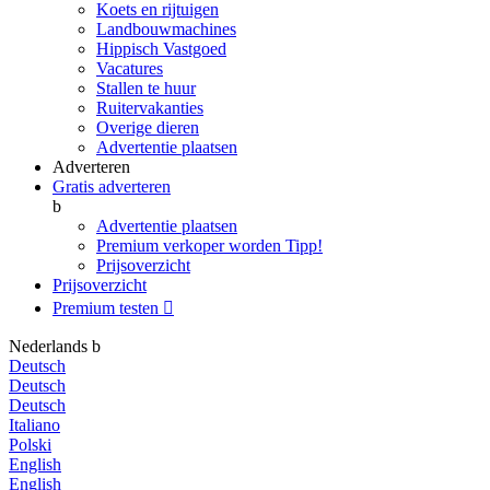
Koets en rijtuigen
Landbouwmachines
Hippisch Vastgoed
Vacatures
Stallen te huur
Ruitervakanties
Overige dieren
Advertentie plaatsen
Adverteren
Gratis adverteren
b
Advertentie plaatsen
Premium verkoper worden
Tipp!
Prijsoverzicht
Prijsoverzicht
Premium testen

Nederlands
b
Deutsch
Deutsch
Deutsch
Italiano
Polski
English
English