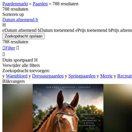
Paardenmarkt
»
Paarden
»
788 resultaten
788 resultaten
Sorteren op
Datum afnemend
b
H
e
Datum afnemend
b
Datum toenemend
e
Prijs toenemend
b
Prijs afne
Zoekopdracht opslaan
788 resultaten

Filter


Duits sportpaard
H
Verwijder alle filters
Zoekopdracht toevoegen:
y
Warmbloed
y
Dressuurpaarden
y
Springpaarden
y
Merrie
y
Recreat
Blikvangers