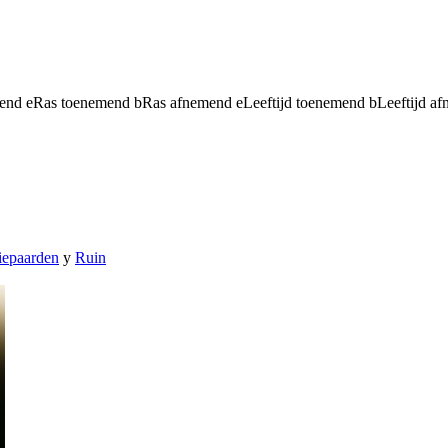
mend
e
Ras toenemend
b
Ras afnemend
e
Leeftijd toenemend
b
Leeftijd a
iepaarden
y
Ruin