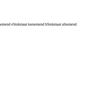
fnemend
e
Stokmaat toenemend
b
Stokmaat afnemend