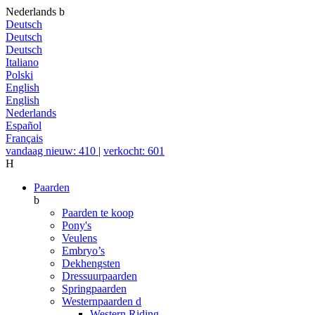
Nederlands
b
Deutsch
Deutsch
Deutsch
Italiano
Polski
English
English
Nederlands
Español
Français
vandaag nieuw: 410
|
verkocht: 601
H
Paarden
b
Paarden te koop
Pony's
Veulens
Embryo’s
Dekhengsten
Dressuurpaarden
Springpaarden
Westernpaarden
d
Western Riding