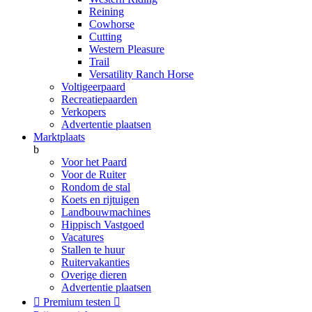
Reining
Cowhorse
Cutting
Western Pleasure
Trail
Versatility Ranch Horse
Voltigeerpaard
Recreatiepaarden
Verkopers
Advertentie plaatsen
Marktplaats
b
Voor het Paard
Voor de Ruiter
Rondom de stal
Koets en rijtuigen
Landbouwmachines
Hippisch Vastgoed
Vacatures
Stallen te huur
Ruitervakanties
Overige dieren
Advertentie plaatsen

Premium testen
