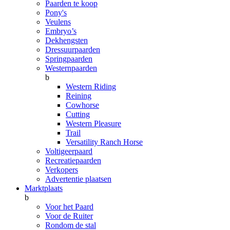
Paarden te koop
Pony's
Veulens
Embryo’s
Dekhengsten
Dressuurpaarden
Springpaarden
Westernpaarden
b
Western Riding
Reining
Cowhorse
Cutting
Western Pleasure
Trail
Versatility Ranch Horse
Voltigeerpaard
Recreatiepaarden
Verkopers
Advertentie plaatsen
Marktplaats
b
Voor het Paard
Voor de Ruiter
Rondom de stal