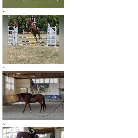
~
~
~