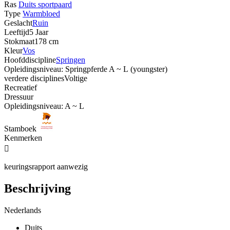
Ras
Duits sportpaard
Type
Warmbloed
Geslacht
Ruin
Leeftijd
5 Jaar
Stokmaat
178 cm
Kleur
Vos
Hoofddiscipline
Springen
Opleidingsniveau: Springpferde A ~ L (youngster)
verdere disciplines
Voltige
Recreatief
Dressuur
Opleidingsniveau: A ~ L
Stamboek
Kenmerken

keuringsrapport aanwezig
Beschrijving
Nederlands
Duits