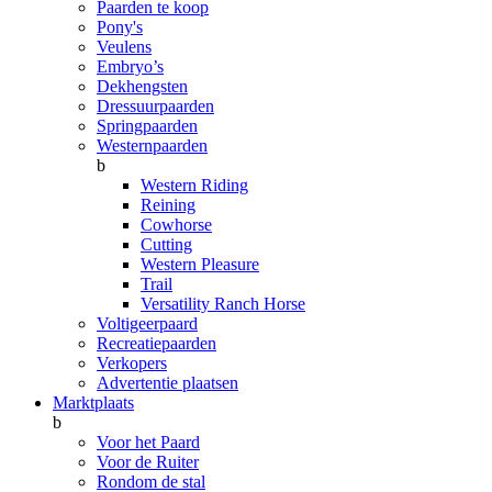
Paarden te koop
Pony's
Veulens
Embryo’s
Dekhengsten
Dressuurpaarden
Springpaarden
Westernpaarden
b
Western Riding
Reining
Cowhorse
Cutting
Western Pleasure
Trail
Versatility Ranch Horse
Voltigeerpaard
Recreatiepaarden
Verkopers
Advertentie plaatsen
Marktplaats
b
Voor het Paard
Voor de Ruiter
Rondom de stal