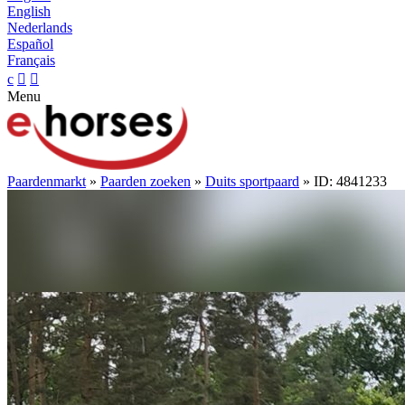
English
Nederlands
Español
Français
c


Menu
Paardenmarkt
»
Paarden zoeken
»
Duits sportpaard
» ID: 4841233