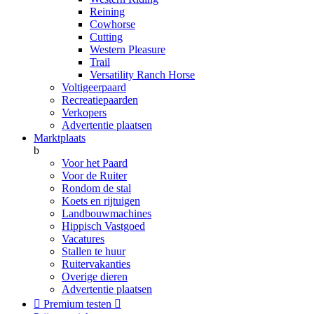
Reining
Cowhorse
Cutting
Western Pleasure
Trail
Versatility Ranch Horse
Voltigeerpaard
Recreatiepaarden
Verkopers
Advertentie plaatsen
Marktplaats
b
Voor het Paard
Voor de Ruiter
Rondom de stal
Koets en rijtuigen
Landbouwmachines
Hippisch Vastgoed
Vacatures
Stallen te huur
Ruitervakanties
Overige dieren
Advertentie plaatsen

Premium testen
