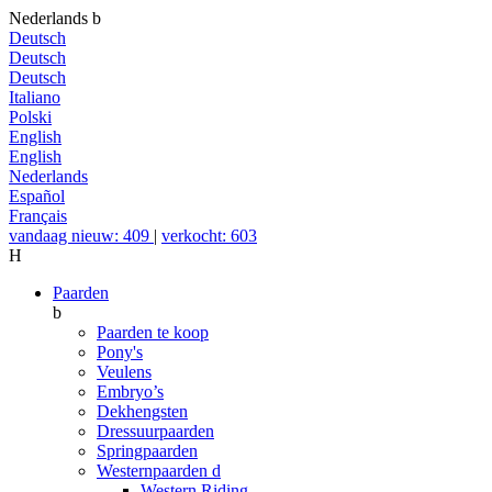
Nederlands
b
Deutsch
Deutsch
Deutsch
Italiano
Polski
English
English
Nederlands
Español
Français
vandaag nieuw: 409
|
verkocht: 603
H
Paarden
b
Paarden te koop
Pony's
Veulens
Embryo’s
Dekhengsten
Dressuurpaarden
Springpaarden
Westernpaarden
d
Western Riding