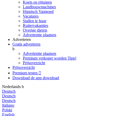
Koets en rijtuigen
Landbouwmachines
Hippisch Vastgoed
Vacatures
Stallen te huur
Ruitervakanties
Overige dieren
Advertentie plaatsen
Adverteren
Gratis adverteren
b
Advertentie plaatsen
Premium verkoper worden
Tipp!
Prijsoverzicht
Prijsoverzicht
Premium testen

Download de app
download
Nederlands
b
Deutsch
Deutsch
Deutsch
Italiano
Polski
English