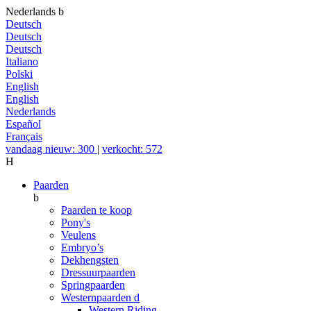
Nederlands
b
Deutsch
Deutsch
Deutsch
Italiano
Polski
English
English
Nederlands
Español
Français
vandaag nieuw: 300
|
verkocht: 572
H
Paarden
b
Paarden te koop
Pony's
Veulens
Embryo’s
Dekhengsten
Dressuurpaarden
Springpaarden
Westernpaarden
d
Western Riding