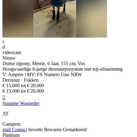
c
d
videocam
Nieuw
Duitse rijpony, Merrie, 6 Jaar, 155 cm, Vos
Hoogwaardige 6-jarige dressuurponystute met top-afstamming
V: Ampere | MV: FS Numero Uno NRW
Dressuur · Fokken
€ 15.000 tot € 20.000
€ 15.000 tot € 20.000

Susanne Wagneder
AT
Gampern
mail
Contact
favorite
Bewaren
Gemarkeerd
Platinum