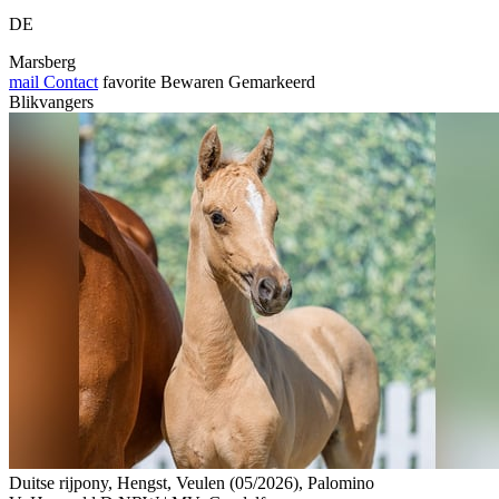
DE
Marsberg
mail
Contact
favorite
Bewaren
Gemarkeerd
Blikvangers
Duitse rijpony, Hengst, Veulen (05/2026), Palomino