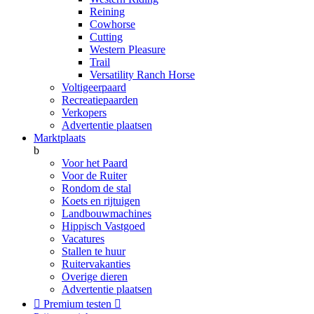
Reining
Cowhorse
Cutting
Western Pleasure
Trail
Versatility Ranch Horse
Voltigeerpaard
Recreatiepaarden
Verkopers
Advertentie plaatsen
Marktplaats
b
Voor het Paard
Voor de Ruiter
Rondom de stal
Koets en rijtuigen
Landbouwmachines
Hippisch Vastgoed
Vacatures
Stallen te huur
Ruitervakanties
Overige dieren
Advertentie plaatsen

Premium testen
