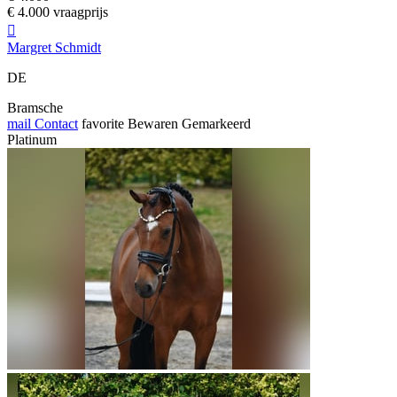
€ 4.000 vraagprijs

Margret Schmidt
DE
Bramsche
mail
Contact
favorite
Bewaren
Gemarkeerd
Platinum