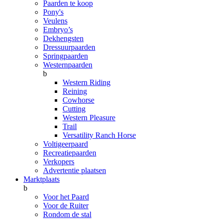
Paarden te koop
Pony's
Veulens
Embryo’s
Dekhengsten
Dressuurpaarden
Springpaarden
Westernpaarden
b
Western Riding
Reining
Cowhorse
Cutting
Western Pleasure
Trail
Versatility Ranch Horse
Voltigeerpaard
Recreatiepaarden
Verkopers
Advertentie plaatsen
Marktplaats
b
Voor het Paard
Voor de Ruiter
Rondom de stal