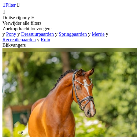

Filter


Duitse rijpony
H
Verwijder alle filters
Zoekopdracht toevoegen:
y
Pony
y
Dressuurpaarden
y
Springpaarden
y
Merrie
y
Recreatiepaarden
y
Ruin
Blikvangers