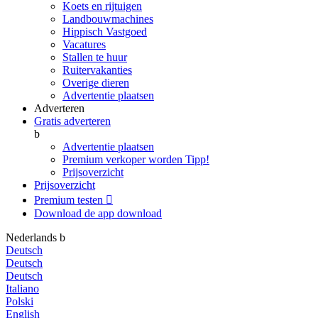
Koets en rijtuigen
Landbouwmachines
Hippisch Vastgoed
Vacatures
Stallen te huur
Ruitervakanties
Overige dieren
Advertentie plaatsen
Adverteren
Gratis adverteren
b
Advertentie plaatsen
Premium verkoper worden
Tipp!
Prijsoverzicht
Prijsoverzicht
Premium testen

Download de app
download
Nederlands
b
Deutsch
Deutsch
Deutsch
Italiano
Polski
English