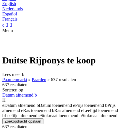
English
Nederlands
Español
Français
c


Menu
Duitse Rijponys te koop
Lees meer
b
Paardenmarkt
»
Paarden
»
637 resultaten
637 resultaten
Sorteren op
Datum afnemend
b
H
e
Datum afnemend
b
Datum toenemend
e
Prijs toenemend
b
Prijs
afnemend
e
Ras toenemend
b
Ras afnemend
e
Leeftijd toenemend
b
Leeftijd afnemend
e
Stokmaat toenemend
b
Stokmaat afnemend
Zoekopdracht opslaan
637 resultaten