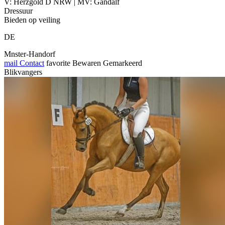
V: Herzgold D NRW | MV: Gandalf
Dressuur
Bieden op veiling
DE
Mnster-Handorf
mail
Contact
favorite
Bewaren
Gemarkeerd
Blikvangers