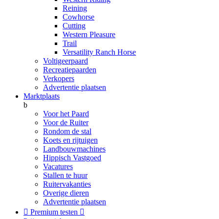
Reining
Cowhorse
Cutting
Western Pleasure
Trail
Versatility Ranch Horse
Voltigeerpaard
Recreatiepaarden
Verkopers
Advertentie plaatsen
Marktplaats
b
Voor het Paard
Voor de Ruiter
Rondom de stal
Koets en rijtuigen
Landbouwmachines
Hippisch Vastgoed
Vacatures
Stallen te huur
Ruitervakanties
Overige dieren
Advertentie plaatsen

Premium testen
