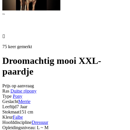
~

75 keer gemerkt
Droomachtig mooi XXL-
paardje
Prijs op aanvraag
Ras
Duitse rijpony
Type
Pony
Geslacht
Merrie
Leeftijd
7 Jaar
Stokmaat
151 cm
Kleur
Falbe
Hoofddiscipline
Dressuur
Opleidingsniveau: L ~ M