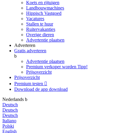
Koets en rijtuigen
Landbouwmachines
Hippisch Vastgoed
Vacatures
Stallen te huur
Ruitervakanties
Overige dieren
Advertentie plaatsen
Adverteren
Gratis adverteren
b
Advertentie plaatsen
Premium verkoper worden
Tipp!
Prijsoverzicht
Prijsoverzicht
Premium testen

Download de app
download
Nederlands
b
Deutsch
Deutsch
Deutsch
Italiano
Polski
English