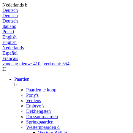
Nederlands
b
Deutsch
Deutsch
Deutsch
Italiano
Polski
English
English
Nederlands
Español
Français
vandaag nieuw: 410
|
verkocht: 554
H
Paarden
b
Paarden te koop
Pony's
Veulens
Embryo’s
Dekhengsten
Dressuurpaarden
Springpaarden
Westernpaarden
d
Western Riding