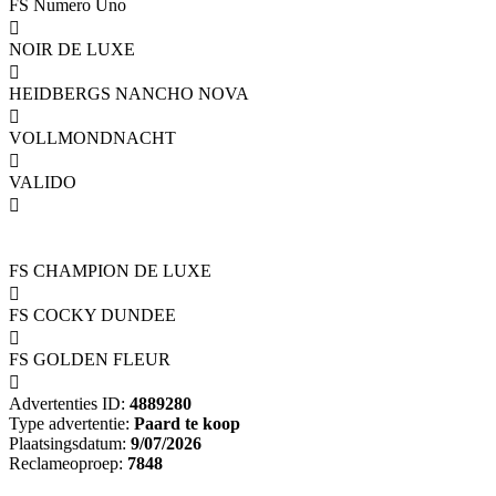
FS Numero Uno

NOIR DE LUXE

HEIDBERGS NANCHO NOVA

VOLLMONDNACHT

VALIDO

FS CHAMPION DE LUXE

FS COCKY DUNDEE

FS GOLDEN FLEUR

Advertenties ID:
4889280
Type advertentie:
Paard te koop
Plaatsingsdatum:
9/07/2026
Reclameoproep:
7848