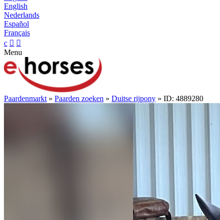
English
Nederlands
Español
Français
c


Menu
Paardenmarkt
»
Paarden zoeken
»
Duitse rijpony
» ID: 4889280