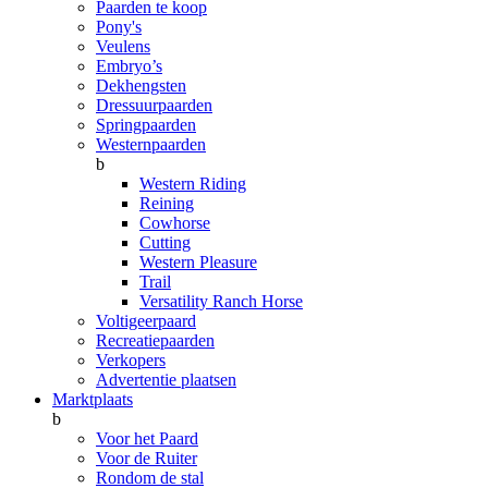
Paarden te koop
Pony's
Veulens
Embryo’s
Dekhengsten
Dressuurpaarden
Springpaarden
Westernpaarden
b
Western Riding
Reining
Cowhorse
Cutting
Western Pleasure
Trail
Versatility Ranch Horse
Voltigeerpaard
Recreatiepaarden
Verkopers
Advertentie plaatsen
Marktplaats
b
Voor het Paard
Voor de Ruiter
Rondom de stal