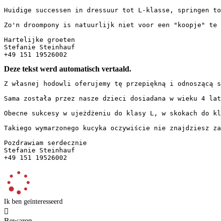
Huidige successen in dressuur tot L-klasse, springen to
Zo'n droompony is natuurlijk niet voor een "koopje" te 
Hartelijke groeten  

Stefanie Steinhauf  

+49 151 19526002
Deze tekst werd automatisch vertaald.
Z własnej hodowli oferujemy tę przepiękną i odnoszącą s
Sama została przez nasze dzieci dosiadana w wieku 4 lat
Obecne sukcesy w ujeżdżeniu do klasy L, w skokach do kl
Takiego wymarzonego kucyka oczywiście nie znajdziesz za
Pozdrawiam serdecznie  

Stefanie Steinhauf  

+49 151 19526002
Ik ben geïnteresseerd

Bewaren