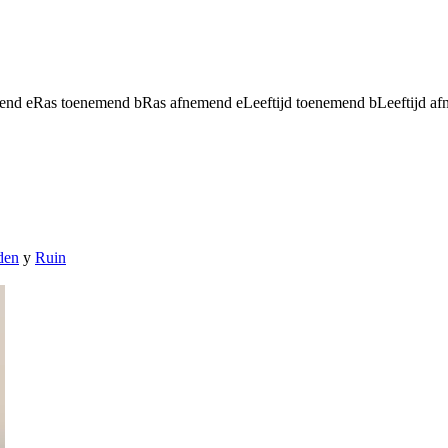
mend
e
Ras toenemend
b
Ras afnemend
e
Leeftijd toenemend
b
Leeftijd a
den
y
Ruin