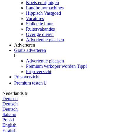
Koets en rijtuigen
Landbouwmachines
Hippisch Vastgoed
Vacatures
Stallen te huur
Ruitervakanties
Overige dieren
Advertentie plaatsen
Adverteren
Gratis adverteren
b
Advertentie plaatsen
Premium verkoper worden
Tipp!
Prijsoverzicht
Prijsoverzicht
Premium testen

Nederlands
b
Deutsch
Deutsch
Deutsch
Italiano
Polski
English
English