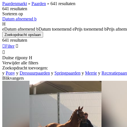
Paardenmarkt
»
Paarden
»
641 resultaten
641 resultaten
Sorteren op
Datum afnemend
b
H
e
Datum afnemend
b
Datum toenemend
e
Prijs toenemend
b
Prijs afne
Zoekopdracht opslaan
641 resultaten

Filter


Duitse rijpony
H
Verwijder alle filters
Zoekopdracht toevoegen:
y
Pony
y
Dressuurpaarden
y
Springpaarden
y
Merrie
y
Recreatiepaar
Blikvangers