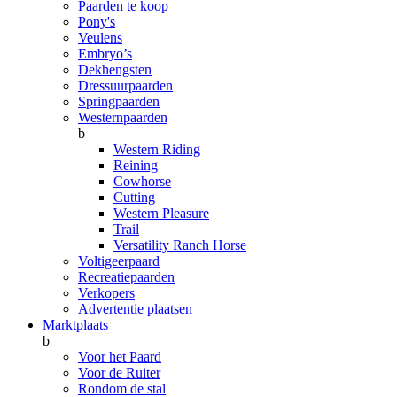
Paarden te koop
Pony's
Veulens
Embryo’s
Dekhengsten
Dressuurpaarden
Springpaarden
Westernpaarden
b
Western Riding
Reining
Cowhorse
Cutting
Western Pleasure
Trail
Versatility Ranch Horse
Voltigeerpaard
Recreatiepaarden
Verkopers
Advertentie plaatsen
Marktplaats
b
Voor het Paard
Voor de Ruiter
Rondom de stal