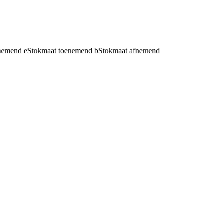
fnemend
e
Stokmaat toenemend
b
Stokmaat afnemend