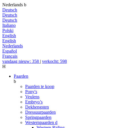
Nederlands
b
Deutsch
Deutsch
Deutsch
Italiano
Polski
English
English
Nederlands
Español
Français
vandaag nieuw: 358
|
verkocht: 598
H
Paarden
b
Paarden te koop
Pony's
Veulens
Embryo’s
Dekhengsten
Dressuurpaarden
Springpaarden
Westernpaarden
d
Western Riding