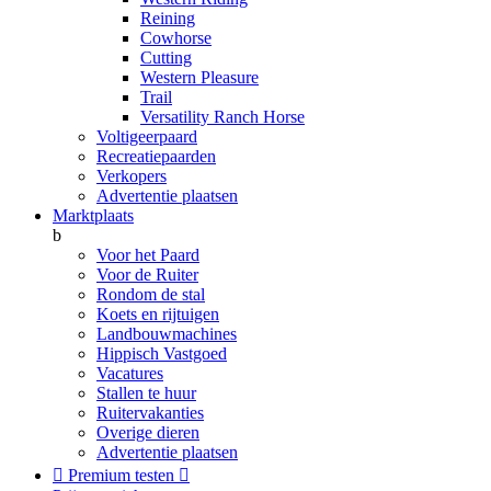
Reining
Cowhorse
Cutting
Western Pleasure
Trail
Versatility Ranch Horse
Voltigeerpaard
Recreatiepaarden
Verkopers
Advertentie plaatsen
Marktplaats
b
Voor het Paard
Voor de Ruiter
Rondom de stal
Koets en rijtuigen
Landbouwmachines
Hippisch Vastgoed
Vacatures
Stallen te huur
Ruitervakanties
Overige dieren
Advertentie plaatsen

Premium testen
