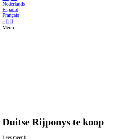
Nederlands
Español
Français
c


Menu
Duitse Rijponys te koop
Lees meer
b