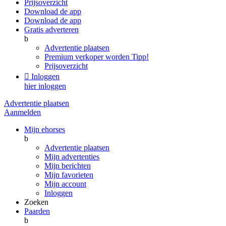
Prijsoverzicht
Download de app
Download de app
Gratis adverteren
b
Advertentie plaatsen
Premium verkoper worden
Tipp!
Prijsoverzicht

Inloggen
hier inloggen
Advertentie plaatsen
Aanmelden
Mijn ehorses
b
Advertentie plaatsen
Mijn advertenties
Mijn berichten
Mijn favorieten
Mijn account
Inloggen
Zoeken
Paarden
b