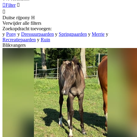

Filter


Duitse rijpony
H
Verwijder alle filters
Zoekopdracht toevoegen:
y
Pony
y
Dressuurpaarden
y
Springpaarden
y
Merrie
y
Recreatiepaarden
y
Ruin
Blikvangers