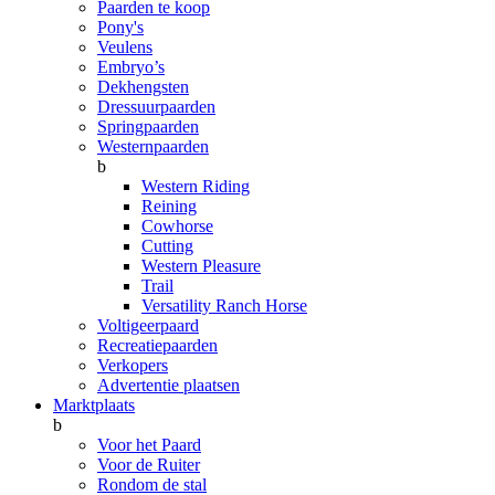
Paarden te koop
Pony's
Veulens
Embryo’s
Dekhengsten
Dressuurpaarden
Springpaarden
Westernpaarden
b
Western Riding
Reining
Cowhorse
Cutting
Western Pleasure
Trail
Versatility Ranch Horse
Voltigeerpaard
Recreatiepaarden
Verkopers
Advertentie plaatsen
Marktplaats
b
Voor het Paard
Voor de Ruiter
Rondom de stal