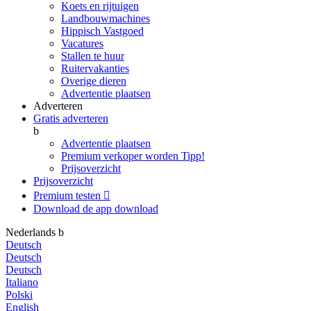
Koets en rijtuigen
Landbouwmachines
Hippisch Vastgoed
Vacatures
Stallen te huur
Ruitervakanties
Overige dieren
Advertentie plaatsen
Adverteren
Gratis adverteren
b
Advertentie plaatsen
Premium verkoper worden
Tipp!
Prijsoverzicht
Prijsoverzicht
Premium testen

Download de app
download
Nederlands
b
Deutsch
Deutsch
Deutsch
Italiano
Polski
English