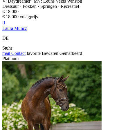
V: Daydreamer | MV: Leuns Velds Winston
Dressuur · Fokken · Springen · Recreatief
€ 18.000
€ 18.000 vraagprijs

Laura Muncz
DE
Stuhr
mail
Contact
favorite
Bewaren
Gemarkeerd
Platinum