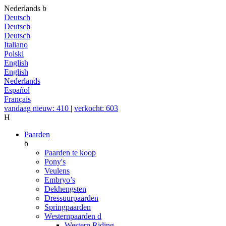
Nederlands
b
Deutsch
Deutsch
Deutsch
Italiano
Polski
English
English
Nederlands
Español
Français
vandaag nieuw: 410
|
verkocht: 603
H
Paarden
b
Paarden te koop
Pony's
Veulens
Embryo’s
Dekhengsten
Dressuurpaarden
Springpaarden
Westernpaarden
d
Western Riding