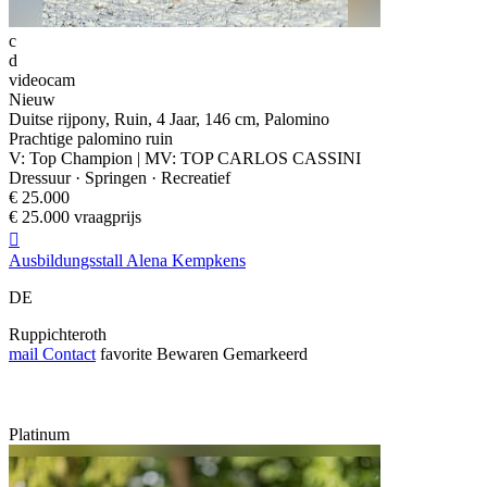
c
d
videocam
Nieuw
Duitse rijpony, Ruin, 4 Jaar, 146 cm, Palomino
Prachtige palomino ruin
V: Top Champion | MV: TOP CARLOS CASSINI
Dressuur · Springen · Recreatief
€ 25.000
€ 25.000 vraagprijs

Ausbildungsstall Alena Kempkens
DE
Ruppichteroth
mail
Contact
favorite
Bewaren
Gemarkeerd
Platinum