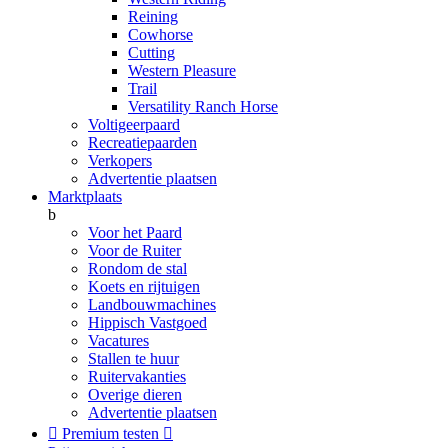
Reining
Cowhorse
Cutting
Western Pleasure
Trail
Versatility Ranch Horse
Voltigeerpaard
Recreatiepaarden
Verkopers
Advertentie plaatsen
Marktplaats
b
Voor het Paard
Voor de Ruiter
Rondom de stal
Koets en rijtuigen
Landbouwmachines
Hippisch Vastgoed
Vacatures
Stallen te huur
Ruitervakanties
Overige dieren
Advertentie plaatsen

Premium testen
