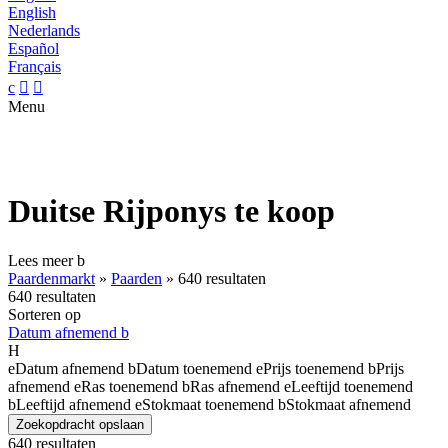
English
Nederlands
Español
Français
c


Menu
Duitse Rijponys te koop
Lees meer
b
Paardenmarkt
»
Paarden
»
640 resultaten
640 resultaten
Sorteren op
Datum afnemend
b
H
e
Datum afnemend
b
Datum toenemend
e
Prijs toenemend
b
Prijs
afnemend
e
Ras toenemend
b
Ras afnemend
e
Leeftijd toenemend
b
Leeftijd afnemend
e
Stokmaat toenemend
b
Stokmaat afnemend
Zoekopdracht opslaan
640 resultaten