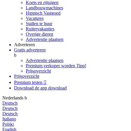
Koets en rijtuigen
Landbouwmachines
Hippisch Vastgoed
Vacatures
Stallen te huur
Ruitervakanties
Overige dieren
Advertentie plaatsen
Adverteren
Gratis adverteren
b
Advertentie plaatsen
Premium verkoper worden
Tipp!
Prijsoverzicht
Prijsoverzicht
Premium testen

Download de app
download
Nederlands
b
Deutsch
Deutsch
Deutsch
Italiano
Polski
English