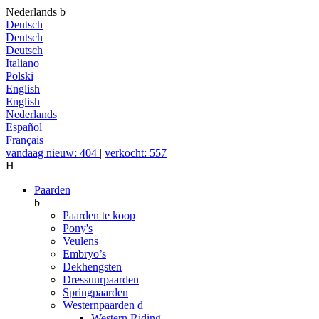
Nederlands
b
Deutsch
Deutsch
Deutsch
Italiano
Polski
English
English
Nederlands
Español
Français
vandaag nieuw: 404
|
verkocht: 557
H
Paarden
b
Paarden te koop
Pony's
Veulens
Embryo’s
Dekhengsten
Dressuurpaarden
Springpaarden
Westernpaarden
d
Western Riding