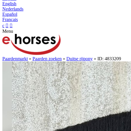
English
Nederlands
Español
Français
c


Menu
Paardenmarkt
»
Paarden zoeken
»
Duitse rijpony
» ID: 4833209