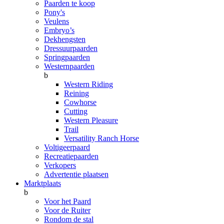
Paarden te koop
Pony's
Veulens
Embryo’s
Dekhengsten
Dressuurpaarden
Springpaarden
Westernpaarden
b
Western Riding
Reining
Cowhorse
Cutting
Western Pleasure
Trail
Versatility Ranch Horse
Voltigeerpaard
Recreatiepaarden
Verkopers
Advertentie plaatsen
Marktplaats
b
Voor het Paard
Voor de Ruiter
Rondom de stal