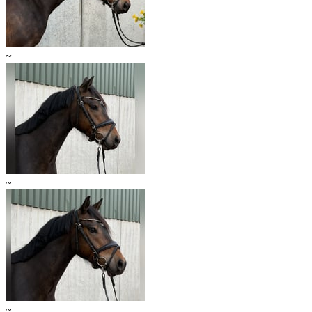
~
~
~