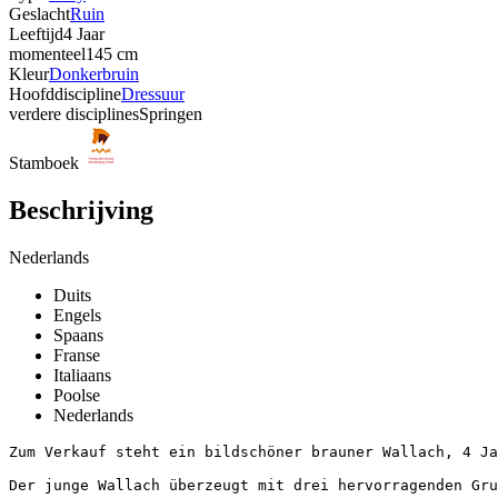
Geslacht
Ruin
Leeftijd
4 Jaar
momenteel
145 cm
Kleur
Donkerbruin
Hoofddiscipline
Dressuur
verdere disciplines
Springen
Stamboek
Beschrijving
Nederlands
Duits
Engels
Spaans
Franse
Italiaans
Poolse
Nederlands
Zum Verkauf steht ein bildschöner brauner Wallach, 4 Jah
Der junge Wallach überzeugt mit drei hervorragenden Grun