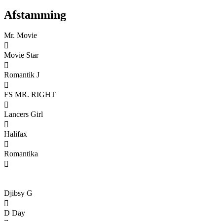
Afstamming
Mr. Movie

Movie Star

Romantik J

FS MR. RIGHT

Lancers Girl

Halifax

Romantika

Djibsy G

D Day