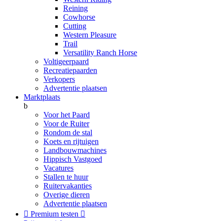
Reining
Cowhorse
Cutting
Western Pleasure
Trail
Versatility Ranch Horse
Voltigeerpaard
Recreatiepaarden
Verkopers
Advertentie plaatsen
Marktplaats
b
Voor het Paard
Voor de Ruiter
Rondom de stal
Koets en rijtuigen
Landbouwmachines
Hippisch Vastgoed
Vacatures
Stallen te huur
Ruitervakanties
Overige dieren
Advertentie plaatsen

Premium testen
