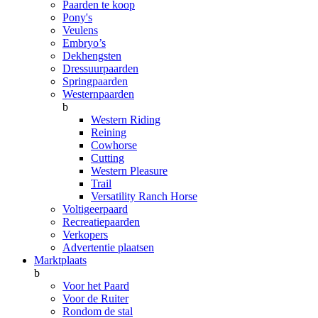
Paarden te koop
Pony's
Veulens
Embryo’s
Dekhengsten
Dressuurpaarden
Springpaarden
Westernpaarden
b
Western Riding
Reining
Cowhorse
Cutting
Western Pleasure
Trail
Versatility Ranch Horse
Voltigeerpaard
Recreatiepaarden
Verkopers
Advertentie plaatsen
Marktplaats
b
Voor het Paard
Voor de Ruiter
Rondom de stal