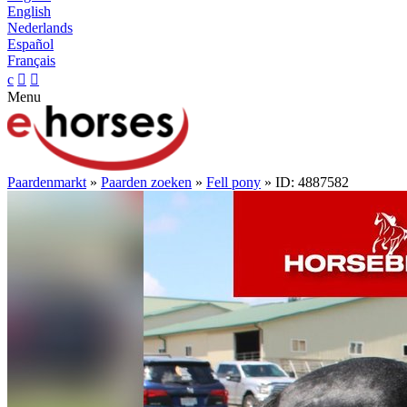
English
Nederlands
Español
Français
c


Menu
Paardenmarkt
»
Paarden zoeken
»
Fell pony
» ID: 4887582