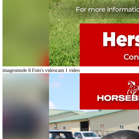
imagesmode
8 Foto's
videocam
1 video