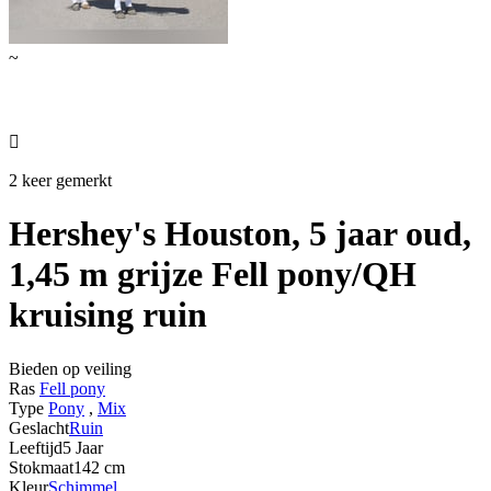
~

2 keer gemerkt
Hershey's Houston, 5 jaar oud,
1,45 m grijze Fell pony/QH
kruising ruin
Bieden op veiling
Ras
Fell pony
Type
Pony
,
Mix
Geslacht
Ruin
Leeftijd
5 Jaar
Stokmaat
142 cm
Kleur
Schimmel