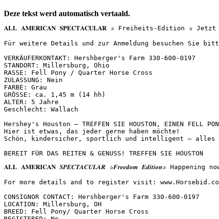
Deze tekst werd automatisch vertaald.
𝐀𝐋𝐋 𝐀𝐌𝐄𝐑𝐈𝐂𝐀𝐍 𝐒𝐏𝐄𝐂𝐓𝐀𝐂𝐔𝐋𝐀𝐑 ✰ Freiheits-Editi
Für weitere Details und zur Anmeldung besuchen Sie bitte:
VERKÄUFERKONTAKT: Hershberger's Farm 330-600-0197

STANDORT: Millersburg, Ohio

RASSE: Fell Pony / Quarter Horse Cross

ZULASSUNG: Nein

FARBE: Grau

GRÖSSE: ca. 1,45 m (14 hh)

ALTER: 5 Jahre

Geschlecht: Wallach

Hershey's Houston – TREFFEN SIE HOUSTON, EINEN FELL PONY
Hier ist etwas, das jeder gerne haben möchte! 

Schön, kindersicher, sportlich und intelligent – alles 
BEREIT FÜR DAS REITEN & GENUSS! TREFFEN SIE HOUSTON
𝐀𝐋𝐋 𝐀𝐌𝐄𝐑𝐈𝐂𝐀𝐍 𝑺𝑷𝑬𝑪𝑻𝑨𝑪𝑼𝑳𝑨𝑹 ✰𝑭𝒓𝒆𝒆𝒅𝒐𝒎 𝑬𝒅𝒊𝒕
For more details and to register visit: www.Horsebid.com 
CONSIGNOR CONTACT: Hershberger's Farm 330-600-0197

LOCATION: Millersburg, OH

BREED: Fell Pony/ Quarter Horse Cross

REGISTERED: No
