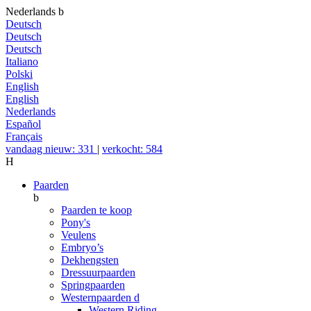
Nederlands
b
Deutsch
Deutsch
Deutsch
Italiano
Polski
English
English
Nederlands
Español
Français
vandaag nieuw: 331
|
verkocht: 584
H
Paarden
b
Paarden te koop
Pony's
Veulens
Embryo’s
Dekhengsten
Dressuurpaarden
Springpaarden
Westernpaarden
d
Western Riding