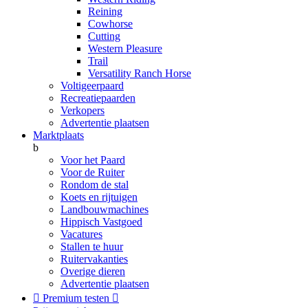
Reining
Cowhorse
Cutting
Western Pleasure
Trail
Versatility Ranch Horse
Voltigeerpaard
Recreatiepaarden
Verkopers
Advertentie plaatsen
Marktplaats
b
Voor het Paard
Voor de Ruiter
Rondom de stal
Koets en rijtuigen
Landbouwmachines
Hippisch Vastgoed
Vacatures
Stallen te huur
Ruitervakanties
Overige dieren
Advertentie plaatsen

Premium testen
