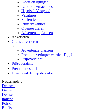
Koets en rijtuigen
Landbouwmachines
Hippisch Vastgoed
Vacatures
Stallen te huur
Ruitervakanties
Overige dieren
Advertentie plaatsen
Adverteren
Gratis adverteren
b
Advertentie plaatsen
Premium verkoper worden
Tipp!
Prijsoverzicht
Prijsoverzicht
Premium testen

Download de app
download
Nederlands
b
Deutsch
Deutsch
Deutsch
Italiano
Polski
English