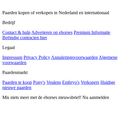
Paarden kopen of verkopen in Nederland en internationaal
Bedrijf
Contact & hulp
Adverteren op ehorses
Premium Informatie
Beëindig contracten hier
Legaal
Impressum
Privacy Policy
Annuleringsvoorwaarden
Algemene
voorwaarden
Paardenmarkt
Paarden te koop
Pony's
Veulens
Embryo's
Verkopers
Huidige
nieuwe paarden
Mis niets meer met de ehorses nieuwsbrief! Nu aanmelden